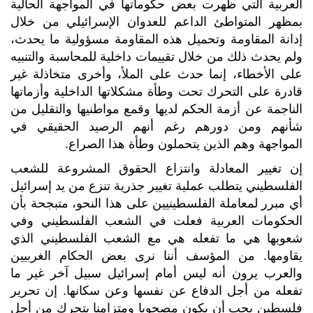
العربية التي ظهرت بعض حكوماتها في المواجهة الحالية
بمظهر المتواطئ الداعم للعدوان الإسرائيلي من خلال
إدانة المقاومة وتحميل هذه المقاومة مسؤولية ما يحدث،
ولم يحدث ذلك من خلال تقييمات داخلية للمحاسبة والتنبيه
على الأخطاء، إنما حدث على الملأ، وأخرى متخاذلة غير
قادرة على التحرك تحت وطأة مشكلاتها الداخلية وأزماتها
الناجمة عن أزمة الحكم لديها وقمع مواطنيها والتقليل من
شأنهم ومن دورهم رغم أنهم الرصيد الحقيقي في
المواجهة وهم الذين يتحملون وطأة هذا الصراع.
إن تغيير المعادلة وانتزاع الحقوق المشروعة للشعب
الفلسطيني يتطلب عملية تغيير جذرية تنزع من يد إسرائيل
أي مبرر لمعاملة الفلسطينيين على هذا النحو، متبجحة بأن
الحكومات العربية فعلت في الشعب الفلسطيني وفي
شعوبها هي ما تفعله هي مع الشعب الفلسطيني الذي
يقاومها. من المؤسف أننا نرى بعض الحكام الغربيين
والعرب يرون أنه ليس أمام إسرائيل سبيل آخر غير ما
تفعله من أجل الدفاع عن نفسها وعن سكانها. إن تحرير
فلسطين يجب أن يكون مصحوبا ومتزامنا بتحرك من أجل