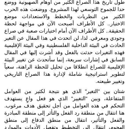
طول تاريخ هذا الصراع الكثير من أوهام الصهيونية ووضع
حدا للجموح التوسعي لهذا المشروع. ووضعت هذه الحرب
الكثير من النظريات والخطط والاستعدادات موضع
الاختبار.. كل الأطراف أصبحت الآن في مواجهة لحظة
الحقيقة.. كل الأطراف الآن أمام اختيارات صعبة في صراع
وجودي ومعرفي. لذا، لن اتحدث في هذا المقال عن التغير
الحادث في البيئة الداخلية الفلسطينية وفي البيئة الإقليمية
فهذه التغيرات حدثت بالفعل وقد أشرت إليها في المقال
السابق في إشارات سريعة، إنما سأتحدث عن تغيير البيئة
الإقليمية للصراع انطلاقا من تحليل للحظة الراهنة، سعياً
لتطوير استراتيجية شاملة لإدارة هذا الصراع التاريخي
وتغيير طبيعته.
شتان بين "التغير" الذي هو نتيجة لكثير من العوامل
المتفاعلة، وبين "التغيير" الذي هو فعل واعٍ يستهدف
التحكم في هذه العوامل من أجل تحقيق هدف مرغوب.
هنا انتقال من منطقة رد الفعل والتأثر إلى منطقة المبادرة
والفعل والتأثير، انتقال من منطق الدفاع إلى منطق
الهجوم، انتقال إلى التخطيط وتفعيل الأدوات والموارد