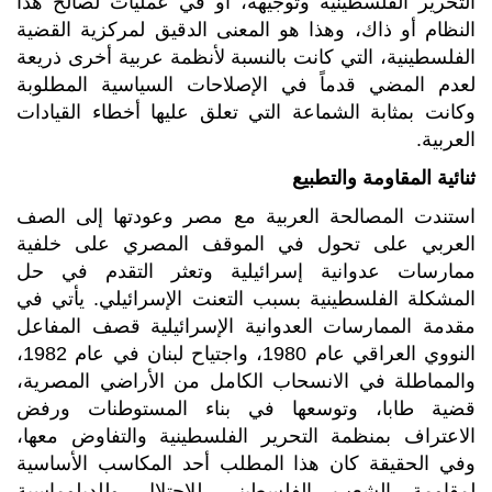
التحرير الفلسطينية وتوجيهه، أو في عمليات لصالح هذا
النظام أو ذاك، وهذا هو المعنى الدقيق لمركزية القضية
الفلسطينية، التي كانت بالنسبة لأنظمة عربية أخرى ذريعة
لعدم المضي قدماً في الإصلاحات السياسية المطلوبة
وكانت بمثابة الشماعة التي تعلق عليها أخطاء القيادات
العربية.
ثنائية المقاومة والتطبيع
استندت المصالحة العربية مع مصر وعودتها إلى الصف
العربي على تحول في الموقف المصري على خلفية
ممارسات عدوانية إسرائيلية وتعثر التقدم في حل
المشكلة الفلسطينية بسبب التعنت الإسرائيلي. يأتي في
مقدمة الممارسات العدوانية الإسرائيلية قصف المفاعل
النووي العراقي عام 1980، واجتياح لبنان في عام 1982،
والمماطلة في الانسحاب الكامل من الأراضي المصرية،
قضية طابا، وتوسعها في بناء المستوطنات ورفض
الاعتراف بمنظمة التحرير الفلسطينية والتفاوض معها،
وفي الحقيقة كان هذا المطلب أحد المكاسب الأساسية
لمقاومة الشعب الفلسطيني للاحتلال وللدبلوماسية