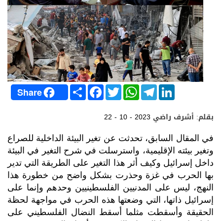
S
F
T
W
T
L
Share
h
a
w
h
e
i
a
c
i
a
l
n
r
e
t
t
e
k
بقلم: أشرف راضي
22 - 10 - 2023
e
b
t
s
g
e
o
e
A
r
d
o
r
p
a
I
في المقال السابق، تحدثت عن تغير البيئة الداخلية للصراع
k
p
m
n
وتغير بيئته الإقليمية، واسترسلت في شرح التغير في البيئة
داخل إسرائيل وكيف أثر هذا التغير على الطريقة التي تدير
بها الحرب في غزة وحذرت بشكل واضح من خطورة هذا
النهج، ليس على المدنيين الفلسطينيين وحدهم وإنما على
إسرائيل ذاتها، التي وضعتها هذه الحرب في مواجهة لحظة
الحقيقة وأسقطت مثلما أسقط النضال الفلسطيني على