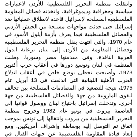
وانتقلت منظمة التحرير الفلسطينية للأردن لاعتبارات
سياسية وجغرافية وديموغرافية، واتخذته فصائل المقاومة
الفلسطينية المسلحة لإسرائيل قاعدة لانطلاق عملياتها ضد
إسرائيل حتى حدثت مواجهات مسلحة بين الجيش الأردني
والفصائل الفلسطينية فيما يعرف بأزمة أيلول الأسود في
عام 1970، والتي انتهت بنقل منظمة التحرير الفلسطينية
وفصائل المقاومة من الأردن إلى لبنان برعاية الدول
العربية النافذة، وفي مقدمتها مصر وسوريا. وظلت
المنظمة في لبنان وتوسع دورها في أعقاب حرب أكتوبر
1973، وأصبحت تحظى بوضع خاص في أعقاب اندلاع
الحرب الأهلية اللبنانية التي اندلعت في 13 أبريل عام
1975، نتيجة للتصعيد في المصادمات المسلحة بين تحالف
للقوى المارونية من جهة والفصائل الفلسطينية من جهة
أخرى. وتدخلت إسرائيل باجتياح لبنان ووصول قواتها إلى
العاصمة بيروت في يونيو عام 1982 وخروج منظمة
التحرير الفلسطينية من بيروت وانتقالها إلى تونس بموجب
اتفاق تم التوصل إليه بوساطة وإشراف أمريكيين. ومع
إبعاد قيادة المقاومة الفلسطينية عن جبهات القتال في