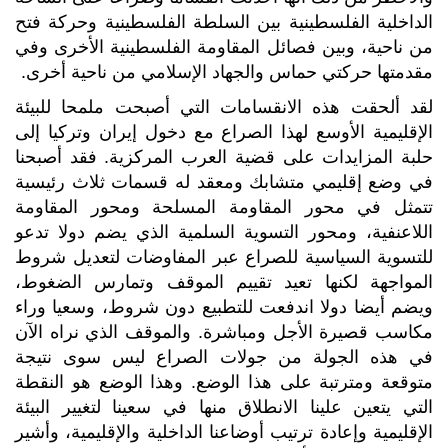
الداخلية الفلسطينية بين السلطة الفلسطينية وحركة فتح
من ناحية، وبين فصائل المقاومة الفلسطينية الأخرى وفي
مقدمتها حركتي حماس والجهاد الإسلامي من ناحية أخرى.
لقد ألحقت هذه الانقسامات التي أصبحت ملمحا للبيئة
الإقليمية الأوسع لهذا الصراع مع دخول إيران وتركيا إلى
حلبة المزايدات على قضية العرب المركزية. فقد أصبحنا
في وضع إقليمي متشابك ومعقد له قسمات ثلاث رئيسية
تتمثل في محور المقاومة المسلحة ومحور المقاومة
اللاعنفية، ومحور التسوية السلمية الذي يضم دولا تدعو
للتسوية السياسية للصراع عبر المفاوضات لتعديل شروط
المواجهة لكنها تعيد تقييم الموقف وتمارس الضغوط،
ويضم أيضا دولا اندفعت للتطبيع دون شروط، وسعيا وراء
مكاسب قصيرة الأجل ومباشرة. والموقف الذي نراه الآن
في هذه الجولة من جولات الصراع ليس سوى نتيجة
متوقعة ومترتبة على هذا الوضع. وهذا الوضع هو النقطة
التي يتعين علينا الانطلاق منها في سعينا لتغيير البيئة
الإقليمية وإعادة ترتيب أوضاعنا الداخلية والإقليمية، وأشير