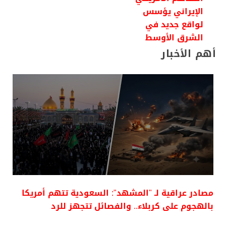
الإيراني يؤسس
لواقع جديد في
الشرق الأوسط
أهم الأخبار
مصادر عراقية لـ "المشهد": السعودية تتهم أمريكا
بالهجوم على كربلاء.. والفصائل تتجهز للرد