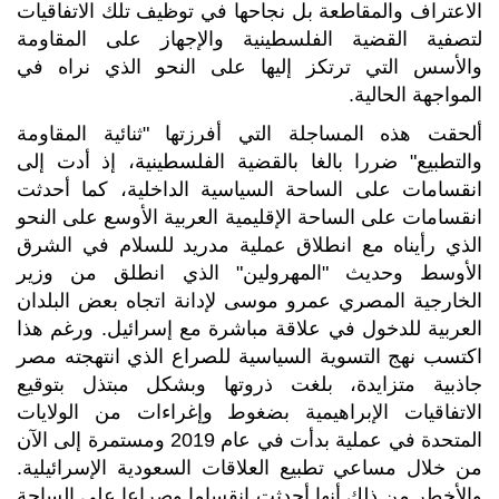
الاعتراف والمقاطعة بل نجاحها في توظيف تلك الاتفاقيات
لتصفية القضية الفلسطينية والإجهاز على المقاومة
والأسس التي ترتكز إليها على النحو الذي نراه في
المواجهة الحالية.
ألحقت هذه المساجلة التي أفرزتها "ثنائية المقاومة
والتطبيع" ضررا بالغا بالقضية الفلسطينية، إذ أدت إلى
انقسامات على الساحة السياسية الداخلية، كما أحدثت
انقسامات على الساحة الإقليمية العربية الأوسع على النحو
الذي رأيناه مع انطلاق عملية مدريد للسلام في الشرق
الأوسط وحديث "المهرولين" الذي انطلق من وزير
الخارجية المصري عمرو موسى لإدانة اتجاه بعض البلدان
العربية للدخول في علاقة مباشرة مع إسرائيل. ورغم هذا
اكتسب نهج التسوية السياسية للصراع الذي انتهجته مصر
جاذبية متزايدة، بلغت ذروتها وبشكل مبتذل بتوقيع
الاتفاقيات الإبراهيمية بضغوط وإغراءات من الولايات
المتحدة في عملية بدأت في عام 2019 ومستمرة إلى الآن
من خلال مساعي تطبيع العلاقات السعودية الإسرائيلية.
والأخطر من ذلك أنها أحدثت انقساما وصراعا على الساحة