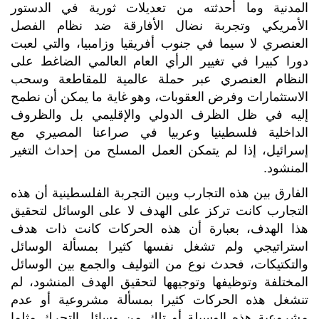
المدنية وما أحدثته من تعديلات ثورية في الدستور
الأمريكي وتجربة نضال الأفارقة ضد نظام الفصل
العنصري لا سيما في جنوب أفريقيا وزامبيا، والتي لعبت
دورا كبيرا في تغيير الرأي العام العالمي الضاغط على
النظام العنصري عبر حملة عالمية للمقاطعة وسحب
الاستثمارات وفرض العقوبات، وهو غاية ما يمكن أن نطمح
إليه في ظل الظرف الدولي والإقليمي بل والظروف
الداخلية فلسطينيا وعربيا في صراعنا المصيري مع
إسرائيل، إذا لم يتمكن العمل المسلح من إحداث التغير
المنشود.
الفارق بين هذه التجارب وبين التجربة الفلسطينية أن هذه
التجارب كانت تركز على الهدف لا على الوسائل لتحقيق
هذا الهدف، بعبارة أن هذه الحركات كانت ذات هدف
استراتيجي ولم تشغل نفسها كثيرا بمسألة الوسائل
والتكتيكات، فحدث نوع من التوليف والجمع بين الوسائل
المختلفة وتوظيفها وتوجيهها لتحقيق الهدف المنشود، لم
تنشغل هذه الحركات كثيرا بمسألة مشروعية أو عدم
مشروعية هذه الوسيلة أو تلك من وسائل التحرك مثلما