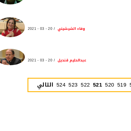
وفاء الشيشيني
20 - 03 - 2021
عبدالحليم قنديل
20 - 03 - 2021
519
520
521
522
523
524
التالي