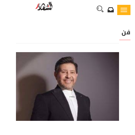
Toggl
navig
فن