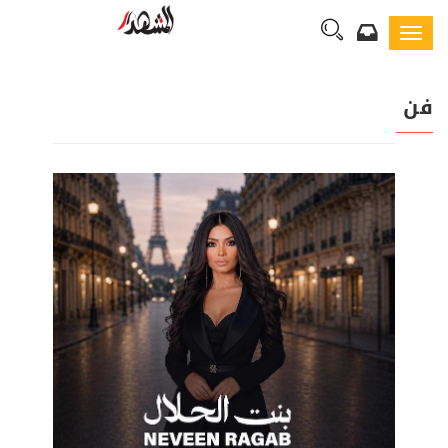
Toggl
navig
فن