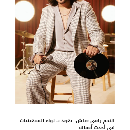
النجم رامي عياش.. يعود بــ لوك السبعينيات
في أحدث أعماله