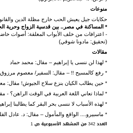
منوعات
حكايات جيل يعيش الحب خارج مظلة الدين والقانو
* المساكنة في مصر.. بين قدسية الزواج وحرية ال
- اعترافات من خلف الأبواب المغلقة: أصوات خاض
(تحقيق: مادونا شوقي)
مقالات
* لهذا لن ننسى يا إبراهيم – مقال: محمد حماد
* رفع كالمسيح !! – مقال: السفير/ معصوم مرزوق
* حين يطالب الكيان بنزع سلاح الجيوش! مقال: م
* لماذا تعاني اللغة العربية في الوقت الراهن؟ - م
* لهذه الأسباب لا ننسى بحر البقر كما يطالبنا إبرا
* ماسبيرو.... الواقع والمأمول – مقال: د. عادل الق
العدد 342 من المشهد الأسبوعية ص 1