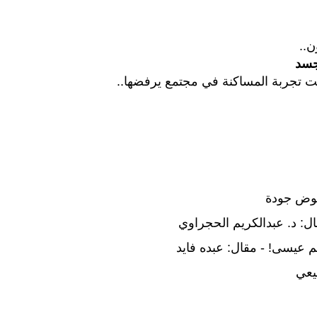
ن..
جسد
ت تجربة المساكنة في مجتمع يرفضها..
عوض جودة
قال: د. عبدالكريم الحجراوي
هيم عيسى! - مقال: عبده فايد
ليعي