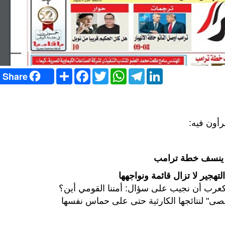
S
F
T
W
T
L
Share
h
a
w
h
e
i
a
c
i
a
l
n
r
e
t
t
e
k
e
b
t
s
g
e
o
e
A
r
d
o
r
p
a
I
رأون فيه:
k
p
m
n
د ينسف خطة ترامب
هجير لا تزال قائمة ونواجهها
ا كعرب أن نجيب على سؤال: أمننا القومي أين؟
صى" لنتائجها الكارثية حتى على حماس نفسها