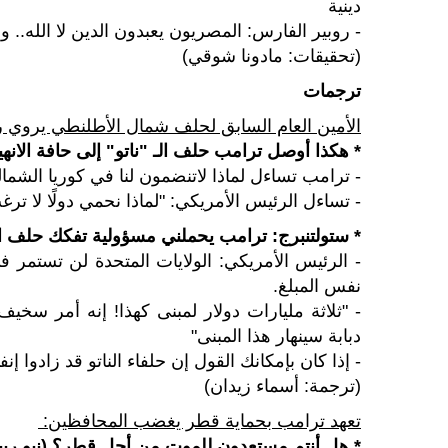
دينية
- روبير الفارس: المصريون يعبدون الدين لا الله.. وحر
(تحقيقات: مادونا شوقي)
ترجمات
الأمين العام السابق لحلف شمال الأطلنطي يروي رح
* هكذا أوصل ترامب حلف الـ "ناتو" إلى حافة الانهي
- ترامب تساءل لماذا لاتنضمون لنا في كوريا الشما
- تساءل الرئيس الأمريكي: "لماذا نحمي دولًا لا تر
* ستولتنبرج: ترامب يحملني مسؤولية تفكك حلف 
- الرئيس الأمريكي: الولايات المتحدة لن تستمر في 
نفس المبلغ.
- "ثلاثة مليارات دولار لمبنى كهذا! إنه أمر سخي
دبابة سينهار هذا المبنى"
- إذا كان بإمكانك القول إن حلفاء الناتو قد زادوا
(ترجمة: أسماء زيدان)
تعهد ترامب بحماية قطر يغضب المحافظين:
* هل أنتم مستعدون للموت من أجل قطر؟ (نيو ريب