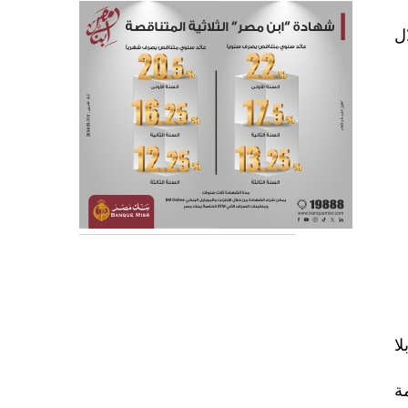
ل
ا
ة