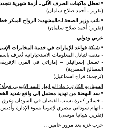
* تعطل ماكينات الصرف الآلي.. أزمة شهرية تتجدد 
(تقرير - أحمد صلاح سلمان)
* نائب وزير الصحة لـ«المشهد»: الزواج المبكر خط
(تقرير: أحمد صلاح سلمان)
عربي ودولي
* شبكة قواعد للإمارات في خدمة المخابرات الإسرائ
- منصة لتبادل المعلومات الاستخباراتية تُعرف باس
- تغلغل إسرائيلي – إماراتي في القرن الإفريق
المصالح المصرية)
(ترجمة: فراج اسماعيل)
السيناريو الكارثي: ماذا لو انهار السد الإثيوبي فجأة؟
* سد النهضة من تهديد محتمل إلى واقع شديد الخ
- خسائر كبيرة بسبب الفيضان في السودان وغرق 
- اتهام سوداني مصري لإثيوبيا بسوء الإدارة وأديس 
(تقرير: هيباتيا موسى)
حرب غزة بعد مرور عامين ..