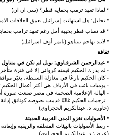
* لماذا تعهد ترمب بحماية قطر؟ (سي ان ان)
* تحليل: هل استهانت إسرائيل بعمق العلاقات ال
* قد تصاب قطر بخيبة أمل رغم تعهد ترامب بحمايتها 
* لابيد يهاجم نتنياهو (تايمز أوف اسرائيل)
ثقافة
* عبدالرحمن الشرقـاوي: نوبل لم تكن في متناول 
- لم يدرك الحكيم قيمته كروائي إلا في فترة متأخرة
- كان الحكيم بارعًا في مغازلة السلطة، يغيّر موا
- يوميات نائب في الأرياف هي أكثر أعمال الحكيم ترج
- الهالة الإعلامية الضخمة في مصر صنعت صورة أن 
- ترجمات الحكيم غالبًا قدمت نصوصه كوثائق إدانة
(حاوره: د. عبدالكريم الحجراوي)
* الأصوليات تغزو المدن الغربية الحديثة
- ربط الأصوليات بالبيئات المنغلقة والريفية وإبعا
(عرض: د. عبدالكريم الحجراوي)