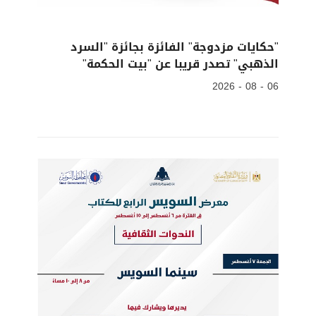
"حكايات مزدوجة" الفائزة بجائزة "السرد
الذهبي" تصدر قريبا عن "بيت الحكمة"
06 - 08 - 2026