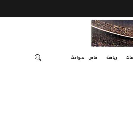
ات
رياضة
خاص
حـوادث