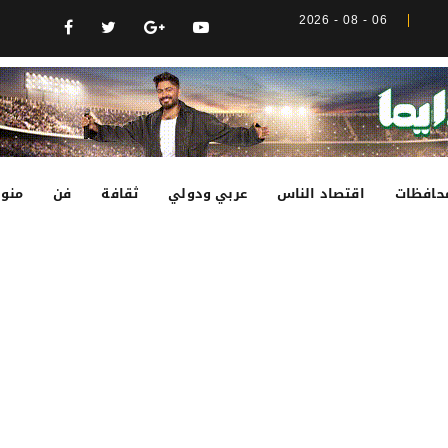
06 - 08 - 2026
حافظات
اقتصاد الناس
عربي ودولي
ثقافة
فن
منوع