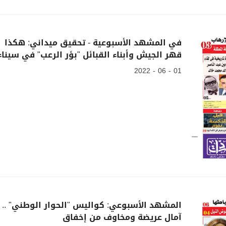
في المشهد الأسبوعية - تحقيق ميداني: هكذا
قهر الجيش وأبناء القبائل "بؤر الرعب" في سيناء
01 - 06 - 2022
المشهد الأسبوعي: كواليس "الحوار الوطني" ..
آمال عريضة ومخاوف من إخفاق