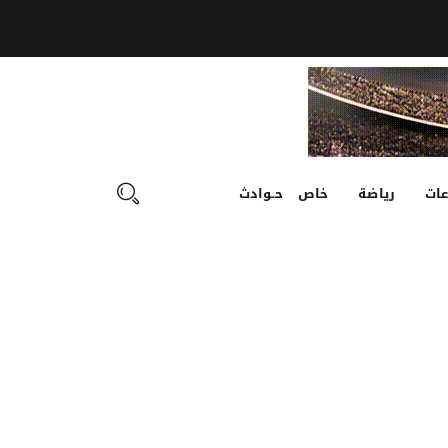
ات
رياضة
خاص
حـوادث