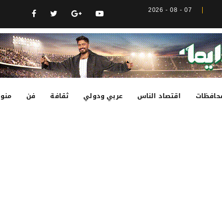
07 - 08 - 2026
حافظات
اقتصاد الناس
عربي ودولي
ثقافة
فن
منوع