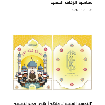
بمناسبة الزفاف السعيد
08 - 08 - 2026
"التجويد الميسر".. منهج أزهري جديد لترسيخ