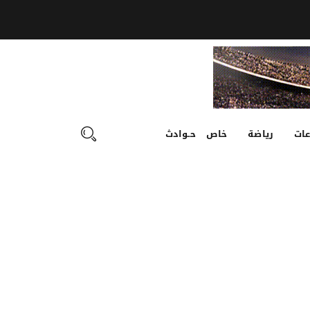
ات
رياضة
خاص
حـوادث