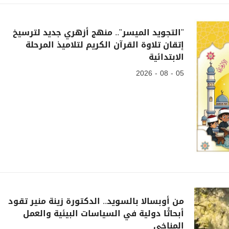
"التجويد الميسر".. منهج أزهري جديد لترسيخ
إتقان تلاوة القرآن الكريم لتلاميذ المرحلة
الابتدائية
05 - 08 - 2026
من أوبسالا بالسويد.. الدكتورة زينة منير تقود
أبحاثًا دولية في السياسات البيئية والعمل
المناخي