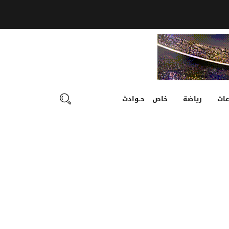
ات
رياضة
خاص
حـوادث