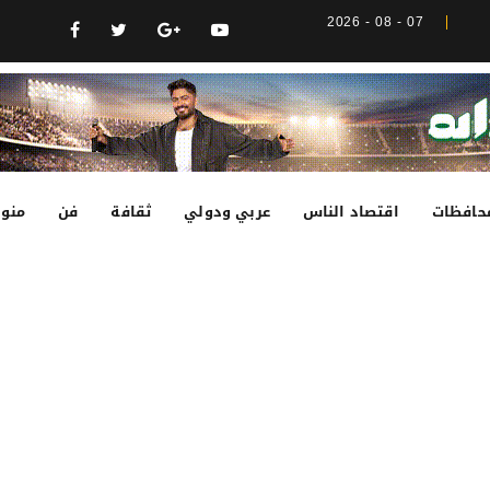
07 - 08 - 2026
حافظات
اقتصاد الناس
عربي ودولي
ثقافة
فن
منوع