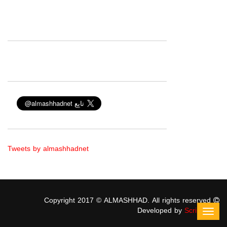
Tweets by almashhadnet
Copyright 2017 © ALMASHHAD. All rights reserved
Developed by
ScriptStars
Toggl
navig