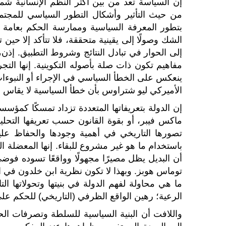
إن السياسة تعد من بين أكثر النظم الإنسانية شمولي
من حيث التأثير وأشكال التطور السياسي للمجتمعات
بتطور المعرفة السياسية وممارسة الحكم بعامة ا
الشك وصولًا إلى يقينية متحققة، فلا تتأكد إلا حين 
إلى الحوار في تبادل النتائج وشروط التطبيق. إ
مفاهيم تكون ذات صلة بأصوله التكوينية. إنها التج
ينعكس على الخطأ السياسي في الإجراء أو النبوء
الأميركي ليو شتراوس بأن خطأ السياسية لا يقاس 
إن الدولة بتعريفاتها المتعددة تزداد تمسكًا كم
ماكس فيبر، أو بقوة القانون حسب تعريفها التحليل
تصورها التاريخي في أهمية وجودها والحفاظ علي
باستخدام ما هو غير مشروع للبقاء. إنها المعضلة 
أن البديل يظل مصيرًا مجهولًا وواقعًا تسوده فو
توماس هوبز. وبهذا لا تكون نظرية ابن خلدون في ال
ما هي محاولة لفهم الدولة في بنيتها وتحولاتها ا
الرعية؛ رهين الواقع الظرفي (التاريخي) للحكم ع
واللافت أن البنية السياسية للسلطة وتصرفات الح