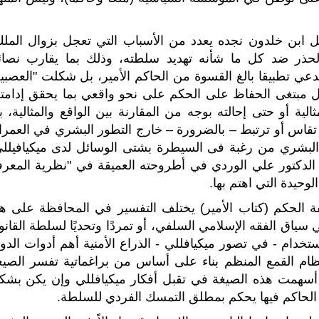
ل ابن خلدون نجده يعدد من الأسباب التي تعجل بزوال الملك
لحذر ضد كل ما شأنه تهديد سلطته، وذلك بما يقارب نصائ
عي تطبيقا بالغ القسوة من الحاكم الأمير، بل شكلت "العصبية
ل مبتغى الحفاظ على الحكم على نحو واقعي بما يحقق إدامته
لية أو حتى إحالته بوجه من المقارنة بين الواقع والمثالية، ب
تقاس أو ترتبط – بالضرورة – خارج التطور البشري في العمرا
ك البشري من رغبة فى السيطرة بشتى الوسائل لدى ميكيافيللي
راقي الدكتور علي الوردي في أطروحته العميقة في "نظرية المعرف
لوحيدة التي اهتم بها.
فة الحكم (كتاب الأمير) يختلف التفسير في المحافظة على هذ
ياق الفقه الإسلامي السلفي، أو تمردًا وتحديًا لسلطة القانو
ستخدام - في تصور ميكيافللي - الذراع الأمنية أهم أدوات الدول
نظام القمع المنظم بناء على أساس من براغماتية تفسر الصيغ
ذ أسهمت هذه الصيغة في تقبل أفكار ميكيافللي وإن يكن بشك
ل الحاكم فيها يحكم بمطلق التمسك الفردي للسلطة.