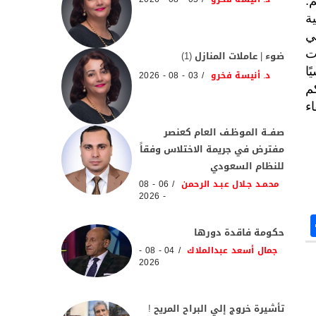
.
ة
ي
ت
ضوء | عاملات المنازل (1)
ا
د. أنيسة فخرو
03 - 08 - 2026
م
ء
صفــة الموظـف العام كعنصر
مفترض في جريمة الاختلاس وفقاً
للنظام السعودي
محمـد جـلال عبـد الرحمن
06 - 08
- 2026
حكومة فاقدة دورها
جمال أسعد عبدالملاك
04 - 08 -
2026
تأشيرة خروج إلي البراح المريح !