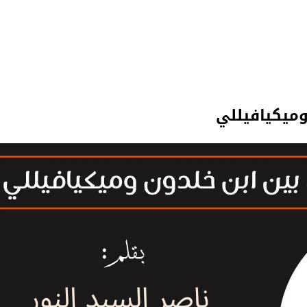
وميكيافيللي