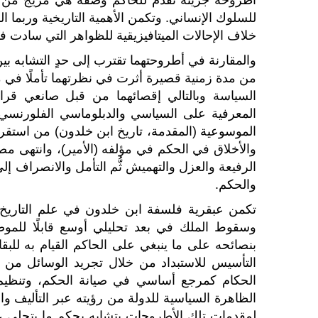
للسلوك الإنساني. وتكمن الأهمية التاريخية وربما 
خلاف الإحالات الميتافيزيقية للظواهر التي سادت
والمقارنة في أطروحتهما تقترب إلى حدٍ التشابه ب
من مدة زمنية قصيرة أثرت في نظرتهما تأملًا في م
السياسة وبالتالي إقصائهما من قبل صانعي قرارها. فابن خلدون 
المعرفية على
الموسوعية (المقدمة، تاريخ ابن خلدون) من استقراء 
والأخلاق في الحكم في مؤلفه (الأمير)، وانتهى مص
الرفيعة والعزل والتهميش ثُّم التأمل والانصراف إل
والحكم.
تكمن عبقرية فلسفة ابن خلدون في علم التاريخ 
وسقوط الملك في بعد تحليلي أوسع قابلًا للموض
بنصائحه على ما ينبغي على الحاكم القيام به للبقاء
التأسيس للاستبداد من خلال تجريد الوسائل من إ
الحكام كمرجع أساسي في صيانة الحكم، وتنظيم ال
الظاهرة السياسية للدولة من رؤيته عبر التأليف والتن
لمقدمات تلك الأطروحات يتشابه بحكم ما يتجلى ع