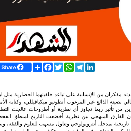
S
F
T
W
T
L
Share
h
a
w
h
e
i
a
c
i
a
l
n
r
e
t
t
e
k
e
b
t
s
g
e
o
e
A
r
d
o
r
p
a
I
حدثه مفكران من الإنسانية على تباعد خلفيتهما الحضارية مثل ا
k
p
m
n
الي بصيته الذائع غير المرغوب أنطونيو ميكيافيللي، وكتابه الأم
رين من تأثير ربما تجاوز أي نظرية أو أطروحات عالجت التطو
ن الفارق المنهجي بين نظرية أخضعت التاريخ لمنطق الفح
ة تاريخية بمدخل أنثروبولوجي وتناول مسهب للعلوم والفقه، وبي
لمكر والخداع، وفي الوقت نفسه تكشف عن الطبيعة البشري