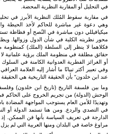
في التحليل أو المقاربة النظرية المحضة.
في مقاربة سقوط المُلك النظرية الأبرز في تحلي
وهي دعوة غير مباشرة للحاكم لأخذ الحيطة وا
ميكيافيللي دون مباشرة في النُصح أو فظاظة تستد
محور نظريته الكلية في شأن الدول وزوالها. ويظ
فكلاهما لا ينظر إلى السلطة (الملك) كمنظومة مثا
حقائق مطلقة في منظومة الملك برؤية علمانية لا 
أو الغرائز الفطرية العدوانية الكامنة في السلو
وفي تعبير أكثر تبيانًا ما أشار إليه العلامة الع
عند ابن خلدون" بأن الحقيقة التاريخية هي الحقيقة ا
وما بين فلسفة التاريخ (تاريخ ابن خلدون) وفلس
الوحش (الدولة) من تجريم الخروج على الحاكم في س
وتهديدًا للأمن العام يستوجب المواجهة المضادة با
في التصدي والردع. ومن هنا تستمد الدولة أو ال
الدارجة في تعريف السياسة بأنها فن الممكن. إ
مراوغ خاصة في البلدان ومنها العربية التي لم يز