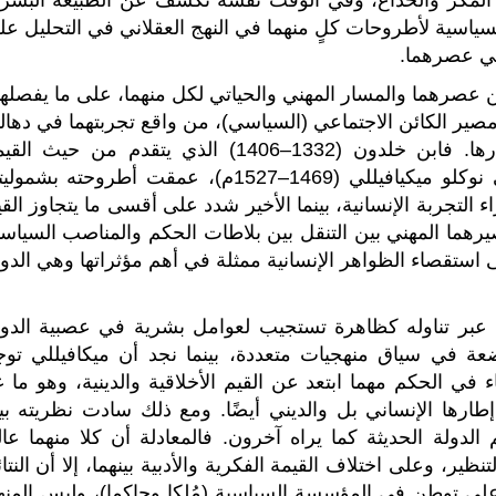
السياسية لأطروحات كلٍ منهما في النهج العقلاني في التحليل عل
 في عصرهما.
ين عصرهما والمسار المهني والحياتي لكل منهما، على ما يفصلهم
صير الكائن الاجتماعي (السياسي)، من واقع تجربتهما في دهالي
(1332–1406) الذي يتقدم
من حيث القيم
السياسي والدبلوماسي الفلورنسي نوكلو ميكيافيللي (1469–1527م)، عمقت أطروحته بشمو
التجربة الإنسانية، بينما الأخير شدد على أقسى ما يتجاوز الق
يرهما المهني بين التنقل بين بلاطات الحكم والمناصب السياسي
ى استقصاء الظواهر الإنسانية ممثلة في أهم مؤثراتها وهي الدو
عبر تناوله كظاهرة تستجيب لعوامل بشرية في عصبية الدول
عة في سياق منهجيات متعددة، بينما نجد أن ميكافيللي توج
 في الحكم مهما ابتعد عن القيم الأخلاقية والدينية، وهو ما عد
طارها الإنساني بل والديني أيضًا. ومع ذلك سادت نظريته بي
دولة الحديثة كما يراه آخرون. فالمعادلة أن كلا منهما عال
ظير، وعلى اختلاف القيمة الفكرية والأدبية بينهما، إلا أن النتا
لى توطن في المؤسسة السياسية (مُلكا وحاكما)، وليس المنه