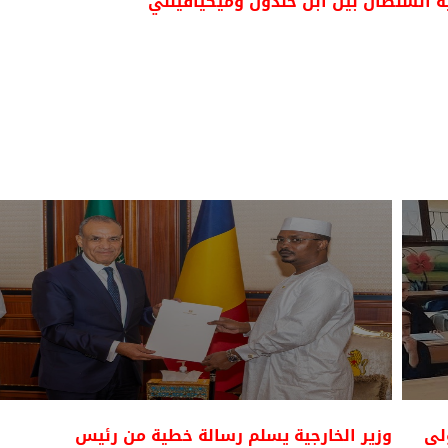
ية السلطان بين ابن خلدون وميكيافيللي
ولى
وزير الخارجية يسلم رسالة خطية من رئيس