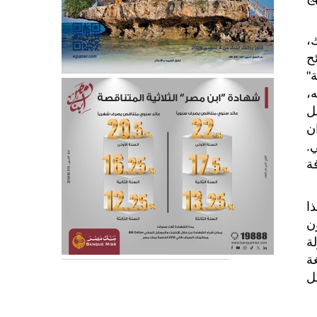
،
ح
"
،
ل
ن
.
ة
ا
ن
ة
ة
ل