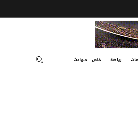
ات
رياضة
خاص
حـوادث