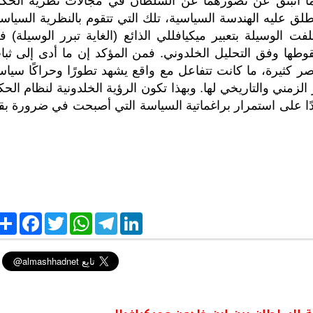
ما انبثق عن تصورهما عن السلطان في مجالات نظرية الحكم
ق عليه الهندسة السياسية، تلك التي تتقوم بالنظرية السياسي
ت الوسيلة بتعبير ميكيافللي الذائع (الغاية تبرر الوسيلة) ف
قوطها وفق التحليل الخلدوني. فمن المؤكد إن ما أدى إلى ثبا
 كثيرة، ما كانت تتفاعل مع واقع يشهد تطورًا وحراكًا سياسيً
زمني والتاريخي لها. وبهذا تكون الرؤية الخلدونية لنظام الحك
ًا على استمرار براغماتية السياسة التي أصبحت في ضرورة بقا
S
F
T
W
T
L
h
a
w
h
e
i
a
c
i
a
l
n
r
e
t
t
e
k
e
b
t
s
g
e
o
e
A
r
d
o
r
p
a
I
k
p
m
n