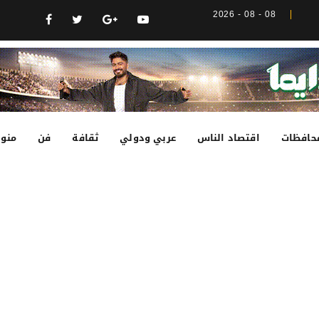
08 - 08 - 2026
حافظات
اقتصاد الناس
عربي ودولي
ثقافة
فن
منوع