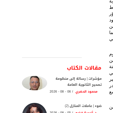
ية
ط
ر
ود
ن
ا
ي
م
ن
مقالات الكتاب
ة
ي
مؤشرات | رسالة إلى منظومة
ر
تصحيح الثانوية العامة
ر
محمود الحضري
06 - 08 - 2026
ع
ضوء | عاملات المنازل (2)
ن
د. أنيسة فخرو
05 - 08 - 2026