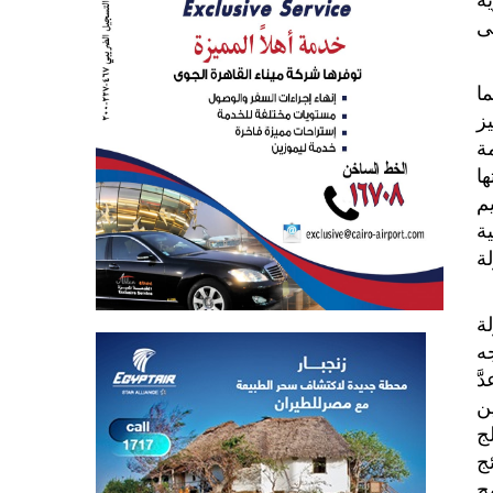
ى
ا
ز
ة
ليتها
يم
ة
لة
ة
ه
َّ
ن
ج
ئج
ج