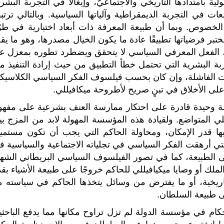
ة بامتدادها التاريخي والاجتماعيّ، وإيغالاً في التجربة البشر
 في التجربة الديمقراطية وآلياتها السياسية. وبالتالي ترتب
لخصوص. وبما أن طبيعة المعرفة ذات أبعاد اختبارية في طوّ
تختبر فرضياتها تطبيقًا عادة ما يكون الخيال مصدرها، وهو ما يق
ذن، الفعل المعرفي السياسي لا يتحقق ويضطرد تطوره بمعزل ع
ربة البشرية التي تحتمل خطأ التطبيق من حيث إرادة التنفيذ مم
ات الفاشلة، وإن كان بحسب فيلسوف الفكر السياسي الكلاسيك
على الأخلاق في تبنٍ صريح لأطروحة ميكافيللي.
ؤسسة وحيدة قادرة على احتكار ممارسة العنف بشرعية على مفهو
ي المتواضع. ولقيادة هذه المؤسسة المهولة لابد من المزج بي
ها قدر الإمكان، ومحاولة الحاكم التي يجب أن تكون مستميت
التي أرهقت الفكر السياسي في تجلياته الاجتماعية والسياسية ف
ضى الطبيعة، كما في تصور الفيلسوف السياسي البريطاني الشهي
ملك أو وصايا ميكيافيللي للحاكم خروجًا على طبيعة الأشياء بقد
لتاريخية، أو ما يفترض من وسائل يتخذها الحاكم في سياسته م
لى طبيعة السلطان.
كام في مؤسسة الدولة لم تزل تراوح مكانها مما يدفع الباحثي