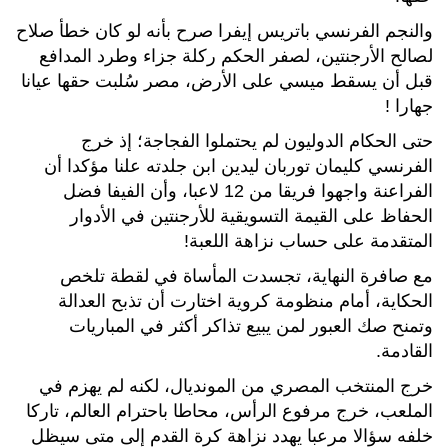
والنجم الفرنسي باتريس إيفرا صرح بأنه لو كان خطأ صلاح
لصالح الأرجنتين، لصفر الحكم ركلة جزاء وطرد المدافع
قبل أن يسقط ميسي على الأرض، مصر سُلبت حقها عيانا
جهارا !
حتى الحكام الدوليون لم يحتملوا الفجاجة؛ إذ خرج
الفرنسي كليمان توربان ليدين ابن جلدته علنا مؤكدا أن
الفراعنة واجهوا فريقا من 12 لاعبا، وأن الفيفا فضل
الحفاظ على القيمة التسويقية للأرجنتين في الأدوار
المتقدمة على حساب نزاهة اللعبة!
مع صافرة النهاية، تجسدت المأساة في لقطة تلخص
الحكاية، أمام منظومة كروية اختارت أن تذبح العدالة
وتمنح صك العبور لمن يبيع تذاكر أكثر في المباريات
القادمة.
خرج المنتخب المصري من المونديال، لكنه لم يهزم في
الملعب، خرج مرفوع الرأس، محاطا باحترام العالم، تاركا
خلفه سؤالا مرعبا يهدد نزاهة كرة القدم إلى متى سيظل