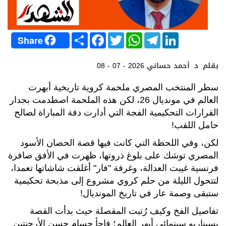
S
F
T
W
T
L
Share
h
a
w
h
e
i
a
c
i
a
l
n
r
e
t
t
e
k
بقلم: د. أحمد حساني
08 - 07 - 2026
e
b
t
s
g
e
o
e
A
r
d
o
r
p
a
I
سطر المنتخب المصري ملحمة كروية تاريخية أبهرت
k
p
m
n
العالم في مونديال 26، لكن هذه الملحمة اصطدمت بجدار
القرارات التحكيمية الفجة التي أدارت دفة المباراة لصالح
حامل اللقب!
لكن، وفي اللحظة التي كانت فيها قصة الحصان الأسود
المصري توشك على بلوغ ذروتها، ظهرت في الأفق صافرة
فرنسية غيبت العدالة، وغرفة "فار" أغلقت شاشاتها تعمدا،
لتتحول الليلة من حلم كروي مشروع إلى مذبحة تحكيمية
ستبقى وصمة عار في تاريخ المونديال!
تفاصيل الفخ وكيف رُتبت المقصلة حيث بدأت القصة
بسيناريو سينمائي أبهر العالم؛ فاجأ حسام حسن الأرجنتين