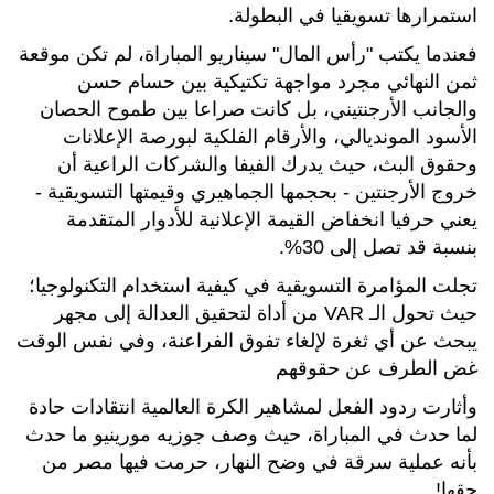
استمرارها تسويقيا في البطولة.
فعندما يكتب "رأس المال" سيناريو المباراة، لم تكن موقعة
ثمن النهائي مجرد مواجهة تكتيكية بين حسام حسن
والجانب الأرجنتيني، بل كانت صراعا بين طموح الحصان
الأسود المونديالي، والأرقام الفلكية لبورصة الإعلانات
وحقوق البث، حيث يدرك الفيفا والشركات الراعية أن
خروج الأرجنتين - بحجمها الجماهيري وقيمتها التسويقية -
يعني حرفيا انخفاض القيمة الإعلانية للأدوار المتقدمة
بنسبة قد تصل إلى 30%.
تجلت المؤامرة التسويقية في كيفية استخدام التكنولوجيا؛
حيث تحول الـ VAR من أداة لتحقيق العدالة إلى مجهر
يبحث عن أي ثغرة لإلغاء تفوق الفراعنة، وفي نفس الوقت
غض الطرف عن حقوقهم
وأثارت ردود الفعل لمشاهير الكرة العالمية انتقادات حادة
لما حدث في المباراة، حيث وصف جوزيه مورينيو ما حدث
بأنه عملية سرقة في وضح النهار، حرمت فيها مصر من
حقها!