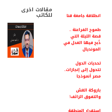
o
r
p
a
I
k
p
m
n
مقالات اخرى
للكاتب
انطلاقة جامعة قنا
طموح الفراعنة ..
قصة الليلة التي
ذُبح فيها العدل في
المونديال
تحديات الدول
تتحول إلى إنجازات..
مصر أنموذجا
باروكة الغش
والتفوق الزائف!
استقرار المنطقة