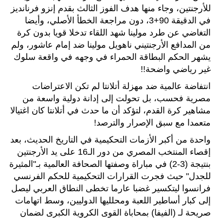
للأرجنتين، وجاء منها هدف الفوز الثالث بقدم إنزو فرنانديز
في الدقيقة 90+3، دون مراجعة الخطأ الأصلي، وأيضا
التغاضي عن طرد مولينا شهد اللقاء تدخلا قويا بدون كرة
من المدافع الأرجنتيني ناهويل مولينا ضد إمام عاشور، ولم
يشهر الحكم البطاقة الحمراء في وجهه في واقعة سلوك
غير رياضي واضحة!!
انتفاضة عالمية ضد مهزلة أتلانتا لم تكن الاعتراضات
مصرية فحسب، بل تحولت إلى إدانة دولية واسعة من
مشاهير كرة القدم، لتؤكد أن ما حدث في أتلانتا كان اغتيالا
متعمدا مع سبق الإصرار والترصد!
واحدة من أكبر الأزمات التحكيمية في التاريخ الحديث، بعد
إقصاء المنتخب المصري من دور الـ16 على يد الأرجنتين
بنتيجة (3-2) في مباراة وصفتها الصحافة العالمية بـ"المثيرة
للجدل" حيث فجرت القرارات التحكيمية للحكم الفرنسي
فرانسوا ليتكسير غضبا عارما تخطى النطاق العربي ليصل
إلى كبار أساطير اللعبة ومحلليها الدوليين، وسط اتهامات
صريحة لـ (الفيفا) بمحاباة القوى الكروية الكبرى لضمان