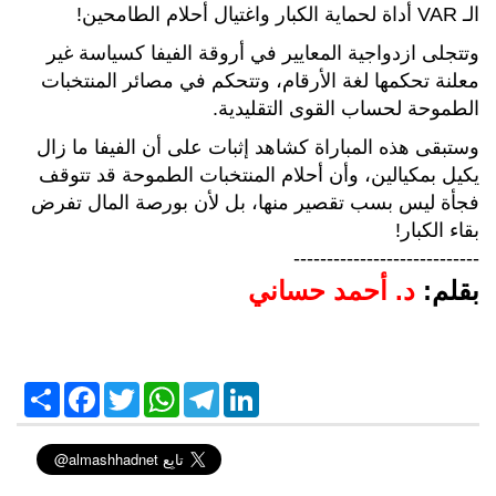
الـ VAR أداة لحماية الكبار واغتيال أحلام الطامحين!
وتتجلى ازدواجية المعايير في أروقة الفيفا كسياسة غير
معلنة تحكمها لغة الأرقام، وتتحكم في مصائر المنتخبات
الطموحة لحساب القوى التقليدية.
وستبقى هذه المباراة كشاهد إثبات على أن الفيفا ما زال
يكيل بمكيالين، وأن أحلام المنتخبات الطموحة قد تتوقف
فجأة ليس بسب تقصير منها، بل لأن بورصة المال تفرض
بقاء الكبار!
----------------------------
بقلم:
د. أحمد حساني
S
F
T
W
T
L
h
a
w
h
e
i
a
c
i
a
l
n
r
e
t
t
e
k
e
b
t
s
g
e
o
e
A
r
d