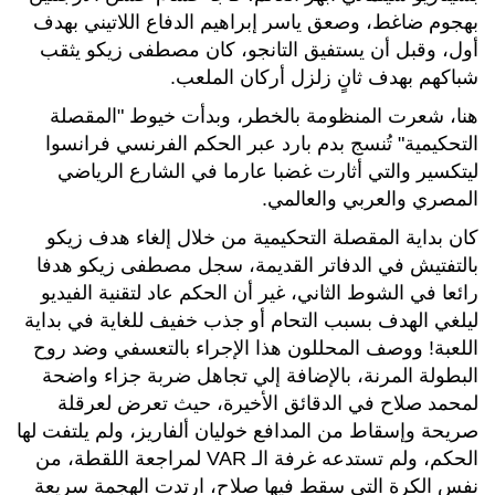
بهجوم ضاغط، وصعق ياسر إبراهيم الدفاع اللاتيني بهدف
أول، وقبل أن يستفيق التانجو، كان مصطفى زيكو يثقب
شباكهم بهدف ثانٍ زلزل أركان الملعب.
هنا، شعرت المنظومة بالخطر، وبدأت خيوط "المقصلة
التحكيمية" تُنسج بدم بارد عبر الحكم الفرنسي فرانسوا
ليتكسير والتي أثارت غضبا عارما في الشارع الرياضي
المصري والعربي والعالمي.
كان بداية المقصلة التحكيمية من خلال إلغاء هدف زيكو
بالتفتيش في الدفاتر القديمة، سجل مصطفى زيكو هدفا
رائعا في الشوط الثاني، غير أن الحكم عاد لتقنية الفيديو
ليلغي الهدف بسبب التحام أو جذب خفيف للغاية في بداية
اللعبة! ووصف المحللون هذا الإجراء بالتعسفي وضد روح
البطولة المرنة، بالإضافة إلي تجاهل ضربة جزاء واضحة
لمحمد صلاح في الدقائق الأخيرة، حيث تعرض لعرقلة
صريحة وإسقاط من المدافع خوليان ألفاريز، ولم يلتفت لها
الحكم، ولم تستدعه غرفة الـ VAR لمراجعة اللقطة، من
نفس الكرة التي سقط فيها صلاح، ارتدت الهجمة سريعة