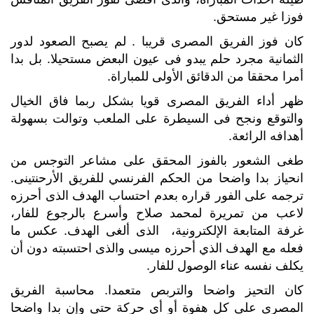
فوزا غير مستحق.
كان فوز الفريق المصرى قريبا . لم يصبح الصعود لدور
الثمانية مجرد حلم يبدو فى عيون البعض مستحيلا. بل بدا
أمرا محققا من الدقائق الأولى للمباراة.
ظهر أداء الفريق المصرى قويا بشكل ربما فاق الخيال
والتوقع ونجح فى السيطرة على الملعب وتوالت بسهولة
أهدافه الرائعة.
طغى الشعور بالفوز المحقق على مشاعر التوجس من
انحياز بدا واضحا من الحكم الفرنسي للفريق الأرحنتينى.
ترجمه على الفور قراره بعدم احتساب الهدف الذى أحرزه
لاعب من تمريرة لمحمد صلاح وأسرع بالرجوع للفار،
غرفة المتابعة الإلكترونية، الذى ألغى الهدف. عكس ما
فعله مع الهدف الذي أحرزه ميسى والذى احتسبته دون أن
يكلف نفسه عناء الوصول للفار.
كان التحيز واضحا والتربص متعمدا. محاسبة الفريق
المصرى على كل هفوة أو أي حركة حتى وإن بدا واضحا