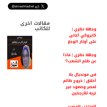
r
e
t
t
e
k
e
b
t
s
g
e
o
e
A
r
d
o
r
p
a
I
k
p
m
n
مقالات اخرى
للكاتب
وجهة نظري |
كايروكي أغانى
على أوتار الوجع
وجهة نظري | ماذا
عن ظلم الشعب!؟
فى مونديال بلا
أخلاق | خروج ظالم
لمصر وصعود غير
نزيه للأرجنتين
المنتخب المصرى