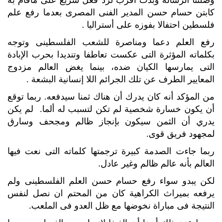
كابتن حسام حسن المدير الفنى المصرى بعدما رفع علم
فلسطين احتفالا بفوزه على أستراليا .
رفع العلم دعما ومناصرة للشعب الفلسطينى وتوجه
بكلماته المؤثرة التى عكست تعاطفا وتنديدا بحرب الإبادة
التى يمارسها الكيان ضده، بينما يغض العالم مزدوج
المعايير الطرف عن تلك الجرائم اللا إنسانية البشعة .
من المؤكد أنه كان يدرك أن هناك ثمنا سيدفعه. ربما توقع
أن يكون خسارة شخصية لم تكن لتسبب له ألما. لم يكن
يدري أن الثمن سيكون بإنجاز ظالم ومجحف وسارق
لمجهود فريق قوى.
ربما جاءت الصدمة كبيرة ترجمتها كلماته التى نعت فيها
العالم بأنه عالم ظالم وغير عادل.
لكن يبدو سواء رفع حسام حسن العلم الفلسطينى ولم
يرفعه بميراث الكراهية كان من المحتم ان نصل لنفس
النتيجة فى مباراة نخوضها مع ظل العدو فى الملعب.