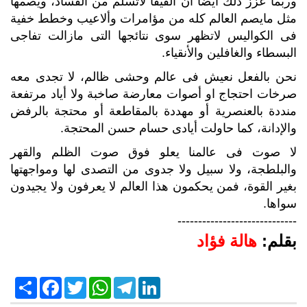
وربما عزز ذلك أيضا أن الفيفا لاتسلم من الفساد، ويصمها
مثل مايصم العالم كله من مؤامرات وألاعيب وخطط خفية
فى الكواليس لاتظهر سوى نتائجها التى مازالت تفاجى
البسطاء والغافلين والأنقياء.
نحن بالفعل نعيش فى عالم وحشى ظالم، لا تجدى معه
صرخات احتجاج او أصوات معارضة صاخبة ولا أياد مرتفعة
منددة بالعنصرية أو مهددة بالمقاطعة أو محتجة بالرفض
والإدانة، كما حاولت أيادى حسام حسن المحتجة.
لا صوت فى عالمنا يعلو فوق صوت الظلم والقهر
والبلطجة، ولا سبيل ولا جدوى من التصدى لها ومواجهتها
بغير القوة، فمن يحكمون هذا العالم لا يعرفون ولا يجيدون
سواها.
-----------------------------
بقلم:
هالة فؤاد
S
F
T
W
T
L
h
a
w
h
e
i
a
c
i
a
l
n