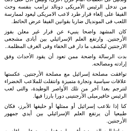
من تدخل الرئيس الأمريكى دونالد ترامب بنفسه وحث
الفيفا على إلغاء قرار طرد لاعب الامريكى ليعود لممارسة
اللعب فى المونديال ضاربا بقوانين الفيفا عرض الحائط.
كان المشهد واضحا ينبيء عن قرار غير معلن بفوز
الأرجنتين. وارتفع العلم الإسرائيلي بين أيادى مشجعى
الارجنتين ليكشف ما دار فى الخفاء وفى الغرف المظلمة..
بدت الرسالة واضحة ممن تعود أن يقود الأحداث وفق
إرادته ومصالحه.
توافقت مصلحة إسرائيل مع مصلحة الأرجنتين. عكستها
علاقات سياسية وتجارة متميزة وانتقلت للملاعب الخضراء
لتترجم بعدا آخر من تلك الأواصر الوطيدة، والتى لعب
الرئيس خافيرميلى الأرجنتينى دورا بارزا فيها.
كنا إذا نلاعب إسرائيل أو ممثلها أو حليفها الأبرز، فكان
طبيعيا أن يرتفع العلم الإسرائيلي بين أيدي جمهور
الأرجنتين.
وصلتنا الرسالة وبدت أقرب لرد فعل سريع على ماقام به