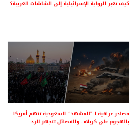
كيف تعبر الرواية الإسرائيلية إلى الشاشات العربية؟
مصادر عراقية لـ "المشهد": السعودية تتهم أمريكا
بالهجوم على كربلاء.. والفصائل تتجهز للرد