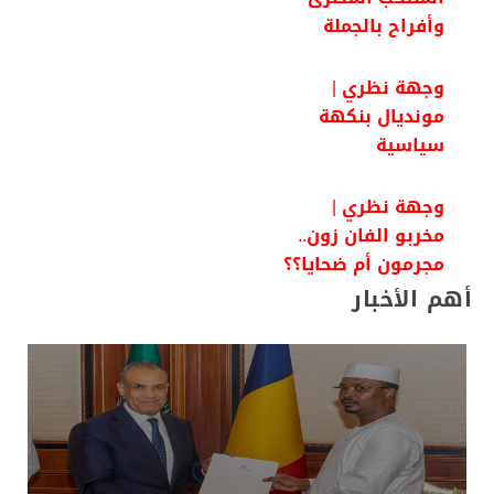
وأفراح بالجملة
وجهة نظري |
مونديال بنكهة
سياسية
وجهة نظري |
مخربو الفان زون..
مجرمون أم ضحايا؟؟
أهم الأخبار