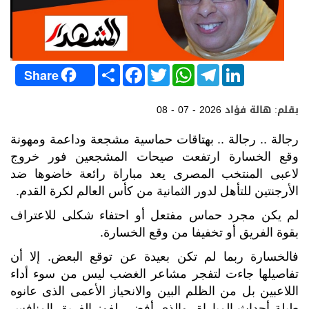
S
F
T
W
T
L
Share
h
a
w
h
e
i
a
c
i
a
l
n
r
e
t
t
e
k
بقلم: هالة فؤاد
08 - 07 - 2026
e
b
t
s
g
e
o
e
A
r
d
o
r
p
a
I
رجالة .. رجالة .. بهتاقات حماسية مشجعة وداعمة ومهونة
k
p
m
n
وقع الخسارة ارتفعت صيحات المشجعين فور خروج
لاعبى المنتخب المصرى يعد مباراة رائعة خاضوها ضد
الأرجنتين للتأهل لدور الثمانية من كأس العالم لكرة القدم.
لم يكن مجرد حماس مفتعل أو احتفاء شكلى للاعتراف
بقوة الفريق أو تخفيفا من وقع الخسارة.
فالخسارة ربما لم تكن بعيدة عن توقع البعض. إلا أن
تفاصيلها جاءت لتفجر مشاعر الغضب ليس من سوء أداء
اللاعبين بل من الظلم البين والانحياز الأعمى الذى عانوه
طيلة أحداث المباراة، والذى أفضى لفوز الفريق المنافس