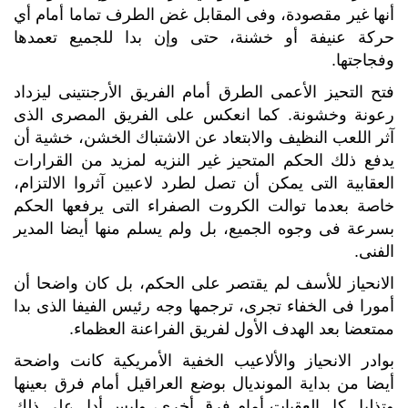
أنها غير مقصودة، وفى المقابل غض الطرف تماما أمام أي
حركة عنيفة أو خشنة، حتى وإن بدا للجميع تعمدها
وفجاجتها.
فتح التحيز الأعمى الطرق أمام الفريق الأرجنتينى ليزداد
رعونة وخشونة. كما انعكس على الفريق المصرى الذى
آثر اللعب النظيف والابتعاد عن الاشتباك الخشن، خشية أن
يدفع ذلك الحكم المتحيز غير النزيه لمزيد من القرارات
العقابية التى يمكن أن تصل لطرد لاعبين آثروا الالتزام،
خاصة بعدما توالت الكروت الصفراء التى يرفعها الحكم
بسرعة فى وجوه الجميع، بل ولم يسلم منها أيضا المدير
الفنى.
الانحياز للأسف لم يقتصر على الحكم، بل كان واضحا أن
أمورا فى الخفاء تجرى، ترجمها وجه رئيس الفيفا الذى بدا
ممتعضا بعد الهدف الأول لفريق الفراعنة العظماء.
بوادر الانحياز والألاعيب الخفية الأمريكية كانت واضحة
أيضا من بداية المونديال بوضع العراقيل أمام فرق بعينها
وتذليل كل العقبات أمام فرق أخرى، وليس أدل على ذلك