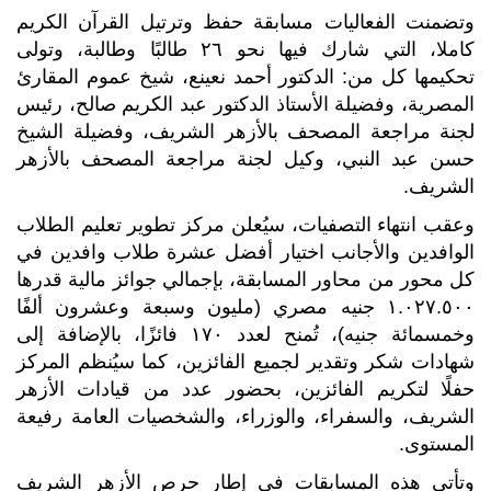
وتضمنت الفعاليات مسابقة حفظ وترتيل القرآن الكريم
كاملا، التي شارك فيها نحو ٢٦ طالبًا وطالبة، وتولى
تحكيمها كل من: الدكتور أحمد نعينع، شيخ عموم المقارئ
المصرية، وفضيلة الأستاذ الدكتور عبد الكريم صالح، رئيس
لجنة مراجعة المصحف بالأزهر الشريف، وفضيلة الشيخ
حسن عبد النبي، وكيل لجنة مراجعة المصحف بالأزهر
الشريف.
وعقب انتهاء التصفيات، سيُعلن مركز تطوير تعليم الطلاب
الوافدين والأجانب اختيار أفضل عشرة طلاب وافدين في
كل محور من محاور المسابقة، بإجمالي جوائز مالية قدرها
١.٠٢٧.٥٠٠ جنيه مصري (مليون وسبعة وعشرون ألفًا
وخمسمائة جنيه)، تُمنح لعدد ١٧٠ فائزًا، بالإضافة إلى
شهادات شكر وتقدير لجميع الفائزين، كما سيُنظم المركز
حفلًا لتكريم الفائزين، بحضور عدد من قيادات الأزهر
الشريف، والسفراء، والوزراء، والشخصيات العامة رفيعة
المستوى.
وتأتي هذه المسابقات في إطار حرص الأزهر الشريف