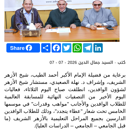
S
F
T
W
T
L
Share
h
a
w
h
e
i
a
c
i
a
l
n
r
e
t
t
e
k
كتب - السيد جمال الدين
07 - 07 - 2026
e
b
t
s
g
e
o
e
A
r
d
o
r
p
a
I
برعاية من فضيلة الإمام الأكبر أحمد الطيب، شيخ الأزهر
k
p
m
n
الشريف، وإشراف د. نهلة الصعيدي، مستشار شيخ الأزهر
لشؤون الوافدين، انطلقت صباح اليوم الثلاثاء، فعاليات
اليوم الأخير من التصفيات النهائية للمسابقة العالمية
للطلاب الوافدين والأجانب "مواهب وقدرات" في موسمها
الخامس تحت شعار "عطاء يتجدد"، وذلك للطلاب الوافدين
الدارسين بجميع المراحل التعليمية بالأزهر الشريف (ما
قبل الجامعي – الجامعي – الدراسات العليا).