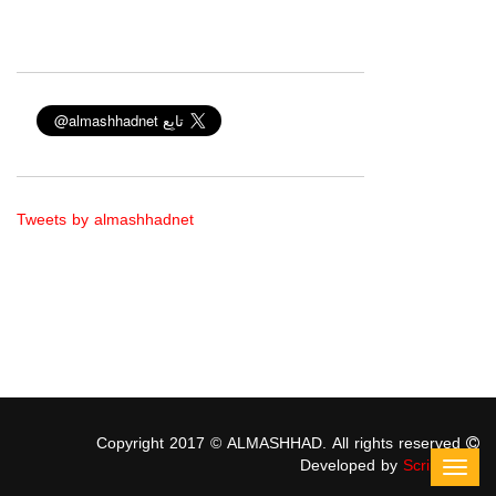
Tweets by almashhadnet
Copyright 2017 © ALMASHHAD. All rights reserved
Developed by
ScriptStars
Toggl
navig