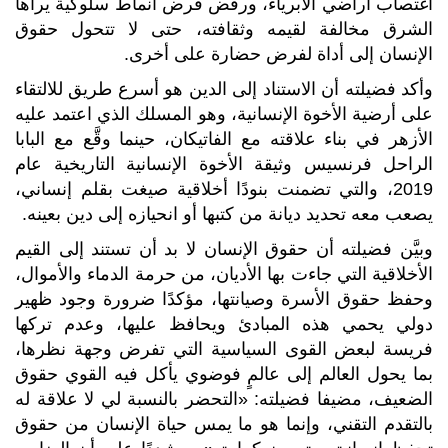
اغتصاب أراضي الأبرياء، ورفض فرض أنماط سلوكية يراها
الشرق مخالفة لقيمه وثقافته، حتى لا تتحول حقوق
الإنسان إلى أداة لفرض حضارة على أخرى.
وأكد فضيلته أن الاستناد إلى الدين هو أسرع طريق للالتقاء
على أرضية الأخوة الإنسانية، وهو المسلك الذي اعتمد عليه
الأزهر في بناء علاقته مع الفاتيكان، حينما وقَّع مع البابا
الراحل فرنسيس وثيقة الأخوة الإنسانية التاريخية عام
2019، والتي تضمنت بنودًا أخلاقية صيغت بقلم إنساني،
يصعب معه تحديد ديانة من كتبها أو انحيازه إلى دين بعينه.
وبيَّن فضيلته أن حقوق الإنسان لا بد أن تستند إلى القيم
الأخلاقية التي جاءت بها الأديان، من حرمة الدماء والأموال،
وحفظ حقوق الأسرة وصيانتها، مؤكدًا ضرورة وجود ظهير
دولي يحمي هذه المبادئ ويحافظ عليها، وعدم تركها
فريسة لبعض القوى السياسية التي تفرض وجهة نظرها،
بما يحول العالم إلى عالمٍ فوضوي يأكل فيه القوي حقوق
الضعيف، مضيفا فضيلته: «التحضر بالنسبة لي لا علاقة له
بالتقدم التقني، وإنما هو ما يمس حياة الإنسان من حقوق