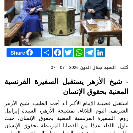
S
F
T
W
T
L
Share
h
a
w
h
e
i
a
c
i
a
l
n
r
e
t
t
e
k
كتب - السيد جمال الدين
07 - 07 - 2026
e
b
t
s
g
e
o
e
A
r
d
o
r
p
a
I
- شيخ الأزهر يستقبل السفيرة الفرنسية
k
p
m
n
المعنية بحقوق الإنسان
استقبل فضيلة الإمام الأكبر أ.د أحمد الطيب، شيخ الأزهر
الشريف، اليوم الثلاثاء، بمشيخة الأزهر، السيدة إيزابيل
روم، السفيرة الفرنسية المعنية بحقوق الإنسان، حيث
تناول اللقاء عددًا من القضايا المرتبطة بحقوق الإنسان
والحريات، وسبل تعزيز الحوار حول المفاهيم والمعايير