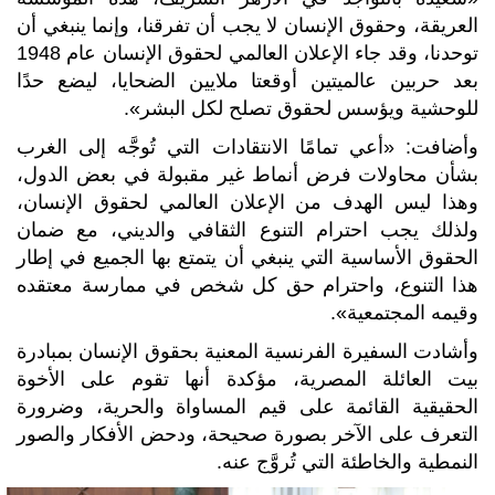
العريقة، وحقوق الإنسان لا يجب أن تفرقنا، وإنما ينبغي أن
توحدنا، وقد جاء الإعلان العالمي لحقوق الإنسان عام 1948
بعد حربين عالميتين أوقعتا ملايين الضحايا، ليضع حدًا
للوحشية ويؤسس لحقوق تصلح لكل البشر».
وأضافت: «أعي تمامًا الانتقادات التي تُوجَّه إلى الغرب
بشأن محاولات فرض أنماط غير مقبولة في بعض الدول،
وهذا ليس الهدف من الإعلان العالمي لحقوق الإنسان،
ولذلك يجب احترام التنوع الثقافي والديني، مع ضمان
الحقوق الأساسية التي ينبغي أن يتمتع بها الجميع في إطار
هذا التنوع، واحترام حق كل شخص في ممارسة معتقده
وقيمه المجتمعية».
وأشادت السفيرة الفرنسية المعنية بحقوق الإنسان بمبادرة
بيت العائلة المصرية، مؤكدة أنها تقوم على الأخوة
الحقيقية القائمة على قيم المساواة والحرية، وضرورة
التعرف على الآخر بصورة صحيحة، ودحض الأفكار والصور
النمطية والخاطئة التي تُروَّج عنه.