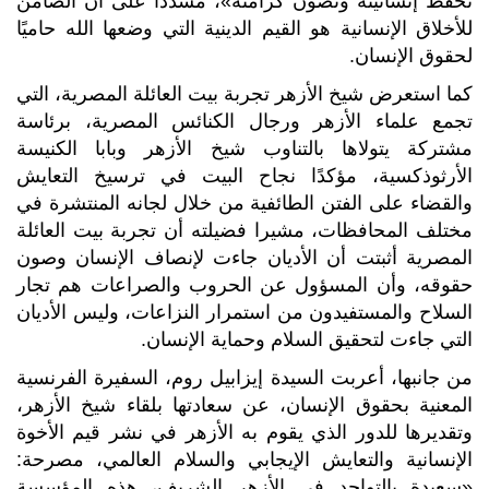
تحفظ إنسانيته وتصون كرامته»، مشددًا على أن الضامن
للأخلاق الإنسانية هو القيم الدينية التي وضعها الله حاميًا
لحقوق الإنسان.
كما استعرض شيخ الأزهر تجربة بيت العائلة المصرية، التي
تجمع علماء الأزهر ورجال الكنائس المصرية، برئاسة
مشتركة يتولاها بالتناوب شيخ الأزهر وبابا الكنيسة
الأرثوذكسية، مؤكدًا نجاح البيت في ترسيخ التعايش
والقضاء على الفتن الطائفية من خلال لجانه المنتشرة في
مختلف المحافظات، مشيرا فضيلته أن تجربة بيت العائلة
المصرية أثبتت أن الأديان جاءت لإنصاف الإنسان وصون
حقوقه، وأن المسؤول عن الحروب والصراعات هم تجار
السلاح والمستفيدون من استمرار النزاعات، وليس الأديان
التي جاءت لتحقيق السلام وحماية الإنسان.
من جانبها، أعربت السيدة إيزابيل روم، السفيرة الفرنسية
المعنية بحقوق الإنسان، عن سعادتها بلقاء شيخ الأزهر،
وتقديرها للدور الذي يقوم به الأزهر في نشر قيم الأخوة
الإنسانية والتعايش الإيجابي والسلام العالمي، مصرحة:
«سعيدة بالتواجد في الأزهر الشريف، هذه المؤسسة