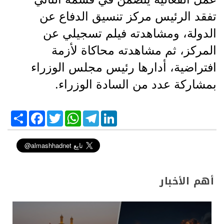
تفقد الرئيس مركز تنسيق الدفاع عن
الدولة، ومشاهدته فيلم تسجيلي عن
المركز، ثم مشاهدته محاكاة لأزمة
افتراضية، أدارها رئيس مجلس الوزراء
بمشاركة عدد من السادة الوزراء.
S
F
T
W
T
L
h
a
w
h
e
i
a
c
i
a
l
n
r
e
t
t
e
k
e
b
t
s
g
e
o
e
A
r
d
o
r
p
a
I
k
p
m
n
أهم الأخبار