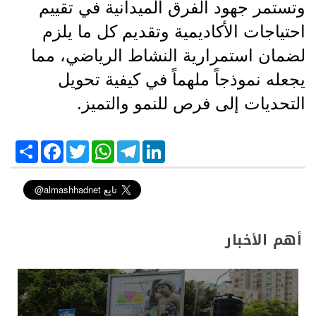
وتستمر جهود الفرق الميدانية في تقييم
احتياجات الأكاديمية وتقديم كل ما يلزم
لضمان استمرارية النشاط الرياضي، مما
يجعله نموذجاً ملهماً في كيفية تحويل
التحديات إلى فرص للنمو والتميز.
S
F
T
W
T
L
h
a
w
h
e
i
a
c
i
a
l
n
r
e
t
t
e
k
e
b
t
s
g
e
o
e
A
r
d
o
r
p
a
I
k
p
m
n
أهم الأخبار