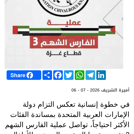
S
F
T
W
T
L
Share
h
a
w
h
e
i
a
c
i
a
l
n
r
e
t
t
e
k
أميرة الشريف
06 - 07 - 2026
e
b
t
s
g
e
o
e
A
r
d
o
r
p
a
I
في خطوة إنسانية تعكس التزام دولة
k
p
m
n
الإمارات العربية المتحدة بمساندة الفئات
الأكثر احتياجاً، تواصل عملية الفارس الشهم