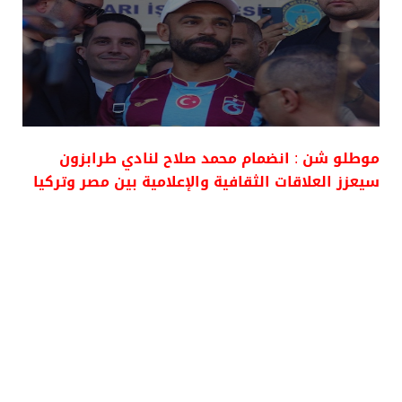
موطلو شن : انضمام محمد صلاح لنادي طرابزون
سيعزز العلاقات الثقافية والإعلامية بين مصر وتركيا