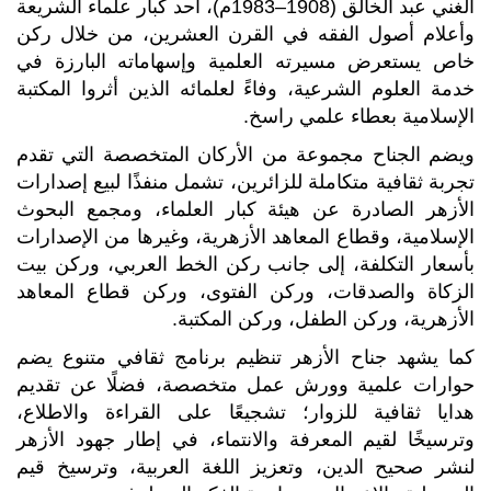
الغني عبد الخالق (1908–1983م)، أحد كبار علماء الشريعة
وأعلام أصول الفقه في القرن العشرين، من خلال ركن
خاص يستعرض مسيرته العلمية وإسهاماته البارزة في
خدمة العلوم الشرعية، وفاءً لعلمائه الذين أثروا المكتبة
الإسلامية بعطاء علمي راسخ.
ويضم الجناح مجموعة من الأركان المتخصصة التي تقدم
تجربة ثقافية متكاملة للزائرين، تشمل منفذًا لبيع إصدارات
الأزهر الصادرة عن هيئة كبار العلماء، ومجمع البحوث
الإسلامية، وقطاع المعاهد الأزهرية، وغيرها من الإصدارات
بأسعار التكلفة، إلى جانب ركن الخط العربي، وركن بيت
الزكاة والصدقات، وركن الفتوى، وركن قطاع المعاهد
الأزهرية، وركن الطفل، وركن المكتبة.
كما يشهد جناح الأزهر تنظيم برنامج ثقافي متنوع يضم
حوارات علمية وورش عمل متخصصة، فضلًا عن تقديم
هدايا ثقافية للزوار؛ تشجيعًا على القراءة والاطلاع،
وترسيخًا لقيم المعرفة والانتماء، في إطار جهود الأزهر
لنشر صحيح الدين، وتعزيز اللغة العربية، وترسيخ قيم