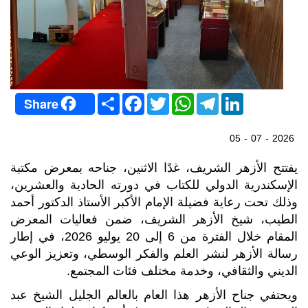
S
F
T
W
T
L
Share
h
a
w
h
e
i
a
c
i
a
l
n
r
e
t
t
e
k
05 - 07 - 2026
e
b
t
s
g
e
o
e
A
r
d
o
r
p
a
I
يفتتح الأزهر الشريف، غدًا الاثنين، جناحه بمعرض مكتبة
k
p
m
n
الإسكندرية الدولي للكتاب في دورته الحادية والعشرين،
وذلك تحت رعاية فضيلة الإمام الأكبر الأستاذ الدكتور أحمد
الطيب، شيخ الأزهر الشريف، ضمن فعاليات المعرض
المقام خلال الفترة من 6 إلى 20 يوليو 2026، في إطار
رسالة الأزهر لنشر العلم والفكر الوسطي، وتعزيز الوعي
الديني والثقافي، وخدمة مختلف فئات المجتمع.
ويحتفي جناح الأزهر هذا العام بالعالم الجليل الشيخ عبد