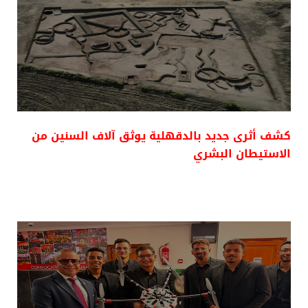
كشف أثرى جديد بالدقهلية يوثق آلاف السنين من
الاستيطان البشري