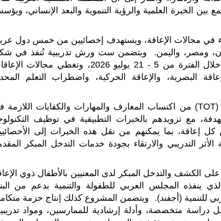
ع بين الخبرة العلمية والرؤية التنموية والبعد الإنساني، ويؤس
راء في مجالات الإعاقة، ويستهدف إخصائيين من خمس دول عربي
ودان، ومصر، واليمن. ويتضمن ست ورش تدريبية تُنفذ في شك
ورشتين متوازيتين على مدى ثلاثة أسابيع، وذلك خلال الفترة من 5 - 21 يوليو 2026، وتغطي مجالات ا
عاقة البصرية، والإعاقة الحركية، واضطراب التعلم المحدد
ويهدف البرنامج إلى تمكين كوادر إعداد المدربين (TOT) من اكتساب المعارف والمهارات والكفايات اللازمة
دفة، مع تزويدهم بالخبرات التطبيقية في توظيف التكنولوجي
ص كل إعاقة، بما يمكنهم من نقل هذه الخبرات إلى الأخصائيي
لأثر التدريبي والارتقاء بجودة خدمات التدخل المبكر المقدم
 على الكشف والتدخل المبكر لدى المعنيين بالأطفال ذوي الإعاق
لذي ينفذه المجلس العربي للطفولة والتنمية بدعم من البن
عربي للتنمية (أجفند). ويتضمن المشروع كذلك إنتاج حزمة متكامل
ل دراسة متخصصة، وأدلة إرشادية للممارسين، ومواد تدريبية