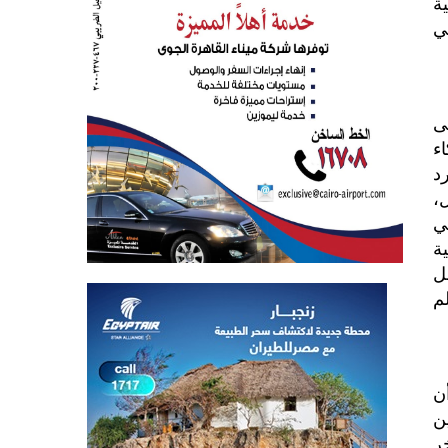
ة
ي
هى
ء
د
،
ي
ية
ل
م
ن
ن
ر