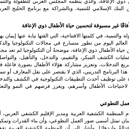
 ذوي الإعاقة، والذي ينظمه المجلس العربي للطفولة والتنمي
البنك الإسلامي للتنمية، وبالشراكة مع برنامج الخليج العرب
آفاقًا غير مسبوقة لتحسين حياة الأطفال ذوي الإعاقة
لتنمية، في كلمتها الافتتاحية، التي القتها نيابة عنها إيمان ب
العالم اليوم من تطور متسارع في مجالات التكنولوجيا والذكا
حياة الأطفال ذوي الإعاقة، موضحةً أن التكنولوجيا لم تعد مجر
ات الكشف المبكر، والتقييم، والتدخل، والتأهيل، والتواصل
يع التدخلات، وتعزيز مشاركة هؤلاء الأطفال بصورة فاعلة ف
ذا البرنامج التدريبي، الذي لا يقتصر على نقل المعارف أو تنم
على توظيف أحدث التطبيقات التكنولوجية في الكشف والتدخ
 لاحتياجات الأطفال وأسرهم، ويعزز فرصهم في النمو والتعل
لعمل التطوعي
م المنظمة الكشفية العربية ومدير الإقليم الكشفي العربي، أ
سان تمثل أسمى صور العمل التطوعي، وأن بناء القدرات وتمكي
الةً وازدهارًا. وأشار إلى أن المنظمة الكشفية العربية تفخ