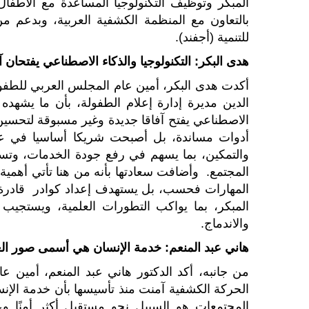
المبكر وتوظيف التكنولوجيا المساعدة مع الأطفال
بالتعاون مع المنظمة الكشفية العربية، وبدعم من 
للتنمية (أجفند).
هدى البكر: التكنولوجيا والذكاء الاصطناعي يفتحان 
أكدت هدى البكر، أمين عام المجلس العربي للطفولة وا
الدين مديرة إدارة إعلام الطفولة، بأن ما يشهده 
الاصطناعي يفتح آفاقا جديدة وغير مسبوقة لتحسين 
أدوات مساندة، بل أصبحت شريكا أساسيا في عملي
والتمكين، بما يسهم في رفع جودة الخدمات، وتسر
المجتمع. وأضافت سعادتها بأنه من هنا تأتي أهمية ه
المهارات فحسب، بل يستهدف إعداد كوادر قادرة 
المبكر، بما يواكب التطورات العلمية، ويستجيب
والاندماج.
هاني عبد المنعم: خدمة الإنسان هي أسمى صور ا
من جانبه، أكد الدكتور هاني عبد المنعم، أمين عا
الحركة الكشفية آمنت منذ تأسيسها بأن خدمة الإن
المجتمعات هو السبيل نحو مستقبل أكثر أمنًا وعد