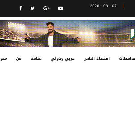
07 - 08 - 2026
حافظات
اقتصاد الناس
عربي ودولي
ثقافة
فن
منوع