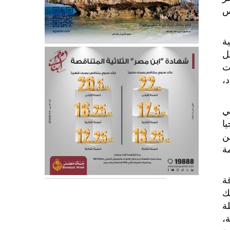
س
ة
ل
لإعاقات
،
 في
ا
ن
ة
ة
ك
ة
،