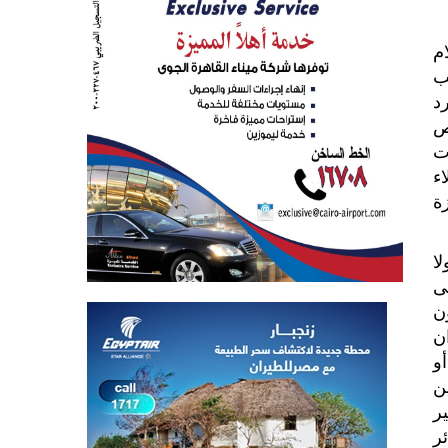
ث 30 يونيو2013 والإعلام
ب
د
ص
ت
ء
ة
ا
ى
ن
ن
و
ن
ر
ر