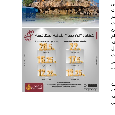
ض
ت
م
ت
ن
م
ه
ل
ت
ر
به
ج
ة
ة
ي