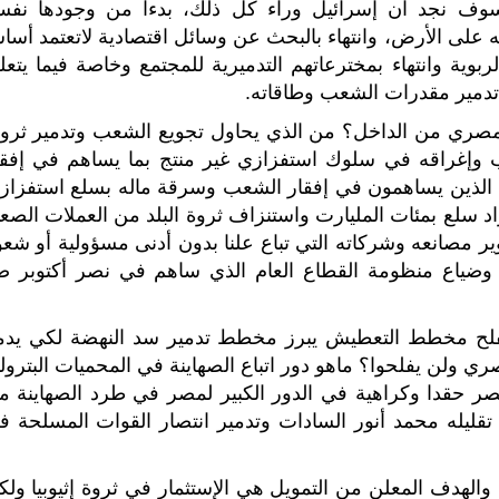
سوف نجد ان إسرائيل وراء كل ذلك، بدءا من وجودها نفس
ه على الأرض، وانتهاء بالبحث عن وسائل اقتصادية لاتعتمد أساس
وية وانتهاء بمخترعاتهم التدميرية للمجتمع وخاصة فيما يتعل
تدمير مقدرات الشعب وطاقاته.
مصري من الداخل؟ من الذي يحاول تجويع الشعب وتدمير ثروت
 وإغراقه في سلوك استفزازي غير منتج بما يساهم في إفقا
لاء الذين يساهمون في إفقار الشعب وسرقة ماله بسلع استفزازي
 سلع بمئات المليارت واستنزاف ثروة البلد من العملات الصعب
ير مصانعه وشركاته التي تباع علنا بدون أدنى مسؤولية أو شعو
ة وضياع منظومة القطاع العام الذي ساهم في نصر أكتوبر ض
يفلح مخطط التعطيش يبرز مخطط تدمير سد النهضة لكي يدم
ولن يفلحوا؟ ماهو دور اتباع الصهاينة في المحميات البترولي
صر حقدا وكراهية في الدور الكبير لمصر في طرد الصهاينة م
ليله محمد أنور السادات وتدمير انتصار القوات المسلحة ف
الهدف المعلن من التمويل هي الإستثمار في ثروة إثيوبيا ولك