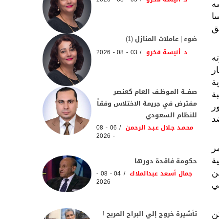
ه
ا
ق
ضوء | عاملات المنازل (1)
د. أنيسة فخرو
03 - 08 - 2026
ه
ر
ة
صفــة الموظـف العام كعنصر
ة
مفترض في جريمة الاختلاس وفقاً
ر
للنظام السعودي
د
محمـد جـلال عبـد الرحمن
06 - 08
- 2026
ر
حكومة فاقدة دورها
ة
ن
جمال أسعد عبدالملاك
04 - 08 -
2026
ي
تأشيرة خروج إلي البراح المريح !
ن