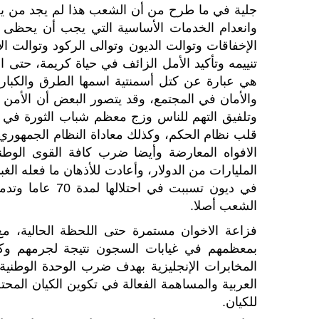
جلية في ما طرح من أن الشعب هذا لم يجد من يح
وانعدام الخدمات الأساسية التي يجب أن يحظى ب
الإخفاقات وتوالت الديون وتوالى الركود وتوالت ا
تنييمه وتأكيد الأمل الزائف في حياة كريمة، حتى 
هي عبارة عن كتل أسمنتية اسمها الطرق والكبار
والأمان في المجتمع، وقد يتصور البعض أن الأمن ه
وتلفيق التهم للناس وزج معظم شباب الثورة في ا
قلب نظام الحكم، وكذلك معاداة النظام الجمهوري 
الافواه المعارضة وأيضا ضرب كافة القوى الوطني
المليارات من الدولار، وأعادت للأذهان ما فعله ا
في ديون تسببت ف
الشعب أصلا.
فزاعة الاخوان مستمرة حتى اللحظة الحالية، مع
بمعظمهم في غيابات السجون نتيجة لجرمهم وك
المخابرات الإنجليزية بهدف ضرب الوحدة الوطنية
العربية والمساهمة الفعالة في تكوين الكيان المحت
للكيان.