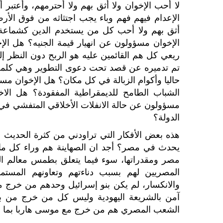
لا أحب الإخوان ولا أثق بهم ولا أحترمهم، وأعتبر 
الإعدام فيهم فهم وباء يجب اجتثاثه من فوق الأرض
أثق بهم ولا أحب كل من يستخدم الدين كشماعة 
الإخوان مسؤولون عن انهيار قيمة الجنيه؟ هل ال
ريعي كل هم القائمين عليه هو الربح دون النظر إلى
تم تدميره عن قصد تحت دعوى التطوير وهي كلمة 
حاليا وأكوام الزبالة في كل مكان؟ هل الإخوان م
الشباب الطامح للديمقراطية المفقودة؟ هل الا
مسؤولون عن حالة الانفلات الأخلاقي المتفشي في ا
الدولة؟
هذه بعض الأفكار التي تراودني من كثرة الحديث 
يحدث في مصر؟ أجد ان الصهاينة هم وراء كل ماي
مصر ومقدراتها، سوء فيما يتعلق بطمس معالم الشخ
المصريين لهم بسبب دناءتهم وتعاونهم المس
والانكسار، لم يكن بنو إسرائيل وحدهم من خرج 
آمن بالشريعة اليهودية وليس كل من خرج من ب
الشعب المصري هم من خرج مع موسى هاربا بما 