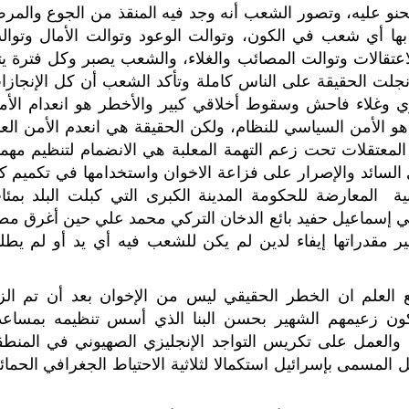
نو عليه، وتصور الشعب أنه وجد فيه المنقذ من الجوع والمر
ها أي شعب في الكون، وتوالت الوعود وتوالت الأمال وتوال
لاعتقالات وتوالت المصائب والغلاء، والشعب يصبر وكل فترة يت
انجلت الحقيقة على الناس كاملة وتأكد الشعب أن كل الإنجازا
ي وغلاء فاحش وسقوط أخلاقي كبير والأخطر هو انعدام الأم
و الأمن السياسي للنظام، ولكن الحقيقة هي انعدم الأمن العا
لمعتقلات تحت زعم التهمة المعلبة هي الانضمام لتنظيم مهمت
السائد والإصرار على فزاعة الاخوان واستخدامها في تكميم ك
ة المعارضة للحكومة المدينة الكبرى التي كبلت البلد بمئا
لغبي إسماعيل حفيد بائع الدخان التركي محمد علي حين أغرق مص
ي احتلالها لمدة 70 عاما وتدمير مقدراتها إيفاء لدين لم يكن للشعب فيه أي يد أو لم يطل
 العلم ان الخطر الحقيقي ليس من الإخوان بعد أن تم الز
ون زعيمهم الشهير بحسن البنا الذي أسس تنظيمه بمساعد
 والعمل على تكريس التواجد الإنجليزي الصهيوني في المنطق
ل المسمى بإسرائيل استكمالا لثلاثية الاحتياط الجغرافي الحمائ