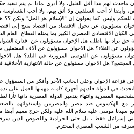
أن ماحدث لهم هذا أقل القليل، ولا أدري لماذا لم يتم تنفيذ حك
، وأيضا لا أحب السلفيين ولا أثق بهم، ولا أحب القساوسة ول
للحكم وليس كما يقولون إن "الإسلام هو الحل" ولكن ؟؟ ه
إخوان مسؤولون عن تحول الاقتصاد من اقتصاد منتج إلى اقتصا
 الكيان الاقتصادي المصري الكبير بما يمثله القطاع العام الذ
حق يراد بها باطل، هل الإخوان مسؤولون عن قذارة الشوار
سؤولون عن الغلاء؟ هل الاخوان مسؤولون عن آلاف المعتقلين م
خوان مسؤولون عن الفوضى المرورية في البلد؟ هل الاخوا
لمجتمع؟ هل الاخوان مسئولون عن حالة الانتهازية الأخلاقية ف
عن فزاعة الإخوان وعلى الجانب الآخر وأفكر من المسؤول عم
حدث في الدولة فلديهم أجهزة كامله مهمتها العمل على تدمي
صية المصرية وانتهاء بتدمير الدولة المصرية ذاتها ثأرا لطر
تمر مع الهكسوس ضد مصر والمصريين واستقوائهم بالضع
مع سيدنا موسى عليه سلام الله عليه ولكن خرج معهم أيضا م
ني إسرائيل فقط ، بل حتى الحرامية واللصوص الذين سرقو
سرقه من الشعب المصري المحترم.