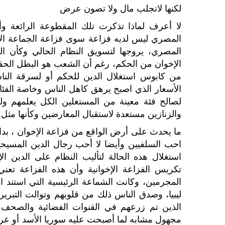
لكنها لاتجلب مال ولا تصون عرض
المصري ليس لديه فزاعة سوى فزاعة الجماعة الإر
المصري، يروجها لتسويق النظام الحالي وكأن 
الإخوان من الحكم، رغم أن الشعب هو البطل الحقيق
من كابوس استغلال الدين للحكم أو لسرقة الناس
الأسعار الذي اصبح يرهق كاهل الناس وخاصة الفئا
لصالح فئة معينة من المستغلين الكل يعلمهم ولك
والزنازين مستعدة لاستقبال المعارضين وكأنها مث
ما يحدث على أرض الواقع من فزاعة الإخوان ، بداية
احب السلفيين وأيضا لا أحب رجال الدين المسيحي
استغلال هذه الحالة لتأليب النظام على الدين 
تكريس الفزاعة الإخوانية وأن هذه الفزاعة تع
المجرمين، وكانت الشماعة الرئيسية التي استند ا
ليبيا، وصدق الناس ذلك من قلوبهم وتوالت التبري
الذين تم زرعهم في القنوات الفضائية والصحف ا
مجهول مشابه لما أصبحت عليه سوريا الأسد أو عراق