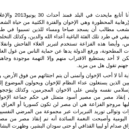
لا أعرف لماذا تذكرت تلك المقطوعة الرائعة وأنا أتابع مايحدث في البلد فمنذ أحدا
هابية المحظورة وهي الإخوان والفترة الكئبية من حياة الشع
الشعب مطالب أن يسجد صباحا ومساء للذين تسببوا في طر
ي في طرد تلك الفئة الباغية أعداء الله والدين، وكذلك التخل
، وأيضا هذه الفزاعة تستخدم لتبرير الغلاء الفاحش وانفلا
ت المطحونة، ورفع الدولة يدها عن حماية الناس من غول الغلا
ن لا أحد يستطيع الاقتراب منهم وإلا التهمة موجودة وجاهز
ل جهنم تقول هل من مزيد.
 أنا لا أحب الإخوان وأتمنى أن يتم اجتثاثهم من فوق الأرض، ول
ين الذين يستغلون عداء النظام للإخوان ويحولون الموضوع إل
الإسلامي نفسه وليس على الاخوان المجرمين، وكذلك يؤججو
ني إنقاذ مصر من مصير أسود متمثل في حكم جماعة الإخوا
ليها مروجو الفزاعة هي ان مصر لن تكون كسوريا أو العراق أ
رات وتوالى توريد التبريرات عبر مجموعة من المرضي النفسيي
ليومية وأصبحت النغمة السائدة أنه تم إنقاذ مصر من مصي
 صدام أو ليبيا القذافي أو حتى سودان البشير، وظهرت البشائ