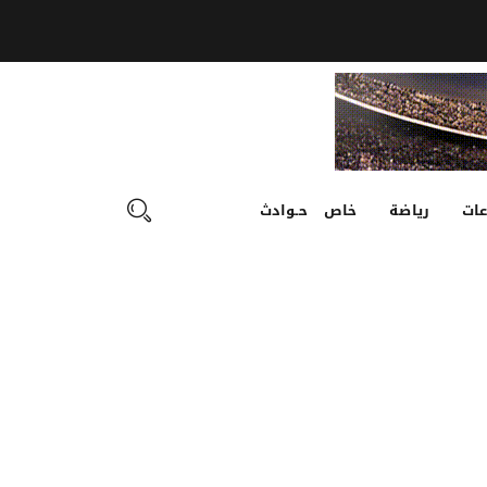
ات
رياضة
خاص
حـوادث