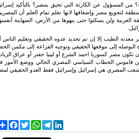
 من المسؤول عن الكارثة التي تحيق بمصر؟ بالتأكيد إسرائي
طقة لتجويع مصر وإضعافها لانها تعلم تمام العلم أن المصريي
نطقة العربية ولن يسكتوا حتى ينهوها من الأرض، الصهاينة أنفس
ئيل.
معدنه الطيب إلا إن تم تحديد عدوه الحقيقي وتعليم الناس أ
 البوصله إلى موقعها الحقيقي وتوجيه الفزاعة إلى مكمن الخط
 تكون مصر كسوريا احمد الشرع أو ليبيا حفتر أو عراق الزياد
 من قاموس الخطاب السياسي المصري الحالي ووضع الأمور ف
ر الشعب المصري هي إسرائيل وإسرائيل فقط العدو الحقيقي لمص
S
F
T
W
T
L
h
a
w
h
e
i
a
c
i
a
l
n
r
e
t
t
e
k