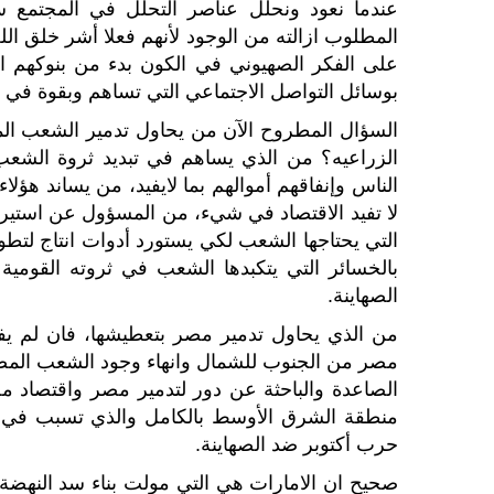
عندما نعود ونحلل عناصر التحلل في المجتمع 
المطلوب ازالته من الوجود لأنهم فعلا أشر خلق الل
على الفكر الصهيوني في الكون بدء من بنوكهم الرب
بوسائل التواصل الاجتماعي التي تساهم وبقوة في 
السؤال المطروح الآن من يحاول تدمير الشعب ال
الزراعيه؟ من الذي يساهم في تبديد ثروة الشعب
الناس وإنفاقهم أموالهم بما لايفيد، من يساند هؤ
لا تفيد الاقتصاد في شيء، من المسؤول عن استيراد
التي يحتاجها الشعب لكي يستورد أدوات انتاج لتطو
بالخسائر التي يتكبدها الشعب في ثروته القومي
الصهاينة.
من الذي يحاول تدمير مصر بتعطيشها، فان لم 
مصر من الجنوب للشمال وانهاء وجود الشعب المصري 
الصاعدة والباحثة عن دور لتدمير مصر واقتصاد م
منطقة الشرق الأوسط بالكامل والذي تسبب في تق
حرب أكتوبر ضد الصهاينة.
صحيح ان الامارات هي التي مولت بناء سد النهضة و