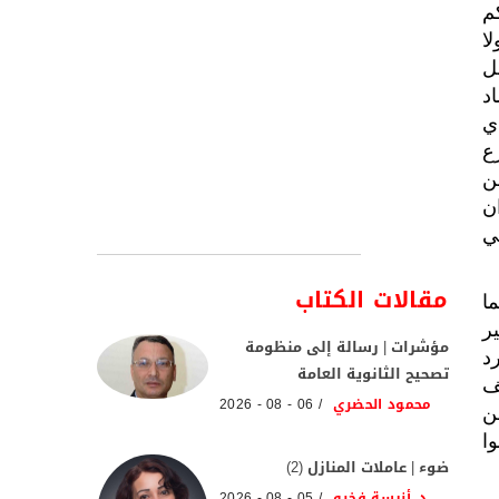
م
ا
ل
د
ي
ع
ن
ن
ي
مقالات الكتاب
ا
ر
مؤشرات | رسالة إلى منظومة
د
تصحيح الثانوية العامة
ف
محمود الحضري
06 - 08 - 2026
ن
ا
ضوء | عاملات المنازل (2)
د. أنيسة فخرو
05 - 08 - 2026