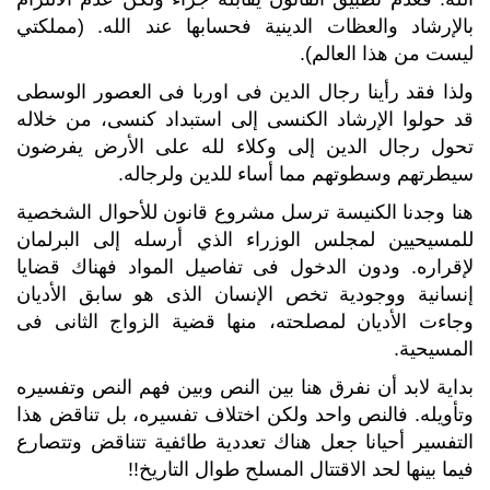
بالإرشاد والعظات الدينية فحسابها عند الله. (مملكتي
ليست من هذا العالم).
ولذا فقد رأينا رجال الدين فى اوربا فى العصور الوسطى
قد حولوا الإرشاد الكنسى إلى استبداد كنسى،
من خلاله
تحول رجال الدين إلى وكلاء لله على الأرض
يفرضون
سيطرتهم وسطوتهم مما أساء للدين ولرجاله.
هنا وجدنا الكنيسة ترسل مشروع قانون للأحوال الشخصية
للمسيحيين لمجلس الوزراء الذي أرسله إلى البرلمان
لإقراره. ودون الدخول فى تفاصيل المواد فهناك قضايا
إنسانية ووجودية تخص الإنسان الذى هو سابق الأديان
وجاءت الأديان لمصلحته،
منها قضية الزواج الثانى فى
المسيحية.
بداية لابد أن نفرق هنا بين النص وبين فهم النص وتفسيره
وتأويله. فالنص واحد ولكن اختلاف تفسيره، بل تناقض هذا
التفسير أحيانا جعل هناك تعددية طائفية تتناقض وتتصارع
فيما بينها لحد الاقتتال المسلح طوال التاريخ!!