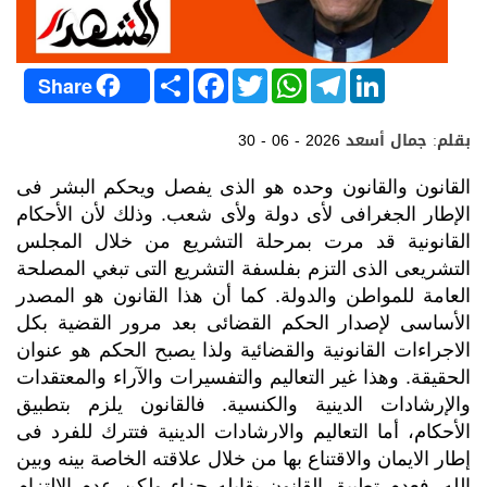
S
F
T
W
T
L
Share
h
a
w
h
e
i
a
c
i
a
l
n
r
e
t
t
e
k
بقلم: جمال أسعد
30 - 06 - 2026
e
b
t
s
g
e
o
e
A
r
d
o
r
p
a
I
القانون والقانون وحده هو الذى يفصل ويحكم البشر فى
k
p
m
n
الإطار الجغرافى لأى دولة ولأى شعب. وذلك لأن الأحكام
القانونية قد مرت بمرحلة التشريع من خلال المجلس
التشريعى الذى التزم بفلسفة التشريع التى تبغي المصلحة
العامة للمواطن والدولة. كما أن هذا القانون هو المصدر
الأساسى لإصدار الحكم القضائى بعد مرور القضية بكل
الاجراءات القانونية والقضائية ولذا يصبح الحكم هو عنوان
الحقيقة. وهذا غير التعاليم والتفسيرات والآراء والمعتقدات
والإرشادات الدينية والكنسية. فالقانون يلزم بتطبيق
الأحكام، أما التعاليم والارشادات الدينية فتترك
للفرد فى
إطار الايمان والاقتناع بها من خلال علاقته الخاصة بينه وبين
الله. فعدم تطبيق القانون يقابله جزاء ولكن عدم الالتزام