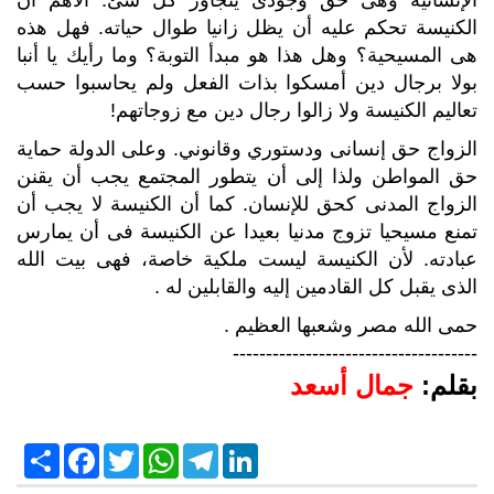
الكنيسة تحكم عليه أن يظل زانيا طوال حياته. فهل هذه
هى المسيحية؟ وهل هذا هو مبدأ التوبة؟ وما رأيك يا أنبا
بولا برجال دين أمسكوا بذات الفعل ولم يحاسبوا حسب
تعاليم الكنيسة ولا زالوا رجال دين مع زوجاتهم!
الزواج حق إنسانى ودستوري وقانوني. وعلى الدولة حماية
حق المواطن ولذا إلى أن يتطور المجتمع يجب أن يقنن
الزواج المدنى كحق للإنسان. كما أن الكنيسة لا يجب أن
تمنع مسيحيا تزوج مدنيا بعيدا عن الكنيسة فى أن يمارس
عبادته. لأن الكنيسة ليست ملكية خاصة، فهى بيت الله
الذى يقبل كل القادمين إليه والقابلين له .
حمى الله مصر وشعبها العظيم .
-------------------------------------
بقلم:
جمال أسعد
S
F
T
W
T
L
h
a
w
h
e
i
a
c
i
a
l
n