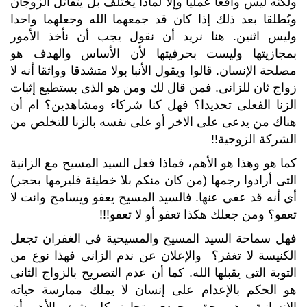
ولكنه ليس واقعا عمليا وإلا لماذا يختلف بل يتقاتل الزوجان
ويُطلقا بعد ذلك إذا كان قد جمعهما الله وجعلهما واحدا
وليس اثنين. هنا نريد أن نقول يجب أن نأخذ الأمور
بمجازيتها وليست بحرفيتها لأن الأساس والهدف هو
مصلحة الإنسان. قالوا ويقول الأنبا بولا متشدقا وواثقا أنه لا
زواج ثان للزانى. فمن قال لك ومن هو الذى بستطيع إثبات
الزنا الفعلى تحديدا؟ فهل كنا شركاء ومشاهدين؟ ام أن
هناك من يدعى على الاخر أو على نفسه بالزنا للتخلص من
الشركة الزوجية!!
كما هو وهذا هو الأهم، فماذا فعل السيد المسيح مع الزانية
التى أرادوا رجمها (من كان منكم بلا خطيئة فليرمها بحجر)
أى أنه قد عفى عنها. فالسيد المسيح يعفو ويسامح وانت لا
تعفو؟ ومن جعلك هكذا تعفو أو لا تعفو!!!
فهل سماحة السيد المسيح والمسيحية فى الغفران تجعل
الكنيسة لا تغفر؟ والإعلان عن ندم الزانى فهذا نوع من
التوبة التى يقبلها الله. كما أن عدم التصريح بالزواج الثانى
هو الحكم بالإعدام على إنسان لا يملك ممارسة حياته
الإنسانية وهى حق وجودى يتجاوز كل شئ. الأهم أن