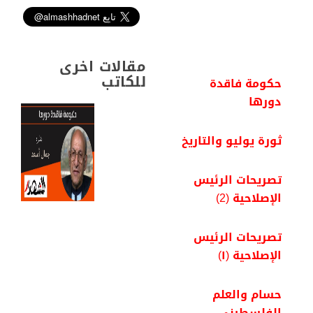
r
e
t
t
e
k
e
b
t
s
g
e
o
e
A
r
d
o
r
p
a
I
k
p
m
n
مقالات اخرى
للكاتب
حكومة فاقدة
دورها
ثورة يوليو والتاريخ
تصريحات الرئيس
الإصلاحية (2)
تصريحات الرئيس
الإصلاحية (١)
حسام والعلم
الفلسطينى