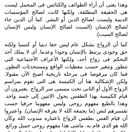
وهذا يعنى أن آراء الطوائف والكنائس فى المجمل ليست
هى الحقيقة المطلقة، ولكنها كانت لصالح المؤسسات
الدينية وليست لصالح الدين أو البشر. كما أن الدين جاء
لصالح الإنسان (السبت لصالح الإنسان وليس الإنسان
لصالح السبت).
كما أن الزواج بشكل عام ليس حقا دينيا أو كنسيا ولكنه
حق وجودى يرتبط بالإنسان وجودا وعدما.
أى لا يملك أحد
التحكم فى زواج أحد، ولكنها الأعراف الأجتماعية التى
تتطور وتتغير حسب معطيات الواقع
ومستحدثات التطور.
فما كان مرفوضا فى مرحلة تاريخية أصبح الآن مقبولا.
ولكن الإشكالية هنا أن الكنيسة هى التى تقوم بمراسم
الزواج الأول أو الثانى تحت مسمى سر الزواج. يعتبرون أن
قيام الكنيسة بهذا الطقس يحول الاثنين إلى جسد واحد.
وهذا بالطبع مفهوم روحى وليس مفهوما حرفيا حسب
تفسيرهم لنص (ما يجمعه الله لا يفرقه الإنسان). واعتبروا
أن قيام القس بطقس الزواج باعتباره مندوب الله وكأن
الله هو الذى قام به. ماشى هذا مفهوم روحى جميل ورائع.