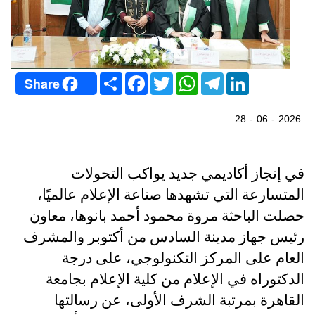
S
F
T
W
T
L
Share
h
a
w
h
e
i
a
c
i
a
l
n
r
e
t
t
e
k
28 - 06 - 2026
e
b
t
s
g
e
o
e
A
r
d
o
r
p
a
I
k
p
m
n
في إنجاز أكاديمي جديد يواكب التحولات
المتسارعة التي تشهدها صناعة الإعلام عالميًا،
حصلت الباحثة مروة محمود أحمد بانوها، معاون
رئيس جهاز مدينة السادس من أكتوبر والمشرف
العام على المركز التكنولوجي، على درجة
الدكتوراه في الإعلام من كلية الإعلام بجامعة
القاهرة بمرتبة الشرف الأولى، عن رسالتها