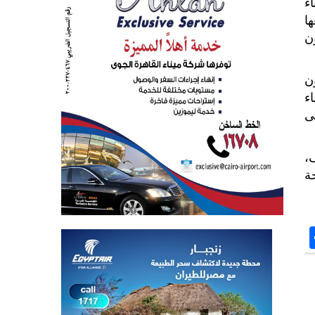
ء
ا
ن
ن
نشاء
ى
اف،
احة