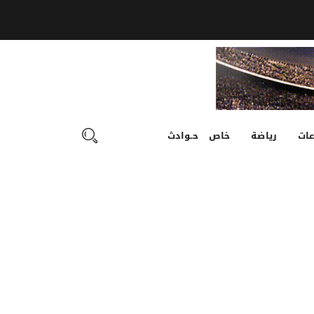
ات
رياضة
خاص
حـوادث