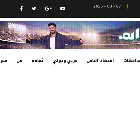
07 - 08 - 2026
حافظات
اقتصاد الناس
عربي ودولي
ثقافة
فن
منوع