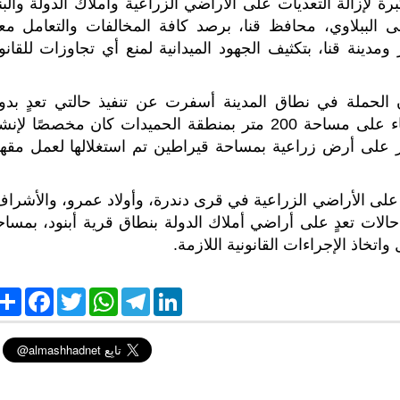
ة لإزالة التعديات على الأراضي الزراعية وأملاك الدولة والبنا
k
p
m
n
ى الببلاوي، محافظ قنا، برصد كافة المخالفات والتعامل معه
دينة قنا، بتكثيف الجهود الميدانية لمنع أي تجاوزات للقانو
الحملة في نطاق المدينة أسفرت عن تنفيذ حالتي تعدٍ بدو
ترخيص، حيث شملت الحالة الأولى إزالة تعدٍ بالبناء على مساحة 200 متر بمنطقة الحميدات كان مخصصًا لإ
 آخر على أرض زراعية بمساحة قيراطين تم استغلالها لعمل مقه
 الحملة نجحت في تنفيذ 14 حالة تعدٍ على الأراضي الزراعية في قرى دندرة، وأولاد عمرو، والأشر
جمالي مساحة بلغت 13 قيراطًا، كما تم تنفيذ 4 حالات تعدٍ على أراضي أملاك الدولة بنطاق قرية أبنود، بمس
S
F
T
W
T
L
h
a
w
h
e
i
a
c
i
a
l
n
r
e
t
t
e
k
e
b
t
s
g
e
o
e
A
r
d
o
r
p
a
I
k
p
m
n