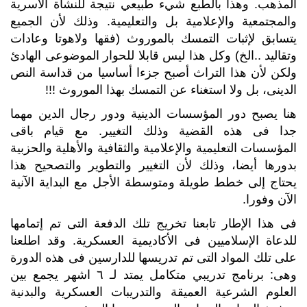
المذهب. وهذا بالطبع شيء طبيعي نتيجة للنشأة الأسرية
والمجتمعية والإعلامية بل والتعليمية. وذلك لأن الجميع
يتسابق لإثبات التمسك بالموروث (فقها ولاهوتا وعادات
وتقاليد ..الخ) وكل هذا ليس قابلا للحوار الموضوعى الهادئ
ولكن لأن هذا التراث أصبح جزءا أساسيا من قداسة النص
الدينى، بل ولا استغناء عن التمسك بهذا الموروث !!!
هنا يصبح دور المؤسسات الدينية ودور رجال الدين مهما
جدا فى هذه القضية وذلك التغيير. مع قيام باقى
المؤسسات التعليمية والإعلامية والثقافية والأهلية والحزبية
بدورها أيضا، وذلك لأن التغيير والتطوير والتصحيح هذا
يحتاج إلى خطط طويلة ومتوسطة الأجل مع البداية الآنية
الآن وفورا.
فى هذا الإطار تابعنا تخريج تلك الدفعة التى تم إتمامها
للدعاة الإسلاميين فى الأكاديمية العسكرية. وقد اطلعنا
على تلك المواد التى تم تدريسها للدارسين فى هذه الدورة
وهى: برنامج تدريبي متكامل يمتد لـ ٦ اشهر يجمع بين
العلوم الشرعية العميقة والتدريبات العسكرية والبدنية