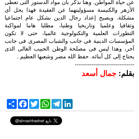
عن حياة المواطن. وهنا نذكر بأن مواد الدستور التى تعطى
الأزهر والكنيسة مسؤوليتهما عن العقيدة فهذا يحل أى
مشكلة. ويصبح إعداد رجال الدين بشكل عام اجتماعيا
وثقافيا وعلميا وتاريخيا وطنيا، مطلبا هاما لمواكبة
التطورات العلمية والتكنولوجية عالميا، حتى لا تكون
المؤسسات الدينية فى جانب والشباب المصرى فى جانب
آخر، وهذا ليس فى مصلحة الوطن الحبيب الغالى الذى
يحتاج إلى كل أبنائه. حفظ الله مصر وشعبها العظيم .
--------------------------------
بقلم:
جمال أسعد
S
F
T
W
T
L
h
a
w
h
e
i
a
c
i
a
l
n
r
e
t
t
e
k
e
b
t
s
g
e
o
e
A
r
d
o
r
p
a
I
k
p
m
n