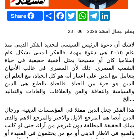
S
F
T
W
T
L
Share
h
a
w
h
e
i
a
c
i
a
l
n
r
e
t
t
e
k
بقلم: جمال أسعد
23 - 06 - 2026
e
b
t
s
g
e
o
e
A
r
d
o
r
p
a
I
لاشك أن دعوة الرئيس السيسى لتجديد الفكر الدينى منذ
k
p
m
n
عام ٢٠١٥ هى دعوة مهمة. فالفكر الدينى بشكل عام
إسلاميا كان أو مسيحيا يمثل أهمية حقيقية فى حياة
الشعب المصرى. ذلك لأن المصرى فى غالب الأحيان
يتعامل مع الدين على اعتبار أنه هو كل الحياة، مع العلم أن
الدين هو جزء من الحياة. فالحياة بالطبع هى الدين
والسياسة والثقافة والفن والعلاقات والعادات والتقاليد
...الخ
هذا الفكر جعل الدين ممثلا فى المؤسسات الدينية، ورجال
الدين أيضا هم المرجع الاول والاخير والمرجع الاهم والذى
يملك الحقيقة المطلقة دون غيرهم من آراء، حتى لو كانت
بالطبع فى الاطار الدينى أو مع من يختلفون فى العقيدة أو