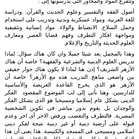
وتتفرع المواد والمحاور التى يدرسونها إلى :
أصول الفقه والتفسير وعلوم الحديث والقرآن. ودراسة
للغة العربية. ومواد عسكرية وبدنية وتدريب على استخدام
وحمل السلاح. الانضباط والولاء. مواد إنسانية وتثقيفية
ومواجهة افكار التطرف وفهم قضايا العصر ومعارف
العلوم الحديثة والتاريخ والإعلام.
وهذا بالمجمل يعد شيئا جميلا وان كان هناك سؤال: لماذا
تدريس العلوم الدينية والشرعية والفقهية؟ خاصة أن هناك
الأزهر الشريف؟ إذن هنا لماذا لا يكون هناك حوار حقيقي
بين واضعى مناهج التدريب هذه مع الأزهر؟ خاصة أن
الأزهر هو الذى يخرج القاعدة العريضة والأساسية
للدارسين. وهنا نأتى إلى لب الموضوع المقصود الفكر
الدينى بشكل عام إسلاميا ومسيحيا هو الذى يشكل الفكر
والوجدان بل يقوم بدور مباشر فى تكوين الشخصية
المصرية. فالتطرف والتعصب ورفض الاخر أى اخر وعدم
قبوله على أرضية دينية أو غير دينية نتيجة لفكر دينى
اسلامى ومسيحى فى المسجد والكنيسة. هذا يعنى أن هذا
الفكر هو المشكل والمحرك لكل العلاقات الإنسانية