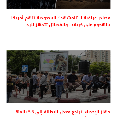
مصادر عراقية لـ "المشهد": السعودية تتهم أمريكا
بالهجوم على كربلاء.. والفصائل تتجهز للرد
جهاز الإحصاء: تراجع معدل البطالة إلى 5.8 بالمئة