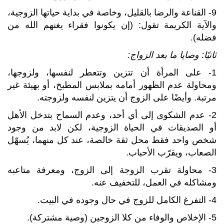
9- القناعة والرضا بالقليل، وخاصة في بداية حياتها الزوجية،
والآية الكريمة تقول: (إن يكونوا فقراء يغنهم الله من
فضله).
ثانيًا: وصايا ما بعد الزواج:
1- على المرأة أن تتزين وتتعطر لنفسها، ولزوجها،
ومحاولة عدم الظهور أمامه بملابس المطبخ، أو بهيئة غير
مرتبة. وأيضًا على الزوج أن يتزين لنفسه ولزوجته.
2- عدم الشكوى إلى أي أحد، وعدم السماح بتدخل الأهل
أو الصديقات في الحياة الزوجية، لكن لابد من وجود
شخص واحد فقط محل ثقة خالصة، عند كل منهما، يُسهّل
الصعاب، ويقرّب الأحباب.
3- محاولة تقرب الزوجة إلى الزوج، ومعرفة متاعبه
ومشاكله في العمل، للتخفيف عنه.
4- التفرغ الكامل للزوج في حال وجوده في البيت.
5- الإخلاص والوفاء من كلا الزوجين (وصية مشتركة).