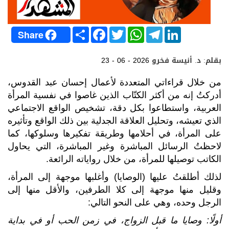
S
F
T
W
T
L
Share
h
a
w
h
e
i
a
c
i
a
l
n
r
e
t
t
e
k
بقلم: د. أنيسة فخرو
23 - 06 - 2026
e
b
t
s
g
e
o
e
A
r
d
o
r
p
a
I
من خلال قراءاتي المتعددة لأعمال إحسان عبد القدوس،
k
p
m
n
أدركتُ إنه من أكثر الكتّاب الذين غاصوا في نفسية المرأة
العربية، واستطاعوا بكل دقة، تشخيص الواقع الاجتماعي
الذي تعيشه، وتحليل العلاقة الجدلية بين ذلك الواقع وتأثيره
على المرأة، في أحلامها وطريقة تفكيرها وسلوكها، كما
لاحظتُ الرسائل المباشرة وغير المباشرة، التي يحاول
الكاتب توصيلها للمرأة، من خلال رواياته الرائعة.
لذلك أطلقتُ عليها (الوصايا) وأغلبها موجهة إلى المرأة،
وقليل منها موجهة إلى كلا الطرفين، والأقل منها إلى
الرجل وحده، وهي على النحو التالي:
أولًا: وصايا ما قبل الزواج، في زمن الحب أو في بداية