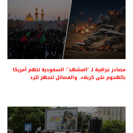
مصادر عراقية لـ "المشهد": السعودية تتهم أمريكا
بالهجوم على كربلاء.. والفصائل تتجهز للرد