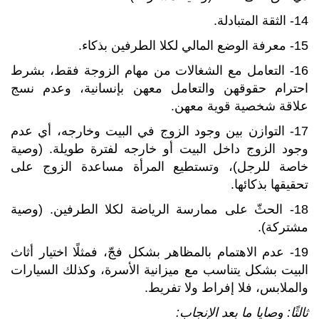
14- الثقة المتبادلة.
15- معرفة الوضع المالي لكلا الطرفين بذكاء.
16- التعامل مع الشغالات من مهام الزوجة فقط، بشرط
احترام حقوقهن والتعامل معهن بإنسانية، وعدم نسج
علاقة شخصية قوية معهن.
17- التوازن بين وجود الزوج في البيت وخارجه، أي عدم
وجود الزوج داخل البيت أو خارجه لفترة طويلة. (وصية
خاصة للرجل)، وتستطيع المرأة مساعدة الزوج على
تحقيقها بذكائها.
18- الحثّ على ممارسة الرياضة لكلا الطرفين. (وصية
مشتركة).
19- عدم الاهتمام بالمظاهر بشكل فجّ، فمثلًا اختيار أثاث
البيت بشكل يتناسب مع ميزانية الأسرة، وكذلك السيارات
والملابس، فلا إفراط ولا تفريط.
ثالثًا: وصايا ما بعد الإنجاب: