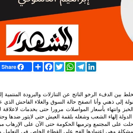
S
F
T
W
T
L
Share
h
a
w
h
e
i
a
c
i
a
l
n
r
e
t
t
e
k
e
b
t
s
g
e
o
e
A
r
d
o
r
p
a
I
 بين الدفء الرخو الناتج عن التنازلات والبرودة المنتمية إل
k
p
m
n
قولة إلى ذهني وأنا اتصفح حالة السوق والغلاء الفاحش الذي ع
بز وانتهاء بأسعار المواصلات مرورا حتى بخدمات لاعلاقة له
 الدولة إلهاء الشعب وشغله بلقمة العيش حتى لايثور ضدها وحت
حلت على المجتمع وترميها الحكومة حتى الآن على الإرهاب مر
شكلة وهي اعتمادها الفج على القطاع الخاص في التعامل م