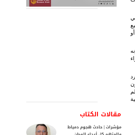
ي
ع
و
ه
ء
د
ن
م
ة
مقالات الكتاب
مؤشرات | حادث هجوم دمياط
والمتهم كل أعداء الوطن