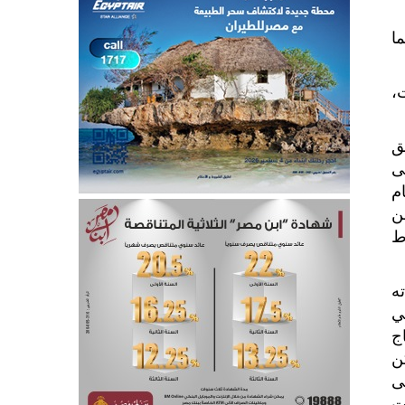
ما
،
ق
ى
م
ن
ط
ه
ي
ج
ن
ى
ت