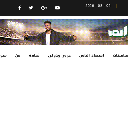
06 - 08 - 2026
حافظات
اقتصاد الناس
عربي ودولي
ثقافة
فن
منوع