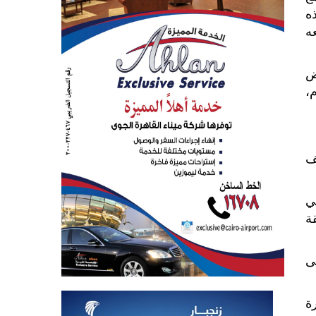
ه
ه
ض
م،
ف
ي
ة
ى
ة