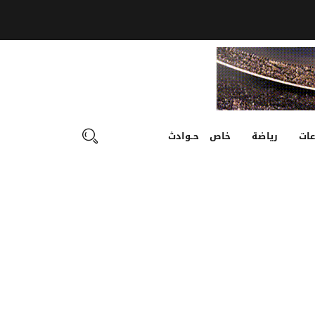
ات
رياضة
خاص
حـوادث