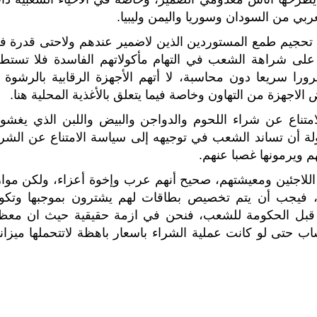
عربي من السودان وسوريا واليمن وليبيا.
ي تحجيم طمع المستوردين الذين لاضمير عندهم ولاحتى قدرة ف
 على شراهة الشعب في التهام مأكولاتهم الفاسدة فلا تستطي
را سريعا دون محاسبة، لا أتهم الأجهزة الرقابية بالرشوة أ
لاجهزة من التهاون وخاصة فيما يتعلق بالأغذية المحلية هنا.
متناع عن شراء اللحوم والدواجن والبيض واللبن الذي يغشون
لة أن تساند الشعب في توجيهه إلى سياسة الامتناع عن الشرا
م ويرمونها غصبا عنهم.
اللاجئين ومعيشتهم، صحيح أنهم عرب وإخوة أعزاء، ولكن موار
ب، فيجب أن يتم تخصيص بطاقات لهم يشترون بموجبها وتكو
 قبل الحكومة للشعب، فنحن في ازمة حقيقية حيث ان معظ
ب حتى لو كانت عملية الشراء باسعار باهظة لاتتحملها ميزاني