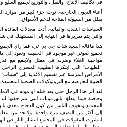
في تكاليف الإنتاج، والنقل، والتوزيع لجميع السلع و
أعباء الديون الخارجية: توجه جزء كبير من موارد الد
يقلل من السيولة المتاحة لدعم الأسواق.
السياسات النقدية والمالية: أدت معدلات الفائدة 
والتي يتم تمريرها في النهاية إلى المستهلك في شك
هذا ماقاله السيد شات جي بي تي، فما راي الجميع ل
تجميع صوتي غير موجود في الحقيقة ونعود إلى م
مواجهة الغلاء وضربه في مقتل ولاينفع مع قدرة
"الطيبات" التي ابتكرها الطبيب المصري الراحل
الأمراض المزمنة عبر تقسيم الأغذية إلى "طيبات" (
الطبية لتعارضه مع البروتوكولات الصحية المعتمدة.
لقد أثر هذا الرجل حتى بعد قتله او موته في الام
وخاصة فيما يتعلق بالهرمونات التي يتم حقنها ل
المجتمع وتخوف الناس من كون الدجاج مغذى بال
إلى أكثر من النصف مرة واحدة، ولايجد من يتعامل
انتشرت المقولات في المجتمع انتشار النار في ال
معظم المواد الغذائية الموجودة في السوق والتي