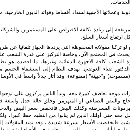
الخدمات.
ولة وعملاتها الأجنبية لسداد أقساط وفوائد الديون الخارجية، م
المرتفعة إلى زيادة تكلفة الاقتراض على المستثمرين والشركات
ل ارتفاع أسعار السلع.
و تركنا مقولاته المحفوظة التي يرددها الجهاز تلقائيا عن طري
ايحدث في المجتمع الآن، وخاصة التركيز على قدرة الشعب عل
 الشعب كافة الاجهزة الدعائية وغيرها، ما اقصده هو نظا
 الدكتور ضياء العوضي. يهدف النظام إلى استشفاء الجسم م
مسموحة) و"خبيثة" (ممنوعة)، وقد أثار جدلاً واسعاً في الأوسا
ارات موجه تعاطف كبيرة معه، وبدأ الناس يركزون على توجيهات
لدجاج والبيض الصناعي او المتهرمن وخلق حالة جدل واسعة ف
هرمونات المسرطنة وكذلك البيض فانخفض سعر البيض والدجا
 معه حتى أولئك الذين لم ينالوا من التعليم حظا كبيرا، ولك
هشيم فانخفضت الأسعار بسرعة شديدة ، وقد تمتد المقولات إل
 يطرحها أناس معدومي الضمير، وخاصة في الأحياء الشعبية ذا