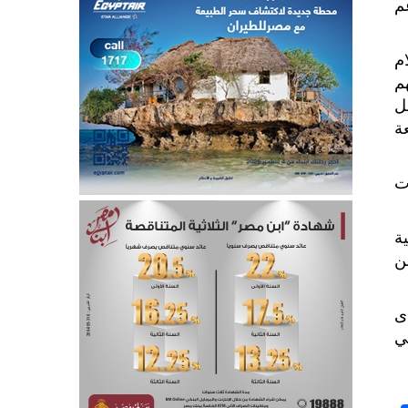
م
م
م
ل
ة
ت
ة
ن
ى
ي