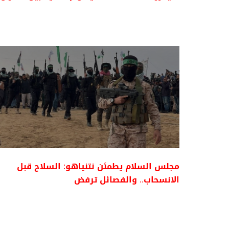
مجلس السلام يطمئن نتنياهو: السلاح قبل
الانسحاب.. والفصائل ترفض