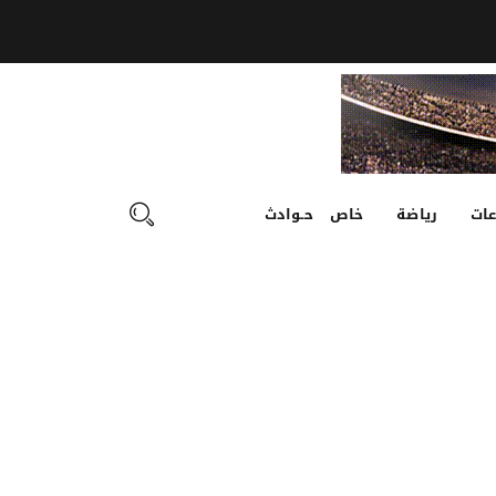
ات
رياضة
خاص
حـوادث