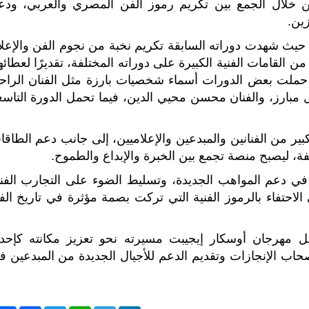
ن خلال الجمع بين تكريم رموز الفن المصري والعربي، ودع
زين.
، حيث شهدت دوراته السابقة تكريم نخبة من نجوم الفن والإعلا
القامات الفنية الكبيرة على دوراته المختلفة، تقديرًا لعطائه
ما حملت بعض الدورات أسماء شخصيات بارزة مثل الفنان الراح
 مبارز، والفنان محسن محيي الدين، فيما تحمل الدورة التاسع
 من الفنانين والمبدعين والإعلاميين، إلى جانب دعم الطاقا
فة، ليصبح منصة تجمع بين الخبرة والإبداع والطموح.
 في دعم المواهب الجديدة، وتسليط الضوء على التجارب الفني
لاحتفاء بالرموز الفنية التي تركت بصمة مؤثرة في تاريخ الف
ل مهرجان أوسكار إيجيبت مسيرته نحو تعزيز مكانته كإحد
أصحاب الإنجازات وتقديم الدعم للأجيال الجديدة من المبدعين ف