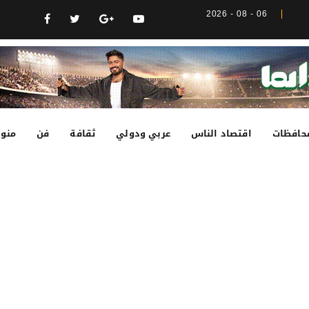
06 - 08 - 2026
حافظات
اقتصاد الناس
عربي ودولي
ثقافة
فن
منوع