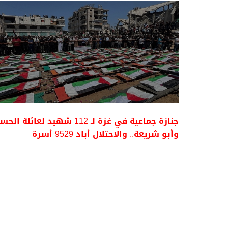
جنازة جماعية في غزة لـ 112 شهيد لعائلة ا
وأبو شريعة.. والاحتلال أباد 9529 أسرة