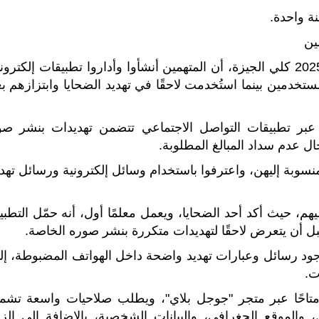
وكشفت التحقيقات في القضية رقم 4936 لسنة 2025 كلي الجيزة، أن المتهمين أنشأوا وأداروا تطبيقات إلكترو
تخدمين بينما استُخدمت لاحقًا في تهديد الضحايا وابتزازهم بع
عبر تطبيقات التواصل الاجتماعي تتضمن تهديدات بنشر صو
ال عدم سداد المبالغ المطلوبة.
منسوبة إليهن، واعترفوا باستخدام وسائل إلكترونية ورسائل تهد
هم، حيث أكد أحد الضحايا، ويعمل معلمًا أول، أنه حمّل التطبي
أن يتعرض لاحقًا لتهديدات متكررة بنشر صوره الخاصة.
ت وجود رسائل وعبارات تهديد واضحة داخل الهواتف المضبوطة، إل
ت.
تاحًا عبر متجر "جوجل بلاي"، ويطلب صلاحيات واسعة تشم
 والموقع الجغرافي، والبيانات الشخصية، بالإضافة إلى إلزا