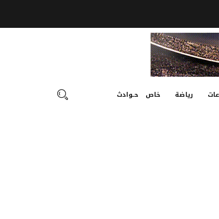
ات
رياضة
خاص
حـوادث