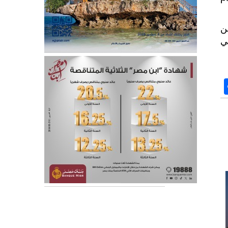
لتأخر عن
ي