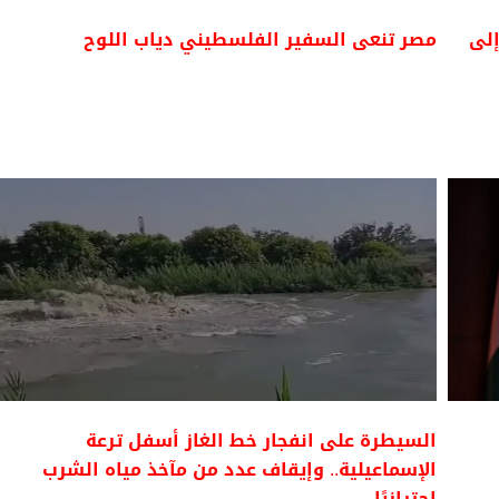
إلى
مصر تنعى السفير الفلسطيني دياب اللوح
السيطرة على انفجار خط الغاز أسفل ترعة
الإسماعيلية.. وإيقاف عدد من مآخذ مياه الشرب
احترازيًا