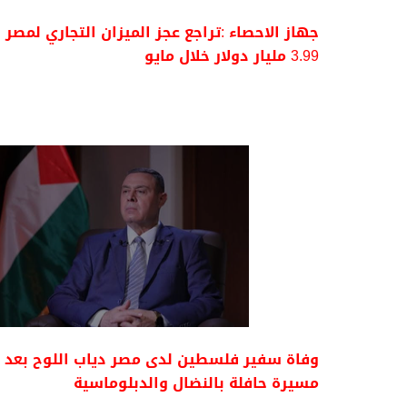
جهاز الاحصاء :تراجع عجز الميزان التجاري لمصر 
3.99 مليار دولار خلال مايو
وفاة سفير فلسطين لدى مصر دياب اللوح بعد
مسيرة حافلة بالنضال والدبلوماسية