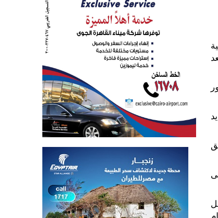
نية
د
ر
يد
ق
ى
ل
م