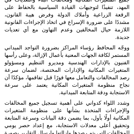
المهد، تنفيذًا لتوجيهات القيادة السياسية بالحفاظ على
الرقعة الزراعية وأملاك الدولة وفرض هيبة القانون،
مشددًا على ضرورة الإسراع في اتخاذ الإجراءات القانونية
اللازمة حيال المخالفين وعدم التهاون مع أي تعديات
جديدة.
ووجّه المحافظ رؤساء المراكز بضرورة التواجد الميداني
المستمر لكافة الجهات المعنية بأعمال الإزالة، وعلى رأسها
الفنيون بالإدارات الهندسية ومديرو التنظيم ومسؤولو
المتغيرات المكانية والإدارات المختصة، لضمان سرعة
رصد المخالفات والتعامل معها فورًا قبل تفاقمها، مؤكدًا أن
نجاح منظومة المتغيرات المكانية يعتمد على سرعة
الاستجابة ودقة المتابعة الميدانية.
وشدد اللواء كدواني على أهمية تسجيل جميع المخالفات
والإجراءات المتخذة بشأنها على منظومة المتغيرات
المكانية أولًا بأول، بما يضمن دقة البيانات وسرعة المتابعة
وتحقيق أعلى معدلات الاستجابة، مع إعداد حصر يومي
للمخالفات التي يتم رصدها وإزالتها وإرسال التقارير بصورة