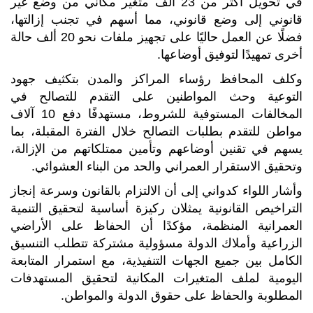
في تحويل أكثر من 23 ألف متغير مكاني من وضع غير
قانوني إلى وضع قانوني، مما أسهم في تجنب إزالتها،
فضلًا عن العمل حاليًا على تجهيز ملفات نحو 20 ألف حالة
أخرى تمهيدًا لتوفيق أوضاعها.
وكلف المحافظ رؤساء المراكز والمدن بتكثيف جهود
التوعية وحث المواطنين على التقدم للتصالح في
المخالفات المستوفية للشروط، مستهدفًا دفع 10 آلاف
مواطن للتقدم بطلبات التصالح خلال الفترة المقبلة، بما
يسهم في تقنين أوضاعهم وتأمين ممتلكاتهم من الإزالة،
وتحقيق الاستقرار العمراني والحد من البناء العشوائي.
وأشار اللواء كدواني إلى أن الالتزام بالقانون وسرعة إنجاز
التراخيص القانونية يمثلان ركيزة أساسية لتحقيق التنمية
العمرانية المنظمة، مؤكدًا أن الحفاظ على الأراضي
الزراعية وأملاك الدولة مسؤولية مشتركة تتطلب التنسيق
الكامل بين جميع الجهات التنفيذية، مع استمرار المتابعة
اليومية لملف المتغيرات المكانية لتحقيق المستهدفات
المطلوبة والحفاظ على حقوق الدولة والمواطن.