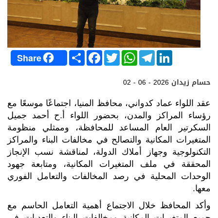
S
F
T
W
T
L
Share
h
a
w
h
e
i
a
c
i
a
l
n
r
e
t
t
e
k
حسام زيدان
02 - 06 - 2026
e
b
t
s
g
e
o
e
A
r
d
o
r
p
a
I
عقد اللواء عماد كدواني، محافظ المنيا، اجتماعًا موسعًا مع
k
p
m
n
رؤساء المراكز والمدن، بحضور اللواء أ.ح أحمد جميل
السكرتير العام المساعد للمحافظة، وممثلي منظومة
المتغيرات المكانية والتصالح في مخالفات البناء والمراكز
التكنولوجية وجهاز أملاك الدولة، لمناقشة نسب الإنجاز
المحققة في ملف المتغيرات المكانية، ومتابعة جهود
الوحدات المحلية في رصد المخالفات والتعامل الفوري
معها.
وأكد المحافظ خلال الاجتماع أهمية التعامل الحاسم مع
جميع المتغيرات المكانية ومخالفات البناء والتعديات في