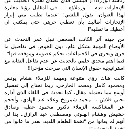
رئاسة الوزراء؟!) البلشي الذي تصدى لفكرة الحديث عن
الإنجازات قدم - وزملاؤه -… في المقابل رؤية مغايرة
لهذا العنوان، يقول البلشي: "عندما تطلب مني إبراز
الإنجازات أطالبك بأن تعطني حريتي حتى يمكنني ان
أعطيك ما تطلبه"!
من جهته آثر الكاتب الصحفي نبيل عمر التحدث عن
الأوضاع المهنية بشكل عام، دون الخوض في تفاصيل ما
جرى ويجرى في الاجتماعات بحكم عضويته وموقعه فيها"..
فيما اهتم مجدي حلمي بالحديث عن عدم تفاعل النقابة مع
استراتيجية حقوق الإنسان التي طرحت مؤخرا!!
كانت هناك رؤي متنوعة ومهمة للزملاء هشام يونس
ومحمود كامل ومحمد الجارحي، ربما تحتاج إلى تفصيل
أوسع مما يحتمله مقال، كما تحدث في اللقاء الذي أداره
يحيي قلاش - محمد شمروخ وعلاء عبد الهادي، وأحجم
عن المشاكسة الزملاء دكتور محمود عطية وصادق
حشيش وهشام الهلوتي ومصطفي عبد الرازق.. بدا لي
أنهم لم يعانوا من "تخمة الطعام اللذيذ، بقدر ما عانوا من
تخمة المتحدثين"!