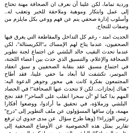
وردية تماما، لكن علينا أن نعرف ان الصحافة مهنة تحتاج
إلى عمل وابتكار وموهبة وملاحقة للخبر وتعقب له..
وأسلوب إدارة صحفي ينم عن فهم ووعي بكل مايلزم من
وصفات للنجاح.
الحديث امتد - رغم كل التداخل والمقاطعة التي يغرق فيها
الصحفيون، عندما يتاح لهم الإمساك بـ"الكريستالة"، لكن
عندما تحدث النقيب خالد البلشي عن اجتماع لجنة تطوير
الصحافة والإعلام، والتنسيق الذي حدث بين أعضاء اللجنة،
في اجتماع مسبق عقد بنقابة الصحفيين و سبق انعقاد
الموتمر، تكشفت لنا أبعاد ما خفي علينا، فقد أطاح
المجتمعون بفكرة كانت هي محور وجوهر الدعوة اليه:
"هناك إنجازات.. لكن لا تتحدث عنها الصحافة"! في الحصاد
المهم بدا كما لو "أن سحرا انقلب على الساحر"! فقد نجح
البلشي وزملاؤه، في تحقيق ما أرادوا، ووضعوا أفكارا
مهمة، وإن ساقها المسؤولون عن ملف التطوير إلى "درج"
رئيس الوزراء!! (وهنا طرح سؤال عن مدى جدوي ان ترفع
تقارير بمثل هذه الخصوصية عن الأوضاع الصحفية إلى