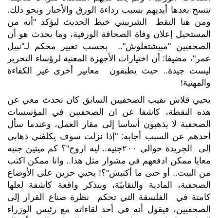
تتسخ بعدها أيديهم بسبب رداءة الورق والأحبار ونحو ذلك.
ومن هنا التقط الشربيني خيط الحديث ليؤكد "أنه من
المستحيل إعلان وفاة الصحافة الورقية، وما يحدث هو أن
الصحفيين "مبيشتغلوش".. بحسب تعبير محكم لـ"نبيل
عمر"، مضيفا: أن اختيارات الأجهزة المعنية لرؤساء التحرير
ليست جيدة.. حيث يطبقون معايير أخرى غير الكفاءة
والمهنية!
يحيي قلاش نقيب الصحفيين السابق كان تحدث معي عن
هذه النقطة، كاشفا عن ان الصحفيين في المؤسسات
الصحفية لا يذهبون أساسا إلى مقار العمل، وعندما سأل
أحدهم عن السبب أجابه: "إذا نزلت سوف يكلفني ذهابي
إلى الجريدة حوالي ٢٠٠جنيه.. ليه اروح"؟ كم ميتين جنيه
معايا ممكن ادفعهم في مشوار مثل هذا.. وانا ممكن اكتب
من البيت.. أو حتى ما أكتبش"؟! يحيي حزين على الأوضاع
الصحفية، المادية والنقابيّة، ويتذكر واقعة كاشفة لعلها
كامنة في الفلسفة التي تحكم نظرة صناع القرار إلى
الصحفيين، فيقول أنه في أحد لقاءاته مع رئيس الوزراء