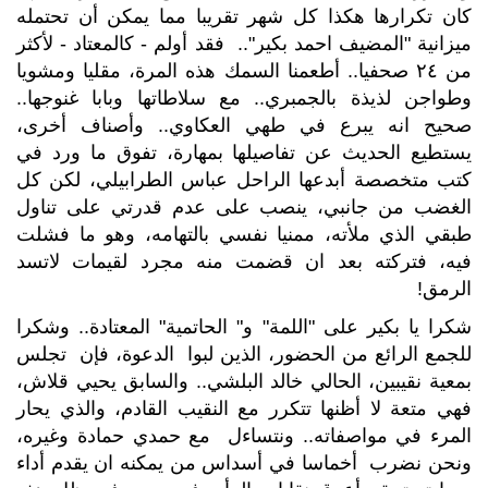
كان تكرارها هكذا كل شهر تقريبا مما يمكن أن تحتمله
ميزانية "المضيف احمد بكير".. فقد أولم - كالمعتاد - لأكثر
من ٢٤ صحفيا.. أطعمنا السمك هذه المرة، مقليا ومشويا
وطواجن لذيذة بالجمبري.. مع سلاطاتها وبابا غنوجها..
صحيح انه يبرع في طهي العكاوي.. وأصناف أخرى،
يستطيع الحديث عن تفاصيلها بمهارة، تفوق ما ورد في
كتب متخصصة أبدعها الراحل عباس الطرابيلي، لكن كل
الغضب من جانبي، ينصب على عدم قدرتي على تناول
طبقي الذي ملأته، ممنيا نفسي بالتهامه، وهو ما فشلت
فيه، فتركته بعد ان قضمت منه مجرد لقيمات لاتسد
الرمق!
شكرا يا بكير على "اللمة" و" الحاتمية" المعتادة.. وشكرا
للجمع الرائع من الحضور، الذين لبوا الدعوة، فإن تجلس
بمعية نقيبين، الحالي خالد البلشي.. والسابق يحيي قلاش،
فهي متعة لا أظنها تتكرر مع النقيب القادم، والذي يحار
المرء في مواصفاته.. ونتساءل مع حمدي حمادة وغيره،
ونحن نضرب أخماسا في أسداس من يمكنه ان يقدم أداء