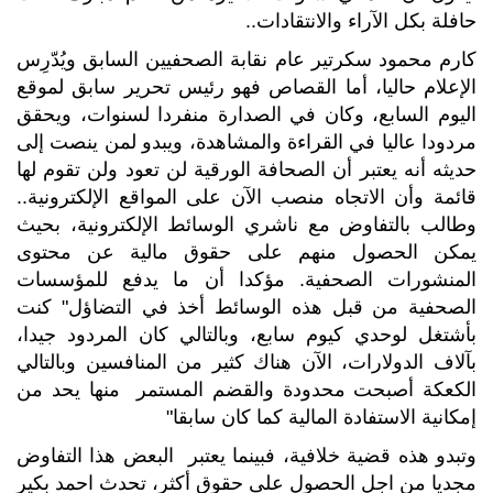
حافلة بكل الآراء والانتقادات..
كارم محمود سكرتير عام نقابة الصحفيين السابق ويُدّرِس
الإعلام حاليا، أما القصاص فهو رئيس تحرير سابق لموقع
اليوم السابع، وكان في الصدارة منفردا لسنوات، ويحقق
مردودا عاليا في القراءة والمشاهدة، ويبدو لمن ينصت إلى
حديثه أنه يعتبر أن الصحافة الورقية لن تعود ولن تقوم لها
قائمة وأن الاتجاه منصب الآن على المواقع الإلكترونية..
وطالب بالتفاوض مع ناشري الوسائط الإلكترونية، بحيث
يمكن الحصول منهم على حقوق مالية عن محتوى
المنشورات الصحفية. مؤكدا أن ما يدفع للمؤسسات
الصحفية من قبل هذه الوسائط أخذ في التضاؤل" كنت
بأشتغل لوحدي كيوم سابع، وبالتالي كان المردود جيدا،
بآلاف الدولارات، الآن هناك كثير من المنافسين وبالتالي
الكعكة أصبحت محدودة والقضم المستمر منها يحد من
إمكانية الاستفادة المالية كما كان سابقا"
وتبدو هذه قضية خلافية، فبينما يعتبر البعض هذا التفاوض
مجديا من اجل الحصول على حقوق أكثر، تحدث احمد بكير