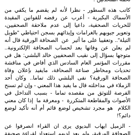
كاتب هذه السطور - نظرا لأنه لم يقضم ما يكفي من
الأسماك البكيرية - أعرب عن رفضه للقوانين المقيدة
للحريات الصحفية، داعيا إلى عدم ملاحقة الصحفيين،
وتعوير جيوبهم بالغرامات وإيذائهم بسجن احتياطي "طويل
التيلة".. وتعقيبا على ما أثير عن الصحافة الورقية قال أنه
لم يعلن عن وفاتها بعد لحساب الصحافة الإلكترونية..
متوجها بسؤال إلى نقيب الصحفيين خالد البلشي: هل في
مقررات المؤتمر العام السادس الذي أفاض في مناقشة
تحديات ومخاطر صناعة الصحافة، مايفيد بإعلان وفاة
الصحافة الورقية؟ نفى البلشي ذلك تماما.. وكان أحد
الزملاء في مداخلته قال ما يفيد هذا المعني - وإن لم تسنح
الفرصة للتوثق من مقصده تماما - بسبب التداخل في
الأصوات والمقاطعة المتكررة - ومعرفة ما إذا كان معني
الكلام هو مجرد تشخيص لوضع قائم أم أنه تأكيد لوضع
دائم؟!
- الزميل ايهاب البديوي يرى ان القراء انصرفوا عن
الصحافة الورقية، ولم يعد لديهم استعداد لقراءة صحيفة