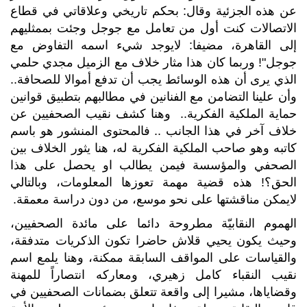
عن هذه الجزئية وقال: بحكم تاريخي وعلاقاتي في قطاع
الاتصالات كنت أول من تعامل مع جوجل وجئت بممثليهم
إلى القاهرة، مضيفا: لايوجد شيء اسمه التفاوض مع
جوجل"! وربما كان هذا مثار خلاف مع الزميل مجدي حلمي
الذي يرى أن هذه الوسائط يجب أن تدفع أموالا للصحافة..
وأن علينا التضامن مع الفنانين في مطالبهم بتطبيق قوانين
حماية الملكية الفكرية.. وهنا كشف نقيب الصحفيين عن
خلاف آخر في هذا الجانب .. فالمحتوى المنشور هو باسم
كاتبه وهو صاحب الملكية الفكرية له، هنا يثور الخلاف بين
الصحفي والمؤسسة فيمن يطالب او يحصل على هذا
الحق؟! هذه قضية مهمة تعوزها المعلومات، وبالتالي
لايمكن مناقشتها على نحو موسع، من دون دراسة معمقة.
الهموم النقابيّة مطروحة دائما على مائدة الصحفيين،
وحيث يكون يحيي قلاش حاضرا تكون الذكريات متدفقة،
والقياسات على المواقف السابقة ممكنة، وهنا يلمع اسم
نقيب النقباء كامل زهيري، ومعاركه انتصاراً للمهنة
وقضاياها، مشيرا إلى واقعة تتعلق بضمانات الصحفيين في