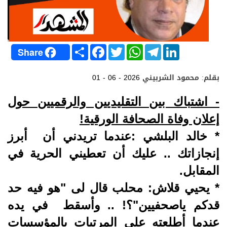
S
F
T
W
T
L
Share
h
a
w
h
e
i
a
c
i
a
l
n
r
e
t
t
e
k
بقلم: محمود الشربيني
01 - 06 - 2026
e
b
t
s
g
e
o
e
A
r
d
o
r
p
a
I
- اشتباك بين التقليديين والرقميين حول
k
p
m
n
إعلان وفاة الصحافة الورقية!
* خالد البلشي :عندما تريدني أن أبرز
إنجازاتك .. عليك أن تعطيني الحرية في
المقابل.
* يحيي قلاش: محلب قال لى "هو فيه حد
قدكم ياصحفيين"؟! .. وأسقط في يده
عندما أطلعته على المرتبات بالمؤسسات