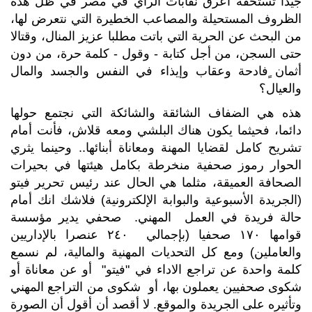
جيدا تستحقه أعرق نقابات الرأي في مصر في ظل هذه
الظروف المستحيلة والمصاعب الخطيرة التي نتعرض لها،
من البحث عن الحرية التي باتت مطلبا عزيز المنال، وقتالا
حتى السجن، من أجل كتابة - وقول - كلمة حرة، من دون
أثمان ٍفادحة وعقاب وإيذاء في النفس والجسد والمال
والعيال؟
هذه هي الضفاف الشائقة والشائكة التي نجتمع حولها
دائما، فحيثما يكون هناك البلشي ومعه قلاش، فأنت أمام
تشريح كامل لقضايا المهنة ومعاناة أبنائها.. وحينما يثري
الحوار رموز صحفية منخرطة بكامل هيئتها في بحيرات
الصحافة العميقة، مثلما هي الحال عند رئيس تحرير فيتو
(الجريدة الأسبوعية والبوابة الإلكترونية) فلاشك انك أمام
حالة فريدة في العمل المهني. صحفي يدير مؤسسة
قوامها ١٧٠ صحفيا (بإجمالي ٢٤٠ عنصرا بالإداريين
والعاملين) ومع كل التحديات المهنية والمالية، لم نسمع
كلمة واحدة عن تراجع الاداء في "فيتو" أو عن معاناة أو
شكوى صحفيين يعملون بها، أو شكوى من التراجع المهني
وتأثيره على الجريدة والموقع. لا أقصد أن أقول أن الصورة