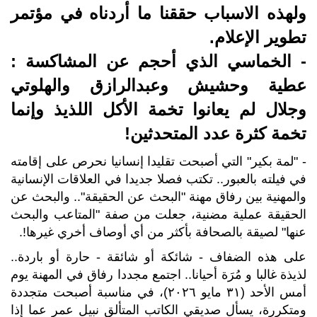
ولهذه الاسباب حققنا ما أردناه في مؤتمر
تطوير الإعلام.
- الخماسي الذي أحجم عن المشاكسة :
عطية وحشيش وعبدالرازق والهلوتي
وجلال لم يعانوا تخمة الأكل اللذيذ وإنما
تخمة كثرة عدد المتحدثين!
- "لمة بكير" التي أصبحت تقليدا إنسانيا نحرص على إقامته
في فيلته بالعبور.. تكتب فصلا جديدا في العلاقات الإنسانية
والمهنية بين رفاق مهنة "البحث عن الحقيقة".. والبحث عن
الحقيقة عملية مضنية، جعلت من صفة "المتاعب والبحث
عنها" لصيقة بالصحافة بأكثر من أي أوصاف أخري غيرها!.
على هذه الضفاف - شائكة أو شائقة - حارة أو باردة..
لذيذة غالبا و مُرَة أحيانا.. اجتمع مجددا رفاق في المهنة يوم
أمس الأحد (٣١ مايو ٢٠٢٦)، في مناسبة أصبحت متجددة
ومتكررة، يسأل صديقي الكاتب المتألق نبيل عمر عما إذا