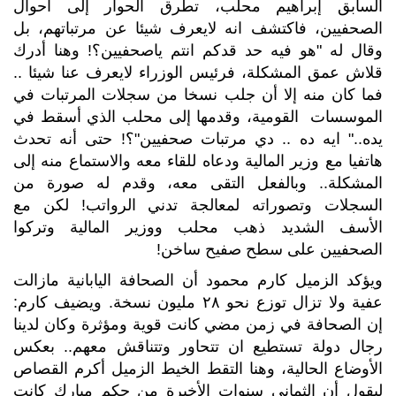
السابق إبراهيم محلب، تطرق الحوار إلى أحوال
الصحفيين، فاكتشف انه لايعرف شيئا عن مرتباتهم، بل
وقال له "هو فيه حد قدكم انتم ياصحفيين؟! وهنا أدرك
قلاش عمق المشكلة، فرئيس الوزراء لايعرف عنا شيئا ..
فما كان منه إلا أن جلب نسخا من سجلات المرتبات في
الموسسات القومية، وقدمها إلى محلب الذي أسقط في
يده.." ايه ده .. دي مرتبات صحفيين"؟! حتى أنه تحدث
هاتفيا مع وزير المالية ودعاه للقاء معه والاستماع منه إلى
المشكلة.. وبالفعل التقى معه، وقدم له صورة من
السجلات وتصوراته لمعالجة تدني الرواتب! لكن مع
الأسف الشديد ذهب محلب ووزير المالية وتركوا
الصحفيين على سطح صفيح ساخن!
ويؤكد الزميل كارم محمود أن الصحافة اليابانية مازالت
عفية ولا تزال توزع نحو ٢٨ مليون نسخة. ويضيف كارم:
إن الصحافة في زمن مضي كانت قوية ومؤثرة وكان لدينا
رجال دولة تستطيع ان تتحاور وتتناقش معهم.. بعكس
الأوضاع الحالية، وهنا التقط الخيط الزميل أكرم القصاص
ليقول أن الثماني سنوات الأخيرة من حكم مبارك كانت