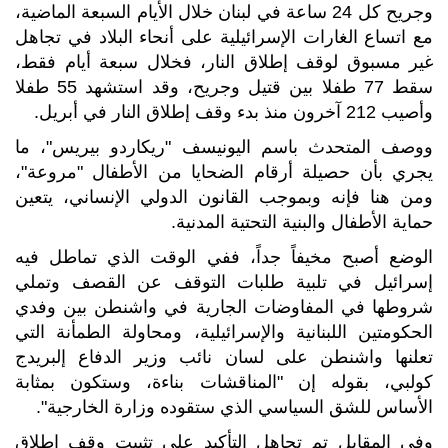
وجريح كل 24 ‌ساعة في لبنان خلال الأيام السبعة الماضية،
مع اتساع الغارات الإسرائيلية على أنحاء البلاد في تجاهل
غير مسبوق لوقف إطلاق النار، فخلال سبعة أيام فقط،
سقط 77 طفلا بين قتيل وجريح، وقد استشهد 55 طفلا
وأصيب 212 آخرون منذ بدء وقف إطلاق النار في أبريل.
ووصف المتحدث باسم اليونيسف "ريكاردو بيريس"، ما
يجري بأن حصيلة أرقام الضحايا من الأطفال "مروعة"،
ومن هنا فإنه وبموجب القانون الدولي الإنساني، ‌يتعين
حماية الأطفال والبنية التحتية المدنية.
الوضع أصبح مخيفاً جداً، ففي الوقت الذي تماطل فيه
إسرائيل في تلبية طلبات التوقف عن القصف وتملي
شروطها في المفاوضات الجارية في واشنطن بين وفدي
الحكومتين اللبنانية والإسرائيلية، ومحاولة الطمأنة التي
تعلنها واشنطن على لسان نائب وزير الدفاع إلبريدج
كولبي، بقوله إن "المناقشات بناءة، وستكون بمثابة
الأساس للشق السياسي الذي ستقوده وزارة الخارجية".
وفي المقابل تم تجاهل التأكيد على تثبيت وقف إطلاق