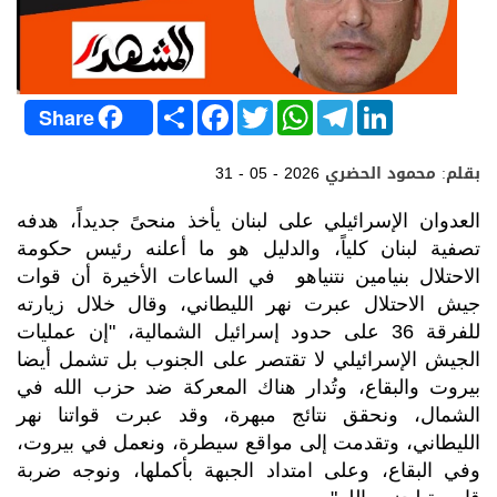
S
F
T
W
T
L
Share
h
a
w
h
e
i
a
c
i
a
l
n
r
e
t
t
e
k
بقلم: محمود الحضري
31 - 05 - 2026
e
b
t
s
g
e
o
e
A
r
d
o
r
p
a
I
العدوان الإسرائيلي على لبنان يأخذ منحىً جديداً، هدفه
k
p
m
n
تصفية لبنان كلياً، والدليل هو ما أعلنه رئيس حكومة
الاحتلال بنيامين نتنياهو في الساعات الأخيرة أن قوات
جيش الاحتلال عبرت نهر الليطاني، وقال خلال زيارته
للفرقة 36 على حدود إسرائيل الشمالية، "إن عمليات
الجيش الإسرائيلي لا تقتصر على الجنوب بل تشمل أيضا
بيروت والبقاع، وتُدار هناك المعركة ضد حزب الله في
الشمال، ونحقق نتائج مبهرة، وقد عبرت قواتنا نهر
الليطاني، وتقدمت إلى مواقع سيطرة، ونعمل في بيروت،
وفي البقاع، وعلى امتداد الجبهة بأكملها، ونوجه ضربة