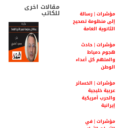
k
p
m
n
مقالات اخرى
للكاتب
مؤشرات | رسالة
إلى منظومة تصحيح
الثانوية العامة
مؤشرات | حادث
هجوم دمياط
والمتهم كل أعداء
الوطن
مؤشرات | الخسائر
عربية خليجية
والحرب أمريكية
إيرانية
مؤشرات | في