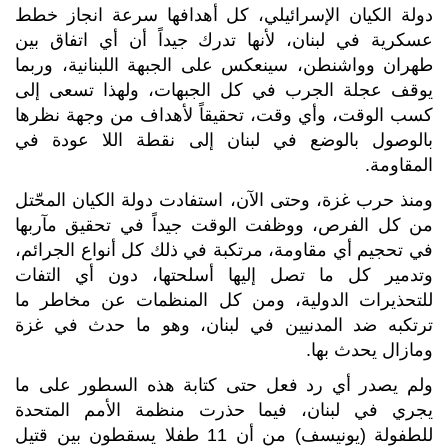
دولة الكيان الإسرائيلي، كل أهدافها سرعة انجاز خطط
عسكرية في لبنان، لأنها تدرك جيداً أن أي اتفاق بين
طهران وواشنطن، سينعكس على الجبهة اللبنانية، وربما
يوقف عجلة الجرب في كل الجبهات، ولهذا تسعى إلى
كسب الوقت، وأي وقت، تحقيقاً لأهداف من وجهة نظرها
بالوصول بالوضع في لبنان إلى نقطة اللا عودة في
المقاومة.
ومنذ حرب غزة، وحتى الآن، استفادت دولة الكيان المحّتل
من كل الفرص، ووظفت الوقت جيداً في تحقيق مآربها
في تحجيم أي مقاومة، مرتكبة في ذلك كل أنواع الجرائم،
وتدمير كل ما تصل إليها أسلحتها، دون أي التفات
للتحذيرات الدولية، ومن كل المنظمات عن مخاطر ما
ترتكبه ضد المدنيين في لبنان، وهو ما حدث في غزة
ومازال يحدث بها.
ولم يصدر أي رد فعل حتى كتابة هذه السطور على ما
يجري في لبنان، فيما حذرت منظمة الأمم المتحدة
للطفولة (يونيسف) من أن 11 طفلا يسقطون بين قتيل