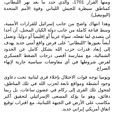
ومنها القرار 1701، والذي حدد ما بعد نهر الليطاني،
كمناطق سيطرة للجيش اللبناني وقوة الأمم المتحدة
(اليونيفيل).
وهذا انتهاك واضح من جانب إسرائيل للقرارات الأممية،
وسط قناعة كاملة من جانب دولة الكيان المحتل، أن أحدا
لن يتصدى لما تفعله، سواء عربياً أو إقليمياً أو دولياَ، وتعمل
أيضاً بعبورها "الليطاني" على فرض واقع أمني جديد يهدف
إلى إبعاد قدرات حزب الله بشكل كامل عن الحدود
الشمالية، مع ممارسة أقصى درجات الضغط العسكري
لفرض شروطها في أي مفاوضات سياسية جارية لإنهاء
الصراع.
ويوميا توجه قوات الاحتلال بإخلاء قرى لبنانية تحت دعاوى
وجود أنشطة ومواقع تابعة لحزب الله في تلك المناطق،
لتتحول تلك القرى إلى ركام في عضون ساعات، بل ربما
دقائق، وهو ما يؤكد المسعى الإسرائيلي لتحقيق أكبر
مكاسب على الأرض في الجبهة اللبنانية، مع اقتراب توقيع
اتفاق أمريكي إيراني جديد.