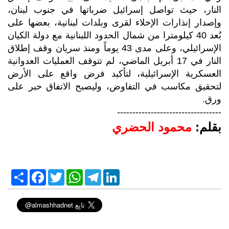
النار، حيث تواصل إسرائيل ضرباتها في جنوب لبنان،
وإصدار إنذارات الإخلاء لقرى وبلدات لبنانية، بعضها على
بُعد 40 كيلومترا من شمال الحدود اللبنانية مع دولة الكيان
الإسرائيلي، وعلى مدى 43 يوماً ومنذ سريان وقف إطلاق
النار في 17 أبريل الماضي، لم تتوقف العمليات العدوانية
العسكرية الإسرائيلية، لتأكيد فرض واقع على الأرض
لتحقيق مكاسب في التفاوض، وليصبح الاتفاق حبر على
ورق.
----------------------------------
بقلم:
محمود الحضري
S
F
T
W
T
L
h
a
w
h
e
i
a
c
i
a
l
n
r
e
t
t
e
k
e
b
t
s
g
e
o
e
A
r
d
o
r
p
a
I