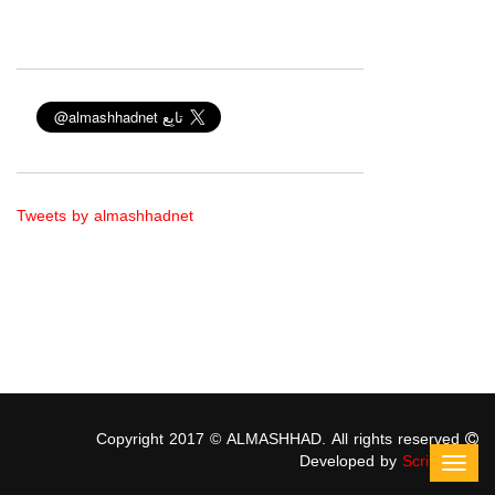
Tweets by almashhadnet
Copyright 2017 © ALMASHHAD. All rights reserved
Developed by
ScriptStars
Toggl
navig