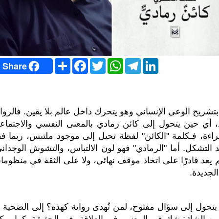
S
F
T
W
T
L
Share
h
a
w
h
e
i
a
c
i
a
l
n
r
e
t
t
e
k
e
b
t
s
g
e
o
e
A
r
d
o
r
p
a
I
شريح الوعي الإنساني وهو يتحرك داخل عالم بلا يقين. فالرواي
k
p
m
n
د، أي حين يتحول إلى كائن رمادي بالمعنى النفسي والاجتماع
قراءة، فـكلمة "الكائن" لفظة تحيل إلى موجود ملتبس، ربما فق
 التشكل. أما "الرمادي" فهو لون الالتباس، والتشوش الوجداني
م يعد قادرًا على اتخاذ موقف نهائي، ولا على الثقة في منظوما
لجديدة.
 يتحول إلى سؤال مفتوح،
لمن تُهدى رواية كهذه؟ إلى الضحية أ