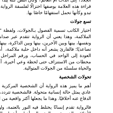
الجلاد؟ إلى الذات أم العالم؟ وكأن النص كله يبد
قراءة هذه العلامة بوصفها اختزالًا لفلسفة الروا
تبدو وكأنها تحمل استفهامًا خاصًا بها.
تسع جولات
اختيار الكاتب تسمية الفصول بـالجولات، ولفظة "ا
الملاكمة، وهذا يعني أن الرواية تتقدم عبر صدا
ونفسها، بينها وبين الآخرين، بينها وبين الذاكرة، بي
تصاعديًا؛ فالقارئ يشعر أنه داخل حلبة ملاكمة، أم
العودة إلى الواحد في الحساب، ورقم المراحل ا
محطات من الاستنزاف حتى لحظة وعي أخيرة، أو سق
والحياة سلسلة من الجولات المتوالية.
تحولات الشخصية
أهم ما يميز هذه الرواية أن الشخصية المركزية
عادي يمثل حالة إنسانية متحولة. فالشخصية تتردد، ت
الدفاع عنه أخلاقيًا. وهذا ما يجعلها أكثر واقعية من
فالرواية تقدم إنسانًا يختلط فيه النور بالعتمة،