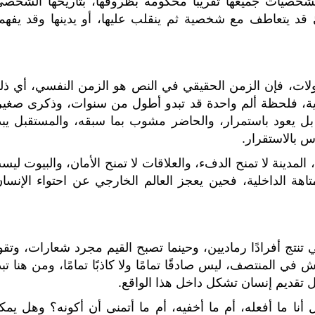
لشخصيات جميعها تقريبًا محكومة بظروفها، بتاريخها الشخصي
ئ قد يتعاطف مع شخصية ثم ينقلب عليها، أو يدينها وقد يفهمه
ات، فإن الزمن الحقيقي في النص هو الزمن النفسي، أي ذل
ة، فلحظة ألم واحدة قد تبدو أطول من سنوات، وذكرى صغير
، بل يعود باستمرار، والحاضر مشوب بما سبقه، والمستقبل يبد
س بالاستقرار.
 المدينة لا تمنح الدفء، والعلاقات لا تمنح الأمان، والبيوت لي
متاهة الداخلية، فحين يعجز العالم الخارجي عن احتواء الإنسان
 تنتج أفرادًا رماديين، وحينما تصبح القيم مجرد شعارات، وتقو
في المنتصف، ليس صادقًا تمامًا ولا كاذبًا تمامًا، ومن هنا تب
ل تقديم إنسان تشكل داخل هذا الواقع.
 أنا ما أفعله، أم ما أخفيه، أم ما أتمنى أن أكونه؟ وهل يمك