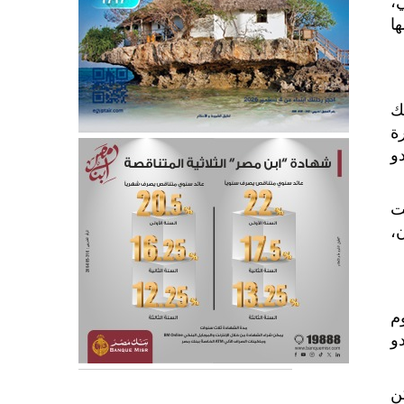
،
ا
ك
ة
و
ست
،
م
دو
ن