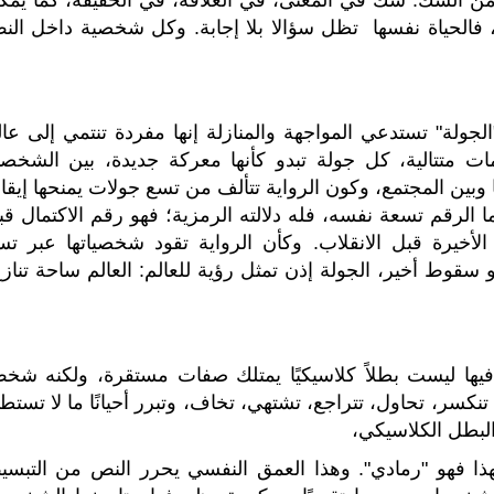
أ من الشك: شك في المعنى، في العلاقة، في الحقيقة، كما يمك
ية، فالحياة نفسها تظل سؤالا بلا إجابة. وكل شخصية داخل الن
لجولة" تستدعي المواجهة والمنازلة إنها مفردة تنتمي إلى عال
مات متتالية، كل جولة تبدو كأنها معركة جديدة، بين الشخصي
نها وبين المجتمع، وكون الرواية تتألف من تسع جولات يمنحها إيقاع
ا الرقم تسعة نفسه، فله دلالته الرمزية؛ فهو رقم الاكتمال قب
لأخيرة قبل الانقلاب. وكأن الرواية تقود شخصياتها عبر تس
وط أخير، الجولة إذن تمثل رؤية للعالم: العالم ساحة تنازع
 فيها ليست بطلاً كلاسيكيًا يمتلك صفات مستقرة، ولكنه شخ
نكسر، تحاول، تتراجع، تشتهي، تخاف، وتبرر أحيانًا ما لا تستط
 البطل الكلاسيكي،
 ولهذا فهو "رمادي". وهذا العمق النفسي يحرر النص من التبسي