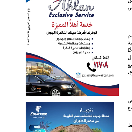
ن
ص
م
ة
ًا
ل
ع
،
ص
يع
ط