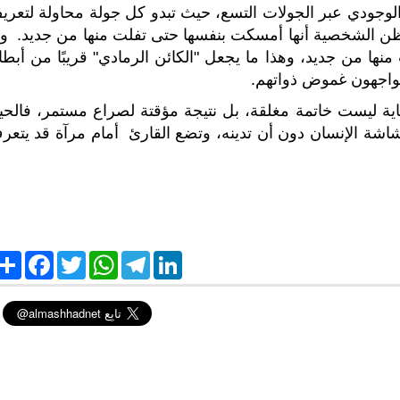
الوجودي عبر الجولات التسع، حيث تبدو كل جولة محاولة لتعري
ظن الشخصية أنها أمسكت بنفسها حتى تفلت منها من جديد. وم
ا من جديد، وهذا ما يجعل "الكائن الرمادي" قريبًا من أبطا
 يواجهون غموض ذواتهم.
هاية ليست خاتمة مغلقة، بل نتيجة مؤقتة لصراع مستمر، فالحيا
شاشة الإنسان دون أن تدينه، وتضع القارئ أمام مرآة قد يتعر
S
F
T
W
T
L
h
a
w
h
e
i
a
c
i
a
l
n
r
e
t
t
e
k
e
b
t
s
g
e
o
e
A
r
d
o
r
p
a
I
k
p
m
n