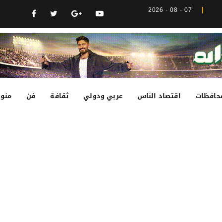
07 - 08 - 2026
حافظات
اقتصاد الناس
عربي ودولي
ثقافة
فن
منوع