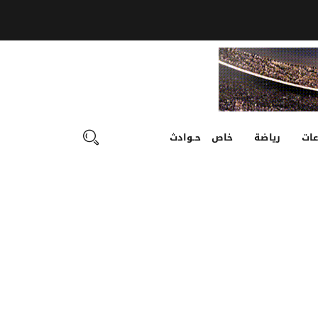
ات
رياضة
خاص
حـوادث