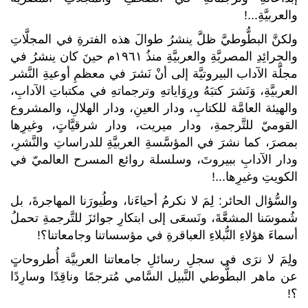
والعربيَّةِ...!
ولكنَّ البطُّوطيَّ ظلَّ ينشرُ طوالَ هذه الفترةِ في المجلَّاتِ
والجرائِدِ المصريَّةِ والعربيَّةِ منذُ ١٩٦١م حينَ كان ينشرُ في
مجلَّة الآداب البيروتيَّة إلى أنْ نَشرَ في معظمِ أوعيةِ النَّشر
العربيَّةِ، وَنَشرَ كتبَهُ ورِوَاياتهِ وترجماتهِ في مكتباتِ الآدابِ،
والهيئة العامَّة للكتابِ، ودار العينِ، ودار الهلالِ، والمشروع
القوميّ للتَّرجمةِ، ودار ميريت، ودار شرقيَّاتٍ، وغيرِها
بمصرَ، كما نشرَ في المؤسَّسةِ العربيَّةِ للدراساتِ والنَّشرِ،
ودار الآدابِ ببيروتَ، وسلسلة روائع المسرح العالميّ في
الكويتِ وغيرِها...!
والسُّؤال الحائر: لِمَ لا نكرمُ أحياءَنا، وطُيورَنا المهاجرةَ، بل
شُموسَنا المشعَّةَ، ونَسعَى إلى ابتكارِ جوائزَ للتَّرجمةِ تحملُ
أسماءَ هؤلاءِ النُّبلاءِ العباقرةِ في مؤسساتنا وجامعاتنا؟!
ولِمَ لا نرَى في سجلِ رسائلِ جامعاتنا العربيَّة أُطروحاتٍ
عن ماهر البطُّوطي النَّبيل السَّامي مُترجمًا وناقِدًا وسارِدًا
؟!