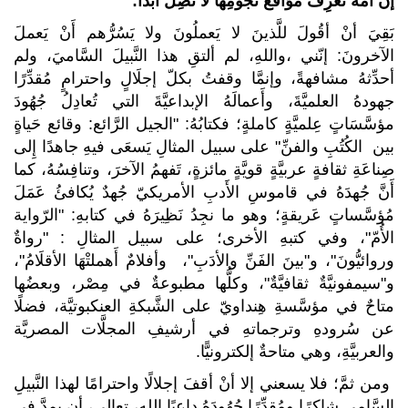
إنَّ أُمَّةً تَعْرِفُ مَوَاقعَ نُجومِها لا تَضِلُّ أبدًا:
بَقِيَ أنْ أقُولَ للَّذينَ لا يَعملُونَ ولا يَسُرُّهم أَنْ يَعملَ
الآخرونَ: إنّني ،واللهِ، لم ألتقِ هذا النَّبيلَ السَّاميَ، ولم
أحدِّثهُ مشافهةً، وإنمَّا وقفتُ بكلّ إجلَالٍ واحترامٍ مُقدِّرًا
جهودهُ العلميَّةَ، وأَعمالَهُ الإبداعيَّةَ التي تُعادِلُ جُهُودَ
مؤسَّسَاتٍ عِلميَّةٍ كاملةٍ؛ فكتابُهُ: "الجيل الرَّائع: وقائع حَياةٍ
بين الكُتُبِ والفنِّ" على سبيل المثالِ يَسعَى فيهِ جاهدًا إِلى
صِناعَةِ ثقافةٍ عربيَّةٍ قويَّةٍ مائزةٍ، تَفهمُ الآخرَ، وتنافِسُهُ، كما
أَنَّ جُهدَهُ في قاموسِ الأَدبِ الأمريكيّ جُهدٌ يُكافئُ عَمَلَ
مُؤسَّساتٍ عَريقةٍ؛ وهو ما نجِدُ نَظِيرَهُ في كتابهِ: "الرّواية
الأُمّ"، وفي كتبهِ الأخرى؛ على سبيل المثالِ : "رواةٌ
وروائيُّونَ"، و"بينَ الفَنِّ والأدَبِ"، وأفلامٌ أَهملتْهَا الأقلَامُ"،
و"سيمفونيَّةٌ ثقافيَّةٌ"، وكلُّها مطبوعةٌ في مِصْر، وبعضُها
متاحٌ في مؤسَّسةِ هِنداويّ على الشَّبكةِ العنكبوتيَّة، فضلًا
عن سُرودهِ وترجماتهِ في أرشيفِ المجلَّات المصريَّة
والعربيَّةِ، وهي متاحةٌ إلكترونيًّا.
ومن ثمَّ؛ فلا يسعني إلا أنْ أقفَ إجلالًا واحترامًا لهذا النَّبيلِ
السَّامِي شاكِرًا ومُقدِّرًا جُهُودَهُ داعيًا الله، تعالى، أن يمدَّ في