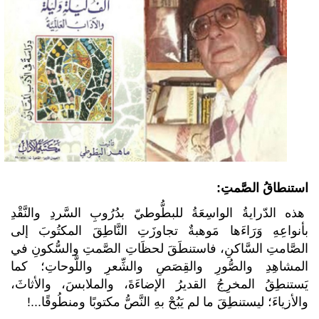
استنطاقُ الصَّمتِ:
هذه الدّرايةُ الواسِعَةُ للبطُّوطيّ بدُرُوبِ السَّردِ والنَّقْدِ
بأنواعِهِ وَرَاءَها مَوهبةٌ تجاوزَتِ النَّاطِقَ المكتُوبَ إلى
الصَّامتِ السَّاكنِ، فاستنطَقَ لحظَاتِ الصَّمتِ والسُّكونِ في
المشاهِدِ والصُّورِ والقِصَصِ والشِّعرِ واللَّوحاتِ؛ كما
يَستنطِقُ المخرِجُ القديرُ الإضاءَةَ، والملابسَ، والأثاثَ،
والأزياءَ؛ ليستنطِقَ ما لم يَبُحْ بهِ النَّصُّ مكتوبًا ومنطُوقًا...!