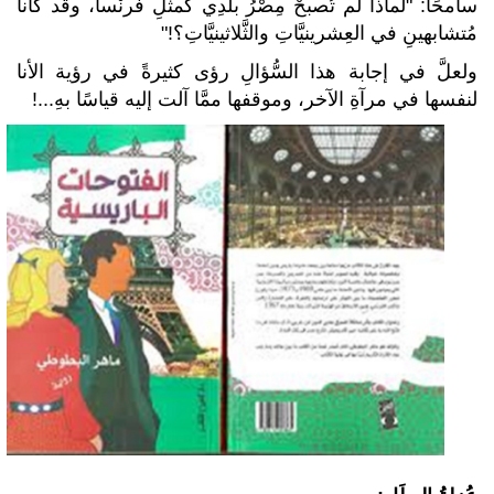
سامحًا: "لماذا لم تُصبحْ مِصْرُ بلَدِي كمثلِ فرنْسا، وقد كانا
مُتشابهينِ في العِشرينيَّاتِ والثَّلاثينيَّاتِ؟!"
ولعلَّ في إجابة هذا السُّؤالِ رؤى كثيرةً في رؤية الأنا
لنفسها في مرآةِ الآخر، وموقفها ممَّا آلت إليه قياسًا بهِ...!