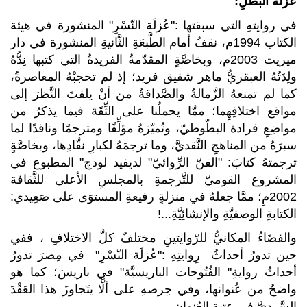
عُزلةُ البطَلِ:
في روايتهِ التي سبقتها :"عُزلَة النّسْرِ" المنشورة في هيئة
الكتاب 1994م، نقفُ أمام الطَّبعَةِ الثَّانيةِ المنشورة في دار
ميريت 2003م، وبخاصَّةٍ المقدّمةُ الفريدةُ التي كتبها نِدُّهُ
ولِدَتُهُ العبقريُّ ماهر شفيق فريد؛ إذ لم تحجبْهُ المعاصرةُ،
كما لم تمنعهُ الزَّمالةُ والصَّداقةُ من أنْ يلفتَ النَّظرَ إلى
مواقع اختلافِهِما؛ ممَّا يحملُنا على الثِّقَة فيما يذكرُ من
مواضِعِ فرادة البطّوطيّ، وتُميّزهُ مؤلِّفًا ومترجمًا وناقدًا لما
سبرَهُ من المناهجِ النَّقديَّ، وما ترجمَهُ لكبارِ نقَّادِها، وبخاصَّةٍ
ترجمتهُ كتابَ: "الفنّ الرِّوائيّ" لديفيد لودچ" المطبوع في
المشروع القوميّ للتَّرجمةِ بالمجلسِ الأعلى للثَّقافة
2002مِ؛ ممَّا جعلهُ في منزلةٍ رفيعةِ المستوَى على صَعِيدي:
الكتابةِ الوصفيَّةِ والإنشائِيَّةِ...!
والفضَاءُ المكانيُّ للرّوايتينِ مختلفٌ كلَّ الاختلافِ ، ففي
حين تدورُ أحداثُ رِوايتِهِ :"عُزلَة النّسْرِ" في مِصرَ تدورُ
أحداثُ روايةِ" الفُتُوحات الباريسيَّة" في باريسَ؛ كما هو
واضحٌ من عُنوانها، وفي حِرصهِ على ألَّا يتَجاوزَ هذا العَقْدَ
السَّرديَّ في عتبةِ العُنوانِ.