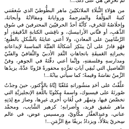
لم تَحرِصْ هيَ على ذلكَ...!
من هؤلاءِ النُّبلَاءِ الملائكيّينَ ماهر البطُّوطيّ الذي شَغفَتني
كتبهُ المؤلَّفةُ والمترجمةُ ورواياتهُ ومقالاتُهُ وأَبحاثهُ،
وإخلَاصُهُ للحَرفِ، كأنَّهُ أحدُ الحرفيّينَ المحترفينَ في سُوق
الذَّهَبِ، أو فنَّاني الأرابيسكِ، و ناقِشي الكتابةِ الدَّقيقةِ، أو
الرَّسَّامِينَ على المعادنِ، ولا أعني عنايتَهُ بالشَّكلِ بالطَّبعِ؛
فهُو قادرٌ على أنْ يبتَكِرَ أشكالَهُ الفنّيَّةَ المناسبةَ لإبداعاتهِ
بخبراتِهِ العَميقَةِ باتجاهاتِ النَّقدِ الأدبيّ والثَّقافيّ والفنّيّ
ومدارسهِ وفلسفتهِ، وإنَّما أعني دقَّتَهُ في الجوهرِ، وفنّ
التَّفاصيلِ التي تُبقِي آياتِ تفرُّدهِ محفورةً قرُونًا عدَّةً، يزيدُها
الزَّمنُ نفاسَةً وقيمةً؛ كما سيأتي بيانُهُ...!
علَّقْتُ على أحَدِ منشُوراتهِ مُلقّبًا إيَّاهُ بالدُّكتور، حينَ وجدْتُ
صُورتَهُ على فيسبوك، واسمهُ مكتُوبًا باللُّغةِ الإنجليزيَّةِ التي
تخصَّصَ فيها، وتمهَّر في لُغَاتٍ أُخرى غيرِها، وصارَ مع لِدَتِهِ
ماهر شَفيق فريد، وأضرابهِ؛ كزهير الشَّايب، ومحمَّد
عناني، وعبدالغفَّار مكَّاويّ، ورمسيس عوض، في عالم
سِحريّ يتلألأُ، ويزدادُ بريقًا معَ الزَّمَنِ...!