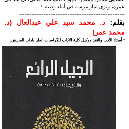
عمرهِ، ويرَى ثمارَ غرسهِ في أبناءِ وطنهِ..!
-------------------------------------------------------------
بقلم:
د. محمد سيد علي عبدالعال (د.
محمد عمر)
* أستاذ الأدب والنقد ووكيل كلية الآداب للدّراسات العليا بآداب العريش.