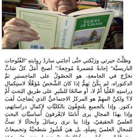
وظلَّتْ حيرتي ورَبْكتي حتَّى أجابَني ساردُ رِوايتهِ "الفُتُوحات
الباريسيَّة" إجابةً مُضمرةً مُوجِعةً:" أصبحَ أَمَلُ كلّ شابٍّ
تخرَّجَ في الجامعةِ، هو الحصُولُ على الماجستيرِ ثمَّ
الدكتوراه. لم يكُنْ يَهمُّ إذا كانَ الشَّخصُ مُؤهَّلًا لاستِكمالِ
دِراستِهِ العُلْيا أَمْ لا، أو صالحًا للسَّيرِ على طريقِ البَحثِ أَمْ
لا؟ ولكنَّ المهِمَّ هو المركزُ الاجتماعيُّ الذي يُصَاحِبُ لَقبَ
دكتور. وإذا بالجميعِ يلتحِقُونَ بالكليَّاتِ لإِكمالِ دراساتِهم،
وإذا بهذَا المجالِ يرى أُناسًا لايَعْرفونَ أساسيَّاتِ البحثِ
العلميّ الحقيقيّ، وإذا بنا نرى رسائلَ وأبحاثًا لا تمتُّ
للمجالِ العلميّ بِصِلَةٍ، بل هيَ قُشُورٌ سَطحيَّةٌ وتجميعاتٌ