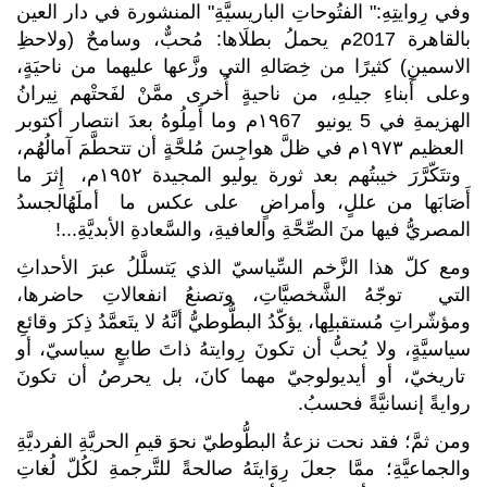
وفي رِوايتِهِ:" الفتُوحاتِ الباريسيَّةِ" المنشورة في دار العين
بالقاهرة 2017م يحملُ بطلَاها: مُحبٌّ، وسامحٌ (ولاحظِ
الاسمينِ) كثيرًا من خِصَالهِ التي وزَّعها عليهما من ناحيَةٍ،
وعلى أَبناءِ جيلهِ، من ناحيةٍ أُخرى ممَّنْ لفَحتْهم نِيرانُ
الهزيمةِ في 5 يونيو ١٩67م وما أَمِلُوهُ بعدَ انتصار أكتوبر
العظيم ١٩٧٣م في ظلَّ هواجِسَ مُلحَّةٍ أن تتحطَّمَ آمالُهُم،
وتتَكّرَّرَ خيبتُهم بعد ثورة يوليو المجيدة ١٩٥٢م، إِثرَ ما
أَصَابَها من عللٍ، وأمراضٍ على عكس ما أملَهُالجسدُ
المصريُّ فيها منَ الصِّحَّةِ والعافيةِ، والسَّعادةِ الأبديَّةِ...!
ومع كلّ هذا الزَّخم السِّياسيّ الذي يَتسلَّلُ عبرَ الأحداثِ
التي توجّهُ الشَّخصيَّاتِ، وتصنعُ انفعالاتِ حاضرها،
ومؤشّراتِ مُستقبلِها، يؤكّدُ البطُّوطيُّ أنَّهُ لا يتَعمَّدُ ذِكرَ وقائعِ
سياسيَّةٍ، ولا يُحبُّ أن تكونَ رِوايتهُ ذاتَ طابعٍ سياسيّ، أو
تاريخيّ، أو أيديولوجيّ مهما كانَ، بل يحرصُ أن تكونَ
روايةً إنسانيَّةً فحسبُ.
ومن ثمَّ؛ فقد نحت نزعةُ البطُّوطيّ نحوَ قيمِ الحريَّةِ الفرديَّةِ
والجماعيَّةِ؛ ممَّا جعلَ رِوَايتَهُ صالحةً للتَّرجمةِ لكُلّ لُغاتِ