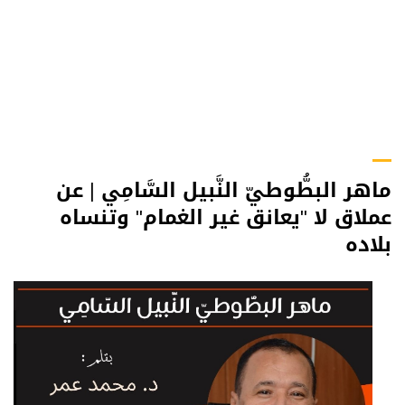
ماهر البطُّوطيّ النَّبيل السَّامِي | عن
عملاق لا "يعانق غير الغمام" وتنساه
بلاده