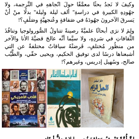
وكيفَ لا نَجدُ بحثًا معمَّقًا حولَ اتّجاههِ في التَّرجمة، ولا
جهُودِهِ الكبيرةِ في دراسةِ" ألف ليلة وليلة" بدلًا منْ أنْ
يَسرقَ الآخرونَ جهُودَهُ في صَفاقةٍ وعُنجهيَّةٍ وصَلَفٍ؟!
ولِمَ لا نرَى أبحاثًا علميَّةً رصينةً تتناولُ الصُّورولوجيا وتنافُذَ
الثَّقافاتِ في سَردِهِ، ولا سيَّما أنَّه عالجَ قضيَّةَ الأنا والآخر
من منظُور مُختلفٍ، فَرضتْهُ سياقاتٌ مختلفةٌ عن التي
أشبعناها درسًا لدى توفيق الحكيم، ويحيى حقّي، والطَّيَّب
صالح، وسُهيل إدريس، وغيرهم؟!