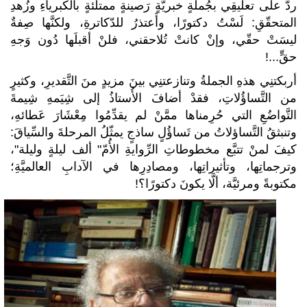
ردَّ على تعليقِي بجُملةٍ خبريَّةٍ رَصينةٍ ممتلئةٍ بالكبرياءِ وزُهدِ
المتحقّقِ: لَسْتُ دكتورًا، وأَعتذرُ للدّكاترةِ، ولكنَّها صِفةٌ
ليسَتْ حقّي، وإنْ كانتْ تُلاحقني، فلنْ أقبلَها دُون وَجهِ
حقٍّ...!
أربكتنِي هذهِ الجملةُ وتنازعتنِي بينَ مزيدٍ منَ التَّقديرِ، وكثيرٍ
من التَّساؤُلاتِ، فقدْ أضافَ الأُستاذُ إلى شِيَمهِ شِيمةَ
التَّواضُعِ التي حُرِمناها ممَّنْ لم يقدِّمُوا مِعْشَارَ عَطائهِ،
وتنبثقُ التَّساؤلاتُ من تَساؤُلٍ ساذجٍ يمثّلُ المرحلةَ والسِّياقَ:
كيفَ لمنْ تتبَّع مخطوطاتِ الرِّوايةِ الأُمّ" ألف ليلةٍ وليلة"،
وترجماتِها، وتأثيراتِها، ومصادِرِها في الآدابِ العالميَّةِ؛
مكتوبةً ومرئيَّة، ألَّا يكونَ دكتورًا؟!