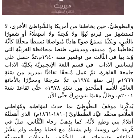
والبطوطيُّ، حين يخاطبنا من أمريكا والشَّواطئ الأخرى، لا
نَستشعِرُ من نَبرتهِ نُبوًّا ولا هُجنةً ولا استِعلَاءً أو شعورًا
بالغُبنِ، ولكنَّنا نَسمَعُ صَوتًا هادئًا مُتواضعًا بَسيطًا محلّقًا كأنَّهُ
يُخاطُبنا منْ مدينتهِ، ومدينتي، طنطا بمحافظة الغربيَّةِ التي
وُلد بها في الثَّالث من نوفمبر سنة ١٩٤٠م،ثمَّ حصل على
ليسانس الآداب في قسم اللغة الإنجليزيَّة بكليَّة الآداب
جامعة القاهرة، ثمَّ عمل مُلحقًا ثقافيًّا بمدريد مِن سَنَةِ
١٩٦٩م إلى سنَةِ ١٩٧٤م، ثمَّ مترجمًا ومحرِّرًا بالأمانةِ
العامَّةِ للأُمم المتَّحدةِ مِن سَنَةِ ١٩٧٨م حتَّى تَقاعدَ سَنةَ
٢٠٠١م، وظلَّ مقيمًا بنيويوركَ حتَّى الآن.
يُذكّرنا موقفُ البطُّوطِيّ بما حدَثَ لموَاطِنهِ ومُوَاطِني
العلَّامَةِ محمَّد عيَّاد الطَّنطاويّ (١٨١٠-١٨٦١م) الذي أهملَتْهُ
أقلامُ بني وَطنِهِ لأنَّهُ، كما يذهبُ رجاء النَّقَّاش، ظلَّ في
غُربتهِ في روسيا، ولم يشتبكْ مع قضايا وطنهِ، ولم ينشُرْ
إبدَاعاتهِ وترجماتهِ في الصُّحُفِ والمجلَّاتِ المصريَّة