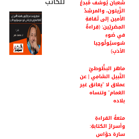
للكاتب
شعبان يُوسُف مُبدِعُ
الزَّيتون، والمرشِدُ
الأَمين إلى ثَقافةِ
المِصْرِيّين: (قِراءَةٌ
في ضَوءِ
سُوسيُولُوچيا
الأدَبِ)
ماهر البطُّوطيّ
النَّبيل السَّامِي | عن
عملاق لا "يعانق غير
الغمام" وتنساه
بلاده
متعةُ القراءةِ
وأسرارُ الكتابةِ:
سارة حوَّاس