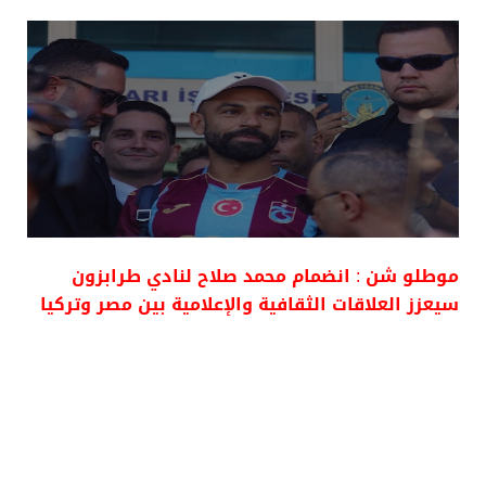
موطلو شن : انضمام محمد صلاح لنادي طرابزون
سيعزز العلاقات الثقافية والإعلامية بين مصر وتركيا