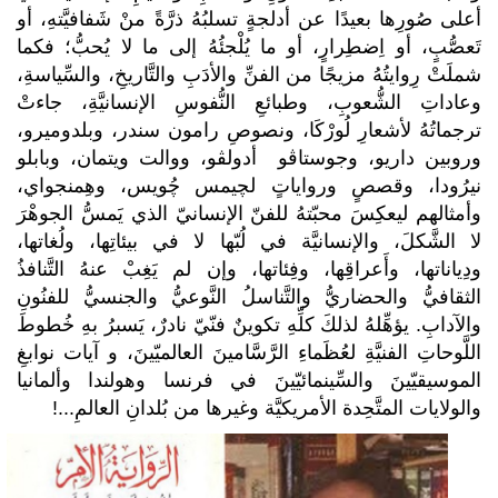
أعلى صُورِها بعيدًا عن أدلجةٍ تسلبُهُ ذرَّةً منْ شَفافيَّتهِ، أو
تَعصُّبٍ، أو اِضطِرارٍ، أو ما يُلْجئُهُ إلى ما لا يُحبُّ؛ فكما
شملَتْ رِوايتُهُ مزيجًا من الفنِّ والأدَبِ والتَّاريخِ، والسِّياسةِ،
وعاداتِ الشُّعوبِ، وطبائعِ النُّفوسِ الإنسانيَّةِ، جاءتْ
ترجماتُهُ لأشعارِ لُورْكَا، ونصوصِ رامون سندر، وبلدوميرو،
وروبين داريو، وجوستاڤو أدولڤو، ووالت ويتمان، وبابلو
نيرُودا، وقصصٍ ورواياتٍ لچيمس چُويس، وهِمنجواي،
وأمثالهم ليعكِسَ محبّتهُ للفنّ الإنسانيّ الذي يَمسُّ الجوهْرَ
لا الشَّكلَ، والإنسانيَّة في لُبّها لا في بيئاتِها، ولُغاتها،
ودِياناتها، وأَعراقِها، وفِئاتها، وإن لم يَغِبْ عنهُ التَّنافذُ
الثقافيُّ والحضاريُّ والتَّناسلُ النَّوعيُّ والجنسيُّ للفنُونِ
والآدابِ. يؤهِّلهُ لذلكَ كلِّهِ تكوينٌ فنّيّ نادرٌ، يَسبرُ بهِ خُطوطَ
اللَّوحاتِ الفنيَّةِ لعُظَماءِ الرَّسَّامينَ العالميّينَ، و آيات نوابغِ
الموسيقيّينَ والسِّينمائيّينَ في فرنسا وهولندا وألمانيا
والولايات المتَّحِدة الأمريكيَّة وغيرها من بُلدانِ العالمِ...!