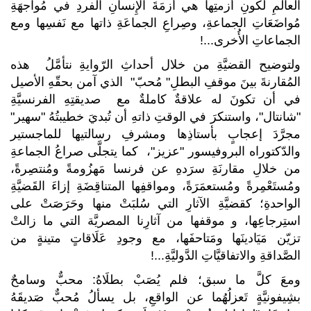
العالمِ لكونِ أزمتِها هي أزمَةَ الإِنسانِ الفردِ في مُواجهَةِ
مُواضَعَاتِ الجماعةِ، وصِراعِ الجماعَةِ ذاتها مع نَفسِها ومع
الجماعاتِ الأُخرى...!
ولتوضيح القضيَّةِ من خلال أحداثِ الرّوايةِ نتأمَّلُ هذه
المُقارنةَ بينَ موقفِ البطلِ" مُحبّ" الذي آمن بحقّهِ الأصيل
في أن تكونَ له علاقةٌ كاملةٌ مع صديقتِهِ الفرنسيَّةِ
"شانتال"، واستنكرَ في الوقتِ ذاتهِ أن تُبديَ خطيبتُهُ "سهير"
مجرَّدَ إعجابٍ بأستاذِها ومشرفِ رسالتيها للماجستير
والدّكتوراه البروفيسور "عزيز"، كما يتجلَّى صراعُ الجماعةِ
من خلالِ مقارنَةِ سرَدهِ عن فرنسا مَهزُومةً ومُنتصِرةً،
ومُستَعْمِرةً ومُستعمَرَةً، ومواقفِها المتناقِضَةِ إزاءَ القَضيَّةِ
الواحدةِ؛ كقضيَّةِ الآثارِ التي سُلبَتْ منها وحَرَصَتْ على
استِرجاعِها، و موقفها من آثارِنا المصريَّة التي ما زالتْ
تزيّن مَيَادينَها ومَتاحفَها، مع وجودِ عَلَاقاتٍ متينةٍ من
الصَّداقةِ والاتفاقيَّاتِ الدَّوليَّةِ...!
ومعَ كلَّ ما سبق؛ فلم يُصَبْ بطلَاهُ: محبٌّ وسامحٌ
بشِيفونيَّةٍ تَعزلُهُما عن الواقعِ، بل يسألُ مُحبٌّ صَديقَهُ