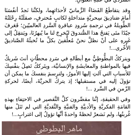
وقد يتقاطَعُ الفَضَاءُ الزَّمانيّ لأحدَاثهِما، ولكنَّنا نَجدُ أنفُسَنَا
أَمامَ صَنادِيقَ سِحريَّةٍ متداخلةٍ لكاتبٍ مُحترفٍ، صقلَتْهُ رِحْلتُهُ
الطَّويلةُ في ترجمةِ سُرودِ عباقرةِ السَّردِ العالميّينَ؛ فَعَرفَ
جيّدًا متَى يَفتحُ هذا الصُّندوقَ ليُخرِجَ لنا ما يُبهرُنَا، ويَنتقِلُ إلى
غَيرهِ على أنْ نظلَّ نحنُ مُعلَّقينَ بكلِّ ما تُخبئُهُ الصَّناديقُ
الأُخْرى...!
ويترككُ البطُّوطِيُّ مع أبطَالهِ في سَردِ محطّاتٍ أنتَ شَريكٌ
فيها بالمواطنةِ والمعايشَةِ والإنسانيَّة، ويتَرككُ تَصِلُ بنفْسِكَ
للأسبابِ التي آلتِ إليها الأمورُ، ولترسمَ بنفسكَ ما يمكن أن
تؤولَ إليه في مستقبلها؛ إذ يتركُ الحريَّةَ، أيضًا، لحركةِ
الزّمنِ في السَّردِ ...!
وفي الحقيقةِ، إنَّنا مقصِّرون كلَّ التَّقصير في الاحتِفاءِ بهذهِ
القامَةِ الفكريَّةِ والأدبيَّةِ والفنيَّةِ والنَّقديَّةِ التي لم تَنَلْ منها
غُربتُها، ولم نَشعرْ لحظةً واحدةً أنَّها تؤولُ إلى اغترابٍ...!