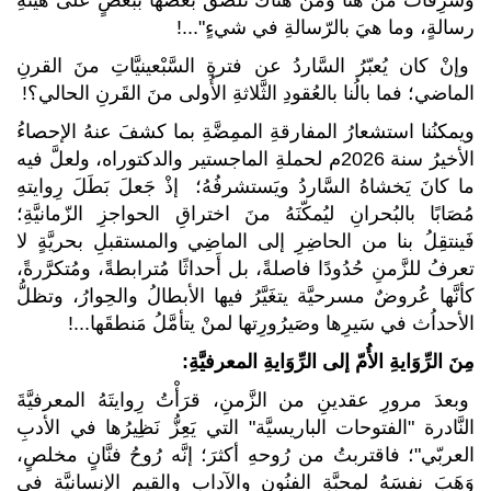
وسَرِقَاتٌ من هُنا ومن هُناك تلصقُ بعضها ببعضٍ على هيئةِ
رسالةٍ، وما هيَ بالرّسالةِ في شيءٍ"...!
وإنْ كان يُعبّرُ السَّاردُ عن فترةِ السَّبْعينيَّاتِ منَ القرنِ
الماضي؛ فما بالُنا بالعُقودِ الثَّلاثةِ الأُولى منَ القَرنِ الحالي؟!
ويمكنُنا استشعارُ المفارقةِ الممِضَّةِ بما كشفَ عنهُ الإحصاءُ
الأخيرُ سنة 2026م لحملةِ الماجستير والدكتوراه، ولعلَّ فيه
ما كانَ يَخشاهُ السَّاردُ ويَستشرفُهُ؛ إذْ جَعلَ بَطَلَ رِوايتهِ
مُصَابًا بالبُحرانِ ليُمكّنَهُ منَ اختراقِ الحواجزِ الزّمانيَّةِ؛
فَينتقِلُ بنا من الحاضِرِ إلى الماضِي والمستقبلِ بحريَّةٍ لا
تعرفُ للزَّمنِ حُدُودًا فاصلةً، بل أَحداثًا مُترابطةً، ومُتكرَّرةً،
كأنَّها عُروضٌ مسرحيَّة يتغَيَّرُ فيها الأبطالُ والحِوارُ، وتظلُّ
الأحداُث في سَيرِها وصَيرُورِتها لمنْ يتأمَّلُ مَنطقَها...!
مِنَ الرِّوَايةِ الأُمّ إلى الرِّوَايةِ المعرفيَّةِ:
وبعدَ مرورِ عقدينِ من الزَّمنِ، قرَأْتُ رِوايتَهُ المعرفيَّةَ
النَّادرة "الفتوحات الباريسيَّة" التي يَعِزُّ نَظِيرُها في الأدبِ
العربّي"؛ فاقتربتُ من رُوحهِ أكثرَ؛ إنَّه رُوحُ فنَّانٍ مخلصٍ،
وَهَبَ نفسَهُ لمحبَّةِ الفنُونِ والآدابِ والقيمِ الإنسانيَّة في