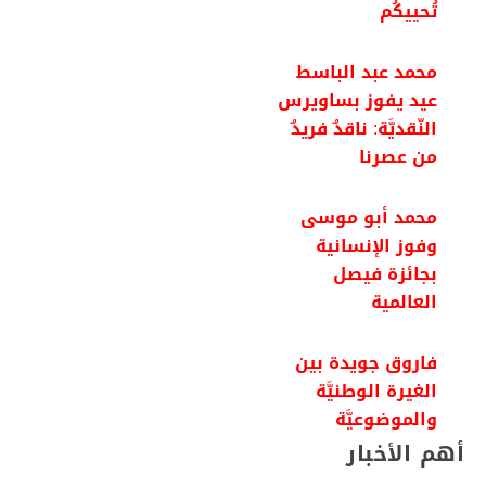
تُحييكُم
محمد عبد الباسط
عيد يفوز بساويرس
النّقديَّة: ناقدٌ فريدٌ
من عصرنا
محمد أبو موسى
وفوز الإنسانية
بجائزة فيصل
العالمية
فاروق جويدة بين
الغيرة الوطنيَّة
والموضوعيَّة
أهم الأخبار