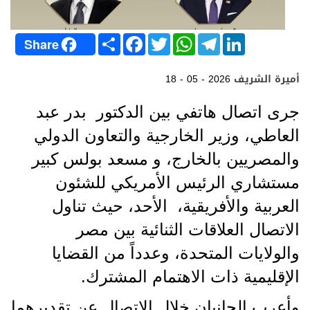
S
F
T
W
T
L
Share
h
a
w
h
e
i
a
c
i
a
l
n
r
e
t
t
e
k
أميرة الشريف
18 - 05 - 2026
e
b
t
s
g
e
o
e
A
r
d
o
r
p
a
I
جرى اتصال هاتفي بين الدكتور بدر عبد
k
p
m
n
العاطي، وزير الخارجية والتعاون الدولي
والمصريين بالخارج، و مسعد بولس كبير
مستشاري الرئيس الأمريكي للشئون
العربية والأفريقية، الأحد، حيث تناول
الاتصال العلاقات الثنائية بين مصر
والولايات المتحدة، وعدداً من القضايا
الإقليمية ذات الاهتمام المشترك.
وأعرب الجانبان خلال الاتصال عن تقديرهما