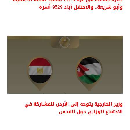
وأبو شريعة.. والاحتلال أباد 9529 أسرة
وزير الخارجية يتوجه إلى الأردن للمشاركة في
الاجتماع الوزاري حول القدس