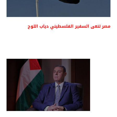
مصر تنعى السفير الفلسطيني دياب اللوح