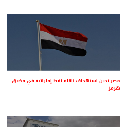
مصر تدين استهداف ناقلة نفط إماراتية في مضيق
هرمز