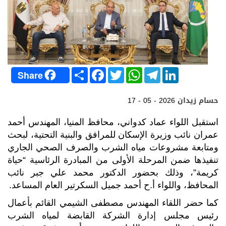
S
F
T
W
T
L
Share
h
a
w
h
e
i
a
c
i
a
l
n
r
e
t
t
e
k
حسام زيدان
17 - 05 - 2026
e
b
t
s
g
e
o
e
A
r
d
o
r
p
a
I
استقبل اللواء عماد كدواني، محافظ المنيا، المهندس أحمد
k
p
m
n
عمران نائب وزيرة الإسكان للمرافق والبنية التحتية، لبحث
ومتابعة مشروعات مياه الشرب والصرف الصحي الجاري
تنفيذها ضمن المرحلة الأولى من المبادرة الرئاسية “حياة
كريمة”، وذلك بحضور الدكتور محمد علي جبر نائب
المحافظ، واللواء أ.ح أحمد جميل السكرتير العام المساعد.
كما حضر اللقاء المهندس مصطفى الشيمي القائم بأعمال
رئيس مجلس إدارة الشركة القابضة لمياه الشرب