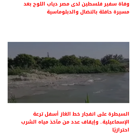
وفاة سفير فلسطين لدى مصر دياب اللوح بعد
مسيرة حافلة بالنضال والدبلوماسية
السيطرة على انفجار خط الغاز أسفل ترعة
الإسماعيلية.. وإيقاف عدد من مآخذ مياه الشرب
احترازيًا