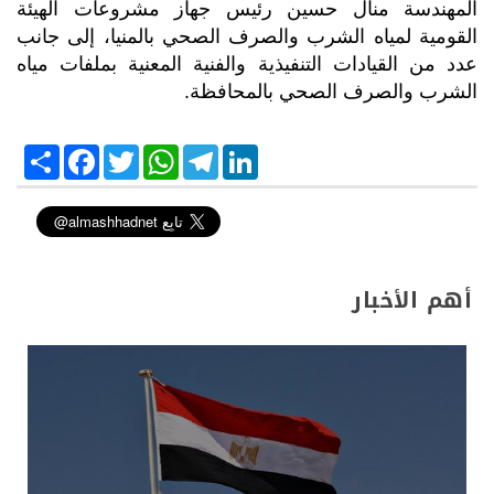
المهندسة منال حسين رئيس جهاز مشروعات الهيئة
القومية لمياه الشرب والصرف الصحي بالمنيا، إلى جانب
عدد من القيادات التنفيذية والفنية المعنية بملفات مياه
الشرب والصرف الصحي بالمحافظة.
S
F
T
W
T
L
h
a
w
h
e
i
a
c
i
a
l
n
r
e
t
t
e
k
e
b
t
s
g
e
o
e
A
r
d
o
r
p
a
I
k
p
m
n
أهم الأخبار