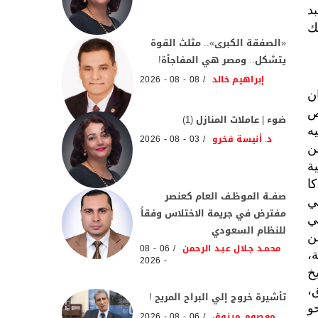
د
ك
«الصفقة الكبرى».. مثلث القوة
يتشكل.. ومصر هي المفاجأة!
إبراهيم خالد
08 - 08 - 2026
ة كان
ص
ضوء | عاملات المنازل (1)
ه
د. أنيسة فخرو
03 - 08 - 2026
ن
ة
كا
صفــة الموظـف العام كعنصر
ي
مفترض في جريمة الاختلاس وفقاً
ج في
للنظام السعودي
ن
محمـد جـلال عبـد الرحمن
06 - 08
،
- 2026
خ
،
تأشيرة خروج إلي البراح المريح !
و
معصوم مرزوق
06 - 08 - 2026