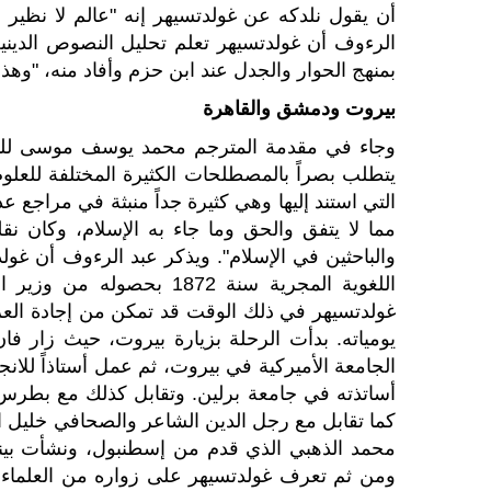
أن يقول نلدكه عن غولدتسيهر إنه "عالم لا نظير ل
الرءوف أن غولدتسيهر تعلم تحليل النصوص الدينية
بمنهج الحوار والجدل عند ابن حزم وأفاد منه، "وه
بيروت ودمشق والقاهرة
يتطلب بصراً بالمصطلحات الكثيرة المختلفة للعلوم
التي استند إليها وهي كثيرة جداً منبثة في مراجع 
مما لا يتفق والحق وما جاء به الإسلام، وكان ن
والباحثين في الإسلام". ويذكر عبد الرءوف أن غول
اللغوية المجرية سنة 1872 
غولدتسيهر في ذلك الوقت قد تمكن من إجادة العرب
الجامعة الأميركية في بيروت، ثم عمل أستاذاً للا
أساتذته في جامعة برلين. وتقابل كذلك مع بطرس ا
كما تقابل مع رجل الدين الشاعر والصحافي خليل 
محمد الذهبي الذي قدم من إسطنبول، ونشأت بينه
ومن ثم تعرف غولدتسيهر على زواره من العلماء ال