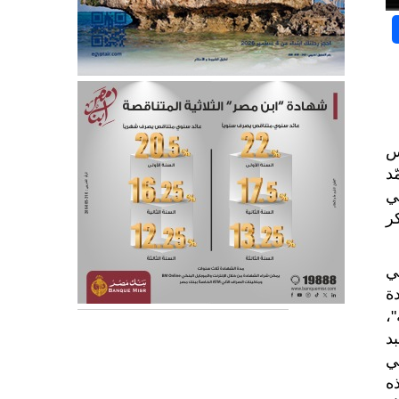
س
ّد
ي
ر
غناس غولدتسيهر، للمرة الأولى في العام 1910 في
ة
،
د
دير العربي
ه