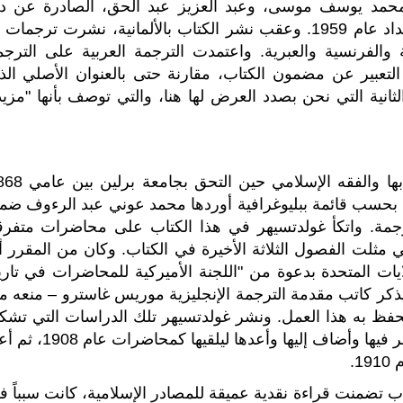
ومحمد يوسف موسى، وعبد العزيز عبد الحق، الصادرة عن دا
"الكتب الحديثة" في مصر، ومكتبة "المثنى" في بغداد عام 1959. وعقب نشر الكتاب بالألمانية، نشرت ترجما
ية والفرنسية والعبرية. واعتمدت الترجمة العربية على الترجم
لتعبير عن مضمون الكتاب، مقارنة حتى بالعنوان الأصلي الذ
نية التي نحن بصدد العرض لها هنا، والتي توصف بأنها "مزيد
بدأ غولدتسيهر دراسته المنتظمة للغة العربية وآدابها والفقه الإسلا
ودراسة عن الإسلام بحسب قائمة ببليوغرافية أوردها محمد عوني عبد الرءوف ض
رجمة. واتكأ غولدتسيهر في هذا الكتاب على محاضرات متفرق
لتي مثلت الفصول الثلاثة الأخيرة في الكتاب. وكان من المقرر أ
ت المتحدة بدعوة من "اللجنة الأميركية للمحاضرات في تاري
ألَّم به كما يذكر كاتب مقدمة الترجمة الإنجليزية موريس غاسترو – منعه 
حفظ به هذا العمل. ونشر غولدتسيهر تلك الدراسات التي تشك
متون تلك المحاضرات في العام 1988 ثم أعاد النظر فيها وأضاف إليها وأعدها ليلقيها ك
1.
اب تضمنت قراءة نقدية عميقة للمصادر الإسلامية، كانت سبباً ف