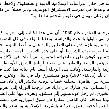
ه في حقل الدراسات الإسلامية الدينية والفلسفية". ولاحظ عب
 ونقدها في مدرسة الاستشراق الهولندية، وتأثر فضلاً عن ذل
ذان ركنان مهمان في تكوين شخصيته العلمية".
وجاء في مقدمة المترجم محمد يوسف موسى للترجمة الصادرة عام 1959، أن نقل هذا الكتاب إلى العربي
 التي تناولها بالبحث والدراسة، وتعقباً للمؤلف في كل النصو
عديدة، ويستلزم قدرة على التعليق والرد على ما أخطأ المؤلف في
قله للعربية بهذه الشروط أو على هذه الأسس، أمنية الدارسي
دتسيهر كوفئ على محاضراته المتميزة التي ألقاها في الأكاديمي
بحصوله من وزير الشؤون الدينية والتعليم على منحة لزيارة الشرق الأوسط. 
ية والفارسية، وكانت هذه الرحلة أسعد أيام حياته كما كتب ف
يومياته. بدأت الرحلة بزيارة بيروت، حيث زار فان دايك (1836- 1907) وهو مستشرق ولد في لبنان وتخر
نجليزية في القاهرة، ليسلمه خطاب توصية فلابشر الذي كان ضم
لبستاني الذي شارك فان دايك في ترجمة التوراة إلى العربية
الخوري. ثم رحل غولدتسيهر إلى دمشق، وتعرف فيها على الشي
ما صداقة. كان الذهبي عطاراً في سوق البوزارية في دمشق
ذين أعجبوا بعمق معرفته بالشريعة الإسلامية وبالشعر والنح