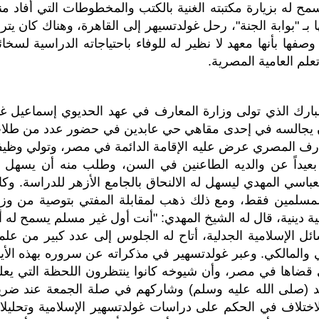
 له بزيارة مكتبته الغنية بالكتب والمخطوطات التي أفاد منه
ـ "بوابة الجنة"، رحل غولدتسيهر إلى القاهرة، وهناك كان يترد
وصفها بأنها معهد لا نظير له للوفاء باحتياجاته الدراسية لسخائ
علم العامية المصرية.
بارك الذي تولى وزارة المعارف في عهد الحديوي إسماعيل غي
ان يجالسه في إحدى مقاهي حي عابدين في حضور عدد من طلا
معارف المصري عرض عليه الإقامة الدائمة في مصر، وتولي وظيف
 بعيداً عن والديه الطاعنين في السن، وطلب منه أن يسهل ل
سي المهدي ليسهل له الالنحاق بالجامع الأزهر للدراسة. وكا
لمسلمين فقط، ومع ذلك ذهب لمقابلة المفتي بتوصية من وزي
ية دينية، قال له الشيخ المهدي: "أنت أول غير مسلم يسمح له أ
ائل الإسلامية الجدلية، أتاح له الجلوس إلى عدد كبير من علما
والمالكي. وعبر غولدتسهير في مذكراته عن سروره بهذه الأيا
تي قضاها في مصر، وأن شيوخه كانوا ينتظرون اللحظة التي يعل
حمد (صلى الله عليه وسلم) وشاركهم في صلة الجمعة عند ضري
ختلاف في الحكم على دراسات غولدتسهير الإسلامية وتحليلات