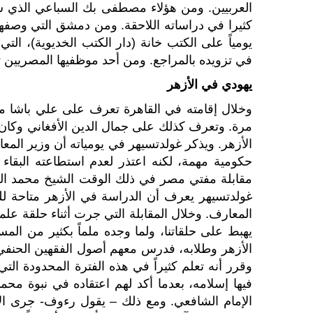
العربيين. ومن هؤلاء مصطفى بك السباعي الذي سمح
كثيرا في دراساته اللاحقة. ومن دمشق التي وصفها ب
يومياً على الكتب خانة (دار الكتب الخديوية)، التي 
في تزويده بالمراجع. ومن أحد موظفيها المصريين ت
يهودي في الأزهر
وخلال إقامته في القاهرة تعرف على علي باشا م
مرة. وتعرف كذلك على جمال الدين الأفغاني وك
الأزهر. ويذكر غولدتسيهر في يومياته أن وزير ال
حكومية مهمة، لكنه اعتذر لعدم استطاعته البقاء
مقابلة مفتي مصر في ذلك الوقت الشيخ محمد العبا
غولدتسيهر يعرف أن الدراسة في الأزهر متاحة ل
المعارف. وخلال المقابلة التي جرت أثناء حلقة علم
يهبط على حلقاتنا، ولما وجده ملماً بكثير من المس
الأزهر وطلابه، فدرس معهم أصول الفقهين الحنفي 
وقرر أنه تعلم كثيراً في هذه الفترة المحدودة ال
فيها إسلامه، بعدما أكد لهم اعتقاده في نبوة م
الإمام الشافعي. ومع ذلك – يقول رءوف- جرى الا