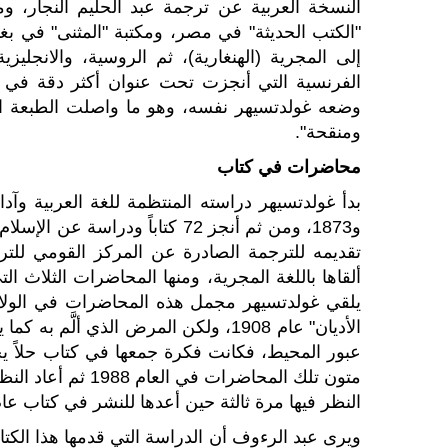
النسخة العربية عن ترجمة عبد الحليم النجار، 
إلى المجرية (الهنغارية)، ثم الروسية، والانجليز
الفرنسية التي أنجزت تحت عنوان أكثر دقة في ا
وضعه غولدتسيهر نفسه، وهو ما واصلت الطبعة الثا
ومنقحة".
محاضرات في كتاب
و1873، ومن ثم أنجز 72 كتاباً 
تقديمه للترجمة الصادرة عن المركز القومي للت
ألقاها باللغة المجرية، ومنها المحاضرات الثلاث ا
يلقي غولدتسيهر مجمل هذه المحاضرات في الولايا
الأديان" عام 1908، ولكن المرض الذي 
عبور المحيط، فكانت فكرة جمعها في كتاب حلاً ي
النظر فيها مرة ثالثة حين أعدها للنشر في كتاب عام 910
ويرى عبد الرءوف أن الدراسة التي قدمها هذا الكت