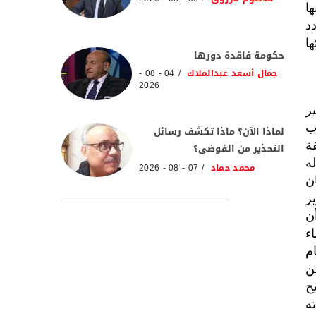
ا
د
ها
حكومة فاقدة دورها
جمال أسعد عبدالملاك
04 - 08 -
2026
ر
ب
لماذا الآن؟ ماذا تكشف رسائل
ة
التحذير من الفوضى؟
ه
محمد حماد
07 - 08 - 2026
ن
ر
ن
ء
م
ن
ح
ه