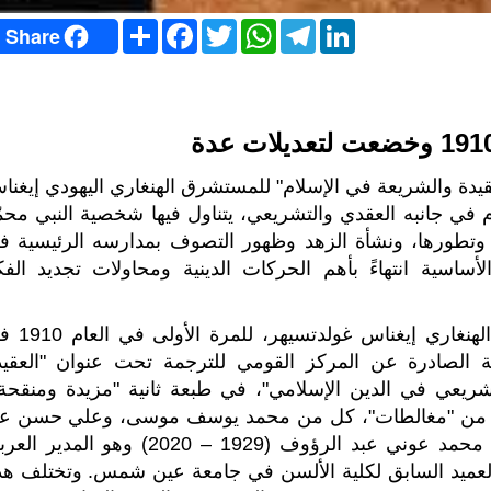
S
F
T
W
T
L
Share
h
a
w
h
e
i
a
c
i
a
l
n
r
e
t
t
e
k
e
b
t
s
g
e
o
e
A
r
d
o
r
p
a
I
k
p
m
n
يدة والشريعة في الإسلام" للمستشرق الهنغاري اليهودي إيغنا
ة متعمقة للإسلام في جانبه العقدي والتشريعي، يتناول فيها شخصية النبي محم
 وتطورها، ونشأة الزهد وظهور التصوف بمدارسه الرئيسية ف
لأساسية انتهاءً بأهم الحركات الدينية ومحاولات تجديد الفك
صدر كتاب "محاضرات في الإسلام" للمستشرق الهنغاري إي
بية الصادرة عن المركز القومي للترجمة تحت عنوان "العقيد
تشريعي في الدين الإسلامي"، في طبعة ثانية "مزيدة ومنقحة"
صلي من "مغالطات"، كل من محمد يوسف موسى، وعلي حسن عب
القادر، وعبد العزيز عبد الحق، وراجعها وقدم لها محمد عوني عبد الرؤوف (1929 – 2020) وهو الم
 والعميد السابق لكلية الألسن في جامعة عين شمس. وتختلف هذ