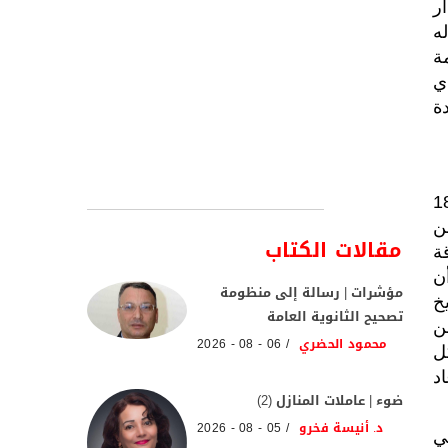
ر
ت له
ة
ي
ة
مي حين التحق بجامعة برلين بين عامي 1868
من
مقالات الكتاب
ة
ن
مؤشرات | رسالة إلى منظومة
خ
تصحيح الثانوية العامة
من
محمود الحضري
06 - 08 - 2026
ل
محاضرات عام 1908، ثم أعاد
ضوء | عاملات المنازل (2)
د. أنيسة فخرو
05 - 08 - 2026
ي