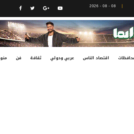
08 - 08 - 2026
حافظات
اقتصاد الناس
عربي ودولي
ثقافة
فن
منوع