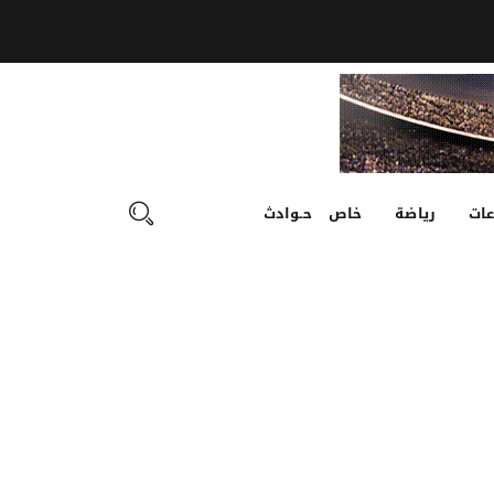
ات
رياضة
خاص
حـوادث