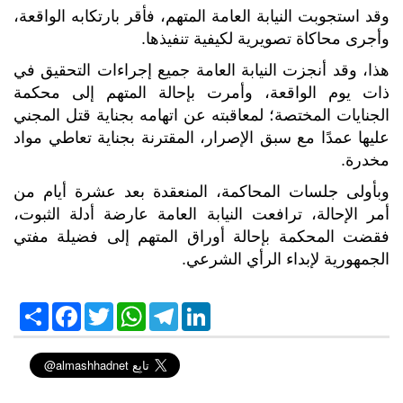
وقد استجوبت النيابة العامة المتهم، فأقر بارتكابه الواقعة،
وأجرى محاكاة تصويرية لكيفية تنفيذها.
هذا، وقد أنجزت النيابة العامة جميع إجراءات التحقيق في
ذات يوم الواقعة، وأمرت بإحالة المتهم إلى محكمة
الجنايات المختصة؛ لمعاقبته عن اتهامه بجناية قتل المجني
عليها عمدًا مع سبق الإصرار، المقترنة بجناية تعاطي مواد
مخدرة.
وبأولى جلسات المحاكمة، المنعقدة بعد عشرة أيام من
أمر الإحالة، ترافعت النيابة العامة عارضة أدلة الثبوت،
فقضت المحكمة بإحالة أوراق المتهم إلى فضيلة مفتي
الجمهورية لإبداء الرأي الشرعي.
S
F
T
W
T
L
h
a
w
h
e
i
a
c
i
a
l
n
r
e
t
t
e
k
e
b
t
s
g
e
o
e
A
r
d
o
r
p
a
I