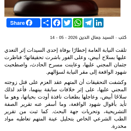
S
F
T
W
T
L
Share
h
a
w
h
e
i
a
c
i
a
l
n
r
e
t
t
e
k
كتب - السيد جمال الدين
14 - 05 - 2026
e
b
t
s
g
e
o
e
A
r
d
o
r
p
a
I
تلقت النيابة العامة إخطارًا بوفاة إحدى السيدات إثر التعدي
k
p
m
n
عليها بسلاح أبيض، وعلى الفور باشرت تحقيقاتها؛ فناظرت
جثمان المجني عليها، وعاينت مسرح الحادث، واصطحبت
شهود الواقعة إلى مقر النيابة لسؤالهم.
وكشفت التحقيقات أن المتهم عقد العزم على قتل زوجته
المجني عليها، على إثر خلافات سابقة بينهما، فأعد لذلك
سلاحًا أبيض، وعاجلها بطعنات نافذة أودت بحياتها، وهو ما
تأيد بأقوال شهود الواقعة، وما أسفر عنه تقرير الصفة
التشريحية، وتحريات جهة البحث. كما ثبت من تقرير
الطب الشرعي الخاص بتحليل عينة المتهم تعاطيه مواد
مخدرة.