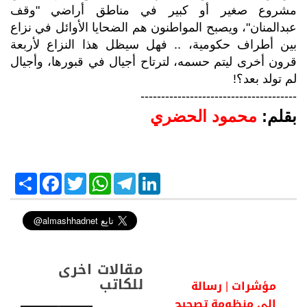
مشروع صغير أو كبير في مناطق أراضي "وقف
عبدالمنان"، ويصبح المواطنون هم الضحايا الأوائل في نزاع
بين أطراف حكومية، .. فهل سيظل هذا النزاع لأربعة
قرون أخرى ليتم حسمه، لترتاح أجيال في قبورها، وأجيال
لم تولد بعد؟!
--------------------------------------
بقلم:
محمود الحضري
S
F
T
W
T
L
h
a
w
h
e
i
a
c
i
a
l
n
r
e
t
t
e
k
e
b
t
s
g
e
o
e
A
r
d
o
r
p
a
I
k
p
m
n
مقالات اخرى
للكاتب
مؤشرات | رسالة
إلى منظومة تصحيح