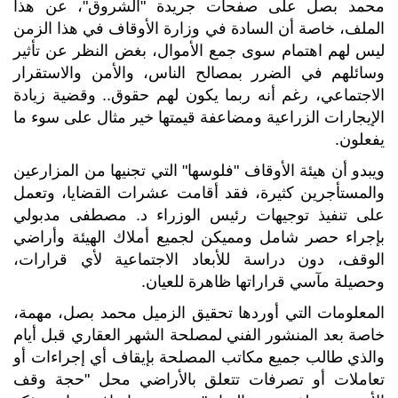
محمد بصل على صفحات جريدة "الشروق"، عن هذا
الملف، خاصة أن السادة في وزارة الأوقاف في هذا الزمن
ليس لهم اهتمام سوى جمع الأموال، بغض النظر عن تأثير
وسائلهم في الضرر بمصالح الناس، والأمن والاستقرار
الاجتماعي، رغم أنه ربما يكون لهم حقوق.. وقضية زيادة
الإيجارات الزراعية ومضاعفة قيمتها خير مثال على سوء ما
يفعلون.
ويبدو أن هيئة الأوقاف "فلوسها" التي تجنيها من المزارعين
والمستأجرين كثيرة، فقد أقامت عشرات القضايا، وتعمل
على تنفيذ توجيهات رئيس الوزراء د. مصطفى مدبولي
بإجراء حصر شامل ومميكن لجميع أملاك الهيئة وأراضي
الوقف، دون دراسة للأبعاد الاجتماعية لأي قرارات،
وحصيلة مآسي قراراتها ظاهرة للعيان.
المعلومات التي أوردها تحقيق الزميل محمد بصل، مهمة،
خاصة بعد المنشور الفني لمصلحة الشهر العقاري قبل أيام
والذي طالب جميع مكاتب المصلحة بإيقاف أي إجراءات أو
تعاملات أو تصرفات تتعلق بالأراضي محل "حجة وقف