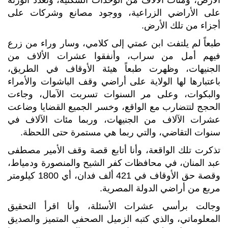
الأرض، ومئات الألاف من الوحدات السكنية، وتعدد الورثة
على الأراضي الزراعية، ووجود مصانع وشركات على
أجزاء من تلك الأرض.
طبعاً لم يلتفت ابن عمتي إلى كلامي، وسار وراء من زرع
فيهم أمل من سراب، وأنفقوا عشرات الألاف من
الجنيهات، وظهرت طبعاً هيئة الأوقاف في الطريق،
باعتبارها لها الولاية على أراضي وقف الباشوات والأمراء
والبكوات، وعلى مر السنوات تسربت الآمال، وجاءت
الحجج لتتضارب مع الواقع، وخسر الجميع القضايا وضاعت
عشرات الآلاف من الجنيهات، وربما مئات الآلاف في
سنوات التقاضي، والتي ربما هي مستمرة حتى اللحظة.
تذكرت تلك الواقعة، وأنا أتابع قصة وقف الأمير مصطفى
عبد المنان، في محافظات كفر الشيح والمنصورة ودمياط،
وقصة حق الأوقاف في 421 ألف فدان، أي 1800 كيلومتر
مربع من أراضي الدولة المصرية.
وجالت برأسي عشرات الأسئلة، وأنا اقرأ التحقيق
المعلوماتي، والذي كتبه الزميل الصحفي المتميز والصديق