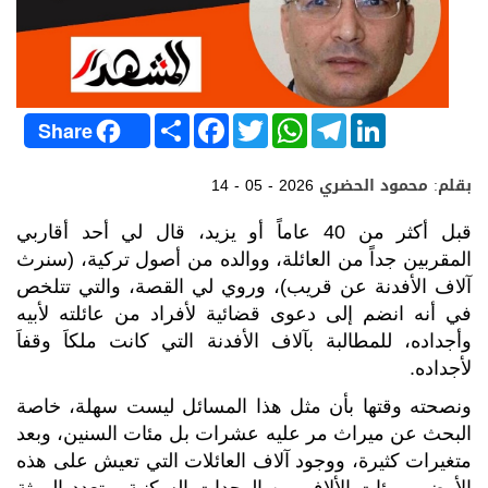
S
F
T
W
T
L
Share
h
a
w
h
e
i
a
c
i
a
l
n
r
e
t
t
e
k
بقلم: محمود الحضري
14 - 05 - 2026
e
b
t
s
g
e
o
e
A
r
d
o
r
p
a
I
قبل أكثر من 40 عاماً أو يزيد، قال لي أحد أقاربي
k
p
m
n
المقربين جداً من العائلة، ووالده من أصول تركية، (سنرث
آلاف الأفدنة عن قريب)، وروي لي القصة، والتي تتلخص
في أنه انضم إلى دعوى قضائية لأفراد من عائلته لأبيه
وأجداده، للمطالبة بآلاف الأفدنة التي كانت ملكاَ وقفاَ
لأجداده.
ونصحته وقتها بأن مثل هذا المسائل ليست سهلة، خاصة
البحث عن ميراث مر عليه عشرات بل مئات السنين، وبعد
متغيرات كثيرة، ووجود آلاف العائلات التي تعيش على هذه