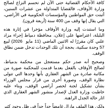
كافة الأحكام القضائية حتى الآن لم تحسم النزاع لصالح
وزارة الأوقاف، فالقضايا المتداولة من عشرات السنين،
أثبتت حق المواطنين والمؤسسات الحكومية في الأراضي،
التي يقال إنها وقف من 400 سنة (أربعة قرون).
وما استندت إليه وزارة الأوقاف مؤخرا في إثارة هذه
البلبلة، اعتراضها على إعلان، محافظة دمياط إجراء مزاد
علني كان مقررًا له الاثنين الماضي (11 مايو 2026) لبيع
57 وحدة سكنية، بحجة أن تلك الوحدات تدخل ضمن نطاق
الوقف.
وصحيح أنه صدر حكم مستعجل من محكمة بدمياط،
لصالح الأوقاف بالفعل بعدما قدمت للمحكمة صورة من
مكاتبة صادرة من الشهر العقاري بأنها وحدها التي تتولى
نظارة الوقف، وصورة أخرى من قرار مجلس الوزراء
بشأن تشكيل لجنة لحصر أراضي الوقف، وبناء عليه
خاطبت وزارة العدل لإصدار منشور الشهر العقاري الذي
اثار حالة الجدل الراهنة.
ولكن هذا الملف مازال غامضاً جداً جداً في ظل وجود كثير