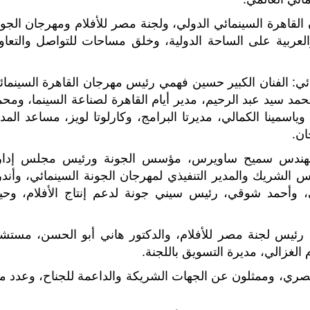
لقاهرة السينمائي الدولي، ولجنة مصر للأفلام ومهرجان الجون
لعربية على الساحة الدولية، وخلق مساحات للتواصل والتعاو
ئي: الفنان الكبير حسين فهمي رئيس مهرجان القاهرة السينمائ
مد سيد عبد الرحيم، مدير أيام القاهرة لصناعة السينما، ومحم
ياسمينا الكمالي، مديرتا البرامج، وكارلوتا لويز، مساعد المد
ان.
لمهندس سميح ساويرس، مؤسس الجونة ورئيس مجلس إدار
الشريك والمدير التنفيذي لمهرجان الجونة السينمائي، وأندر
، وأحمد شوقي، رئيس سيني جونة لدعم إنتاج الأفلام، وحيا
 رئيس لجنة مصر للأفلام، والدكتور هاني أبو الحسن، مستشا
 الغزالي، مديرة التسويق باللجنة.
صري، وممثلون عن الجهات الشريكة والداعمة للجناح، وعدد م