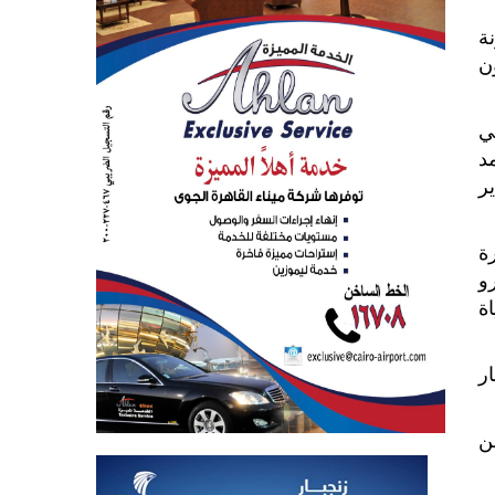
ة
ن
ي
د
ير
ة
و
ة
ر
ن