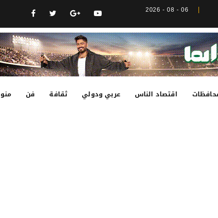
06 - 08 - 2026
حافظات
اقتصاد الناس
عربي ودولي
ثقافة
فن
منوع