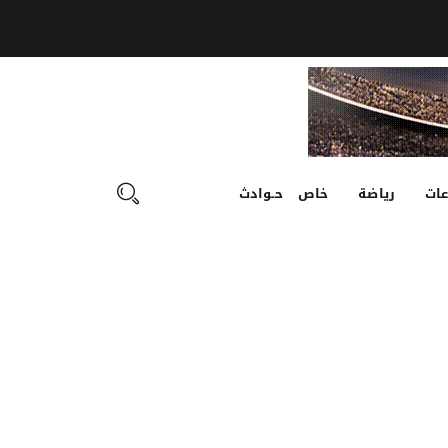
ات
رياضة
خاص
حـوادث