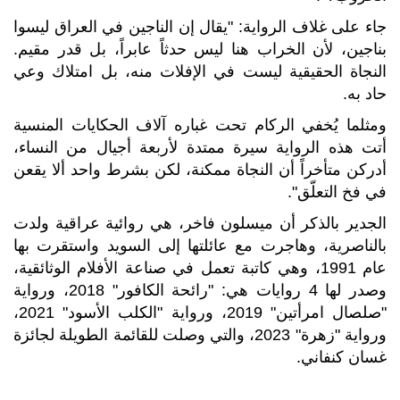
جاء على غلاف الرواية: "يقال إن الناجين في العراق ليسوا
بناجين، لأن الخراب هنا ليس حدثاً عابراً، بل قدر مقيم.
النجاة الحقيقية ليست في الإفلات منه، بل امتلاك وعي
حاد به.
ومثلما يُخفي الركام تحت غباره آلاف الحكايات المنسية
أتت هذه الرواية سيرة ممتدة لأربعة أجيال من النساء،
أدركن متأخراً أن النجاة ممكنة، لكن بشرط واحد ألا يقعن
في فخ التعلّق".
الجدير بالذكر أن ميسلون فاخر، هي روائية عراقية ولدت
بالناصرية، وهاجرت مع عائلتها إلى السويد واستقرت بها
عام 1991، وهي كاتبة تعمل في صناعة الأفلام الوثائقية،
وصدر لها 4 روايات هي: "رائحة الكافور" 2018، ورواية
"صلصال امرأتين" 2019، ورواية "الكلب الأسود" 2021،
ورواية "زهرة" 2023، والتي وصلت للقائمة الطويلة لجائزة
غسان كنفاني.