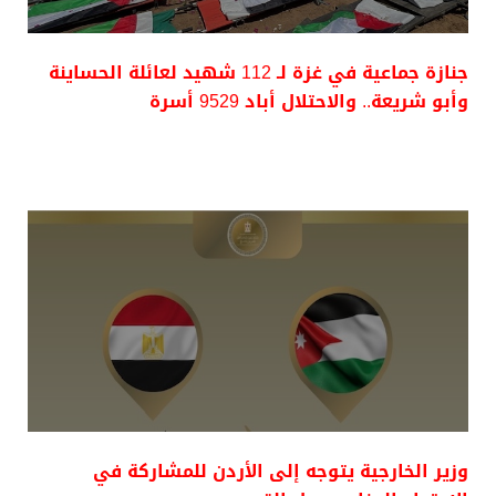
جنازة جماعية في غزة لـ 112 شهيد لعائلة الحساينة
وأبو شريعة.. والاحتلال أباد 9529 أسرة
وزير الخارجية يتوجه إلى الأردن للمشاركة في