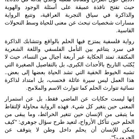
حيث تفتح نافذة عميقة على أسئلة الوجود والهوية
والذاكرة في سياق التجربة العراقية، وتتبع الرواية
مسارات شخصيات تبحث عن معنى للحياة وسط التحولات
القاسية.
رواية فلسفية يمتزج فيها الحلم بالواقع وتتشابك الذاكرة
في سرد يتناغم بين التأمل الفلسفي واللغة الشعرية
المكثفة. تمتد الحكاية عبر أربعة أجيال من النساء، حيث لا
يُكتَب التاريخ بالأحداث الكبرى، بل بالتفاصيل الصغيرة التي
تشبه الخيوط الخفية التي تشد الحياة بعضها إلى بعض..
هذا العمل ليس سيرة عائلة فحسب، بل امتداد لذاكرة
نسائية تتوارث الحلم كما تتوارث الاسم والملامح.
إنها ليست حكايات عن الماضي فقط، بل عن استمرار
المعنى حين يتغير كل شيء. فهذه الرواية محاولة لإلتقاط
ما يتبقى من الإنسان حين تتغير الخرائط، وما يبقى من
الحلم حين تتآكل الأرواح، لتعيد طرح سؤال جوهري: "كيف
يمكن للإنسان أن يحلم داخل وطن لا يتوقف عن
الحروب؟".