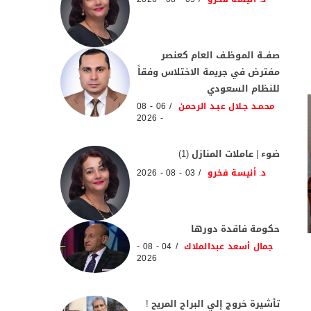
صفــة الموظـف العام كعنصر
مفترض في جريمة الاختلاس وفقاً
للنظام السعودي
محمـد جـلال عبـد الرحمن
06 - 08
- 2026
ضوء | عاملات المنازل (1)
د. أنيسة فخرو
03 - 08 - 2026
حكومة فاقدة دورها
جمال أسعد عبدالملاك
04 - 08 -
2026
تأشيرة خروج إلي البراح المريح !