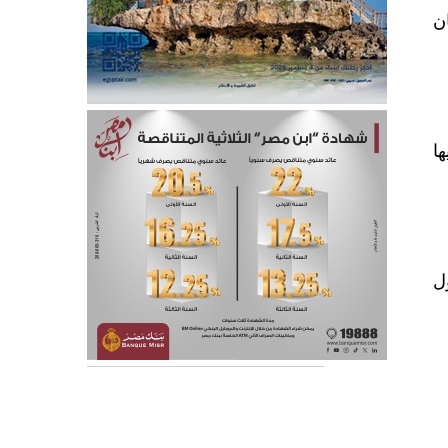
ن
ا
، يقول