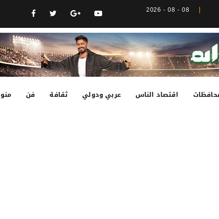
08 - 08 - 2026
حافظات
اقتصاد الناس
عربي ودولي
ثقافة
فن
منوع