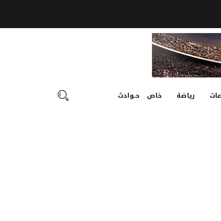
ات
رياضة
خاص
حـوادث