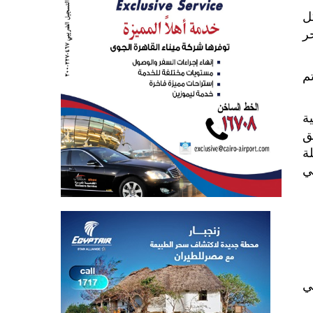
ل
ر
م
ة
ق
ة
ي
ي