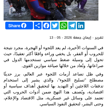
S
F
T
W
T
L
Share
h
a
w
h
e
i
a
c
i
a
l
n
r
e
t
t
e
k
تقرير - إيمان جمعة
13 - 05 - 2026
e
b
t
s
g
e
o
e
A
r
d
o
r
p
a
I
في السنوات الأخيرة، لم يعد اللجوء أو الهجرة، مجرد نتيجة
k
p
m
n
للحروب أو الفقر، بل يخفي وراءه واقعًا أكثر تعقيدًا، حيث
تحول إلى وسيلة ضغط سياسي تستخدمها الدول في
صراعاتها، وتُعاد من خلالها صياغة موازين القوى.
وفي ظل تصاعد أزمات اللجوء عبر العالم، برز حديثًا
مصطلح "تسليح اللجوء"، والذي يشير إلى استخدام
تدفقات اللاجئين أو التهديد بها لتحقيق أهداف سياسية أو
اقتصادية، ويُصنف هذا النهج ضمن أدوات الحروب التي
تعتمد على وسائل غير عسكرية، مثل الاقتصاد والإعلام،
وحتى البشر، لتحقيق النفوذ السياسي.