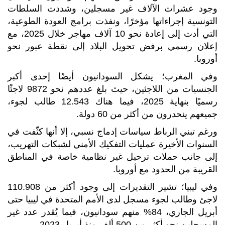
وجود عشرات الآلاف غير مسجلين، وشددت السلطات
التونسية إجراءاتها مؤخرًا، ونفذت برامج العودة الطوعية،
التي أدت إلى إعادة نحو 10 آلاف مهاجر خلال 2025، مع
إعلان رسمي برفض تحويل البلاد إلى نقطة عبور نحو
أوروبا.
وفي المغرب؛ يشكل السودانيون أيضًا إحدى أكبر
الجنسيات من اللاجئين، حيث بلغ عددهم نحو 9872 لاجئًا
رسميًا بنهاية 2025، فيما هناك 12.543 طالب لجوء،
جميعهم ينحدرون من أكثر من 60 دولة.
ورغم تبني الرباط سياسات إدماج نسبي، إلا أنها كثّفت في
السنوات الأخيرة عمليات التفكيك الأمني لشبكات التهريب،
إلى جانب حملات ترحيل غير نظامية خاصة في المناطق
القريبة من الحدود مع أوروبا.
وفي ليبيا؛ تشير التقديرات إلى وجود أكثر من 110.908
لاجئ وطالب لجوء مسجل لدى الأمم المتحدة في ليبيا حتى
أبريل الجاري، 84% منهم سودانيون، فيما يُقدر عدد غير
المسجلين نحو أكثر من 500 ألف منذ أبريل 2023.