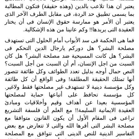
يعتبر ان هذا تلاعب بالدين (وهذه حقيقة) فتكون المطالبة
بما يسمى تطبيق حد الردة، فى مقابل الطرف الآخر الذى
يعتبر أن الأمر هو ممارسة حقوق الإنسان فى أن يختار
العقيدة التى يريدها!! وكم عانينا من هذه الإشكالية.
فما هى الحكمة فى سد الأبواب أمام الحلول التى تستهدف
مصلحة البشر؟ هل دوركم يارجال الدين التحكم فى
البشر؟ هل كانت المسيحية ضد مصلحة البشر؟ هل كان
السبت من اجل الإنسان، أم أن السبت من أجل السبت؟
النص حمال أوجه بدليل تعدد الطوائف وكل طائفة تتصور
أنها تمتلك الحقيقة المطلقة! وفى الواقع أن كل طائفة
وكل مؤسسة دينية لا تستهدف غير مصلحتها فقط ولاغير.
كل مؤسسة تحافظ على أتباعها حماية لمصلحتها
المؤسسية بعيدا عن أهداف وقيم وأخلاقيات ومبادئ
العقيدة الايمانية السليمة!! مع العلم أن فلسفة التشريع
تراعى فى المقام الأول أن يكون القانون متوافقا مع
مصلحة البشر التى أقرها الله والتى لا تتعارض مع بعض
التفاسير الدينية للنص الدينى التى تتوافق مع المصلحة