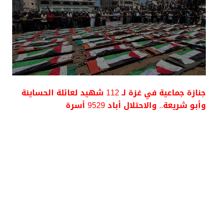
جنازة جماعية في غزة لـ 112 شهيد لعائلة الحساينة
وأبو شريعة.. والاحتلال أباد 9529 أسرة