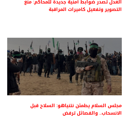
العدل تصدر ضوابط أمنية جديدة للمحاكم: منع
التصوير وتفعيل كاميرات المراقبة
مجلس السلام يطمئن نتنياهو: السلاح قبل
الانسحاب.. والفصائل ترفض