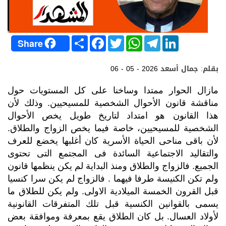
S
F
T
W
T
L
Share
h
a
w
h
e
i
a
c
i
a
l
n
r
e
t
t
e
k
بقلم: جمال أسعد
06 - 05 - 2026
e
b
t
s
g
e
o
e
A
r
d
o
r
p
a
I
مازال الحوار ممتدا وساخنا على كل المستويات حول
k
p
m
n
مناقشة قانون الأحوال الشخصية للمسيحيين. وذلك لأن
هذا القانون هو امتداد لتاريخ طويل يخص الأحوال
الشخصية للمسيحيين، خاصة فيما يخص الزواج والطلاق.
لأن باقى مناحى الحياة الأسرية كان أغلبها يخضع للعرف
والتقاليد الاجتماعية السائدة فى المجتمع التى تحتوى
الجميع. فالزواج والطلاق ومنذ البداية لم يكن ينظمها قانون
ولم تكن الكنيسة طرفا فيهما . فالزواج لم يكن سرا كنسيا
قبل القرون الخمسة الميلادية الاولى. ولم يكن للطلاق ما
يسمى بالقوانين الكنسية قبل تلك المتفرقات القانونية
لأولاد العسال. بل كان الطلاق يقع بمعرفة وموافقة بعض