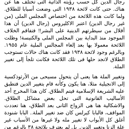
رجال الدين كل حسب رؤيته الذاتية التى تختلف هنا عن
هناك. حتى كانت لائحة ١٩٣٨ التى وضعت أسبابا للطلاق.
ولما كانت هذه اللائحة من اختصاص المجلس الملى (من
غير رجال الدين) اعتبر الاكليروس (رجال الدين) أن هذا
أقلال من سيطرتهم الدينية على البشر!! فتفاقم
الخلاف
الموجود منذ البداية بين المجلس الملى والكنيسة! وظلت
اللائحة معمولا بها بعد إلغاء المجالس الملية عام ١٩٥٥.
وبالرغم وجود لائحة ١٩٣٨ فقد كانت هناك حالات تستوجب
الطلاق لاتجد حلها فى تلك اللائحة فكانت تلجأ إلى تغيير
الملة.
وتغيير الملة هنا يعنى أن يتحول مسيحى من الأرثوذكسية
إلى الانجيلية مثلا، هنا يكون وكأنه قام بتغيير الدين فتطبق
عليه الشريعة الإسلامية فيتم الطلاق. كان هذا المخرج أحد
الأساليب القانونية التى تحل بعض مشاكل الطلاق.
والاشكالية هنا هى الزواج الثانى بعد الطلاق، هنا تعددت
المواقف، فالبابا كيرلس كان ضد تغيير الملة.. البابا شنودة
أغلق كل الأبواب لا تغيير مله ولا غيرها من الأسباب غير
علة الزنا وتغيير الدين. بل لم يعترف بلائحة ٣٨ بالرغم من