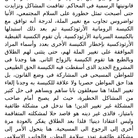
قانونيتها الرسمية فى المحاكم. تفاقمت المشاكل وتزايدت
حتى أصبحت تمثل خطورة على السلام المجتمعي، الأنبا
تواضروس تجاوب مع تغيير الملة، لدرجة أنه توافق مع
الكنيسة الرومانية الأرثوذكسية ثم بعد ذلك استبدلها
بالكنيسة السريانية الأرثوذكسية. بأن تقوم الكنسية القبطية
الأرثوذكسية بإخطار الكنيسة الأخرى بعدد وأسماء المراد
الموافقة على تغيير الملة لهم، حتى يتثنى لهم الطلاق
وبالطبع هنا تقوم الكنيسة بالزواج الثانى. هنا وجدنا فى
المشروع الجديد الذى أسقطت فيه الكنيسة الحق الطبيعى
للمواطن المسيحى فى المشاركة فى وضع القانون، بل
هذا حق المواطن حصريا ولا علاقة للكنيسة به وجدنا إلغاء
تغيير الملة! هنا سيغلقون بابا ساهم ويساهم فى حل كثير
من المشاكل الخطيرة، حيث لم يصبح أمام صاحب
المشكلة غير تغيير الدين! هنا ندخل فى مشكلة طائفية
بامتياز، فالذى غير دينه هو قاصد حلا لمشكلته المتفاقمة
وليس اعتقادا دينيا! فلذا بعد الطلاق يفكر بالعودة مرة
أخرى إلى الرجوع الى المسيحية. هنا يتحول الأمر إلى
مشكلة طائفية تهدد سلامة الوطن، فالجانب الاسلامى