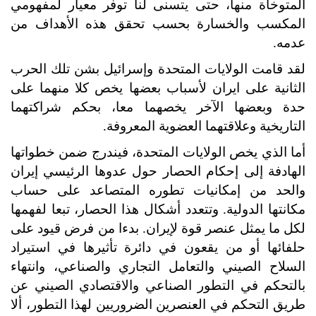
المتوخاة منها، حتى يتسنى لنا توفر معيار لمفهومي
المكسب والخسارة بحسب تحقق هذه الأهداف من
عدمه.
لقد قامت الولايات المتحدة وإسرائيل بشن تلك الحرب
الثانية على ايران لأسباب بعضها يخص كلا منهما على
حدة وبعضها الآخر يخصهما معا، بحكم شراكتهما
التاريخية وعلاقتهما العضوية المعروفة.
أما الذي يخص الولايات المتحدة، فيندرج ضمن خطواتها
الهادفة إلى إحكام الحصار حول عدوها الرئيسي إيران
والحد من إمكانيات تطوره المتصاعد على حساب
مكانتها الدولية. وتتعدد أشكال هذا الحصار، تبعا لفهمها
لكل ما يمثل عنصر قوة لإيران. بدءا من فرض قيود على
حلفائها أو من يقعون في دائرة تأثيرها في استيراد
السلاح الصيني والتعامل التجاري والصناعي، وانتهاء
بالتحكم في التطور الصناعي والاقتصادي الصيني عن
طريق التحكم في العنصرين الضروريين لهذا التطور، ألا