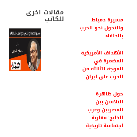
o
r
p
a
I
k
p
m
n
مقالات اخرى
للكاتب
مسيرة دمياط
والتحول نحو الحرب
بالحلفاء
الأهداف الأمريكية
المضمرة في
الموجة الثالثة من
الحرب على ايران
حول ظاهرة
التلاسن بين
المصريين وعرب
الخليج: مقاربة
اجتماعية تاريخية