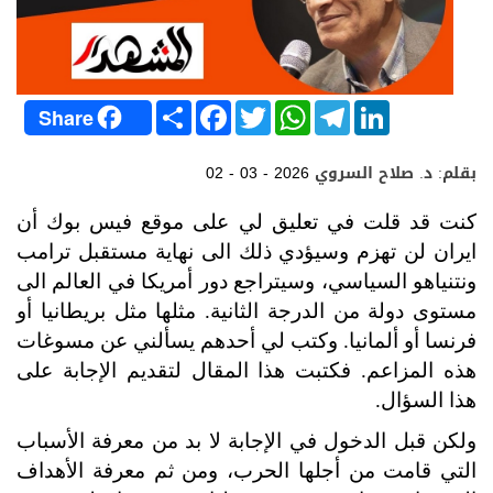
S
F
T
W
T
L
Share
h
a
w
h
e
i
a
c
i
a
l
n
r
e
t
t
e
k
بقلم: د. صلاح السروي
02 - 03 - 2026
e
b
t
s
g
e
o
e
A
r
d
o
r
p
a
I
كنت قد قلت في تعليق لي على موقع فيس بوك أن
k
p
m
n
ايران لن تهزم وسيؤدي ذلك الى نهاية مستقبل ترامب
ونتنياهو السياسي، وسيتراجع دور أمريكا في العالم الى
مستوى دولة من الدرجة الثانية. مثلها مثل بريطانيا أو
فرنسا أو ألمانيا. وكتب لي أحدهم يسألني عن مسوغات
هذه المزاعم. فكتبت هذا المقال لتقديم الإجابة على
هذا السؤال.
ولكن قبل الدخول في الإجابة لا بد من معرفة الأسباب
التي قامت من أجلها الحرب، ومن ثم معرفة الأهداف