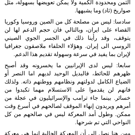
الثمن ومحدودة الكمية ولا يمكن تعويضها بسهولة، مثل
صواريخ (ثاد) وما يشبهها.
سادسا: ليس من مصلحة كل من الصين وروسيا وكوريا
القضاء على ايران، وبالتالي فان حجم الدعم لها لن
يتوقف، وقد رأينا ذلك في الجسر الجوي الصيني
الروسي الى إيران. وهؤلاء الحلفاء ملاصقون جغرافيا
لإيران بما يفيد في سرعة وسهولة تقديم هذا الدعم.
سابعا: ليس لدى الإيرانيين ما يخسرونه وقد أصبح
ظهرهم للحائط، فالبديل الوحيد لديهم اما النصر أو
الضياع الكامل لدولتهم ونظامهم ووطنهم ذاته. ولذلك
فانهم لن يقدموا على الاستسلام مهما تكبدوا من
خسائر. بينما جاء ترامب والإسرائيليون في عجلة من
أمرهم ويريدون إنهاء الموقف لصالحهم في أسرع وقت
ممكن. وطول أمد المعركة ليس في صالحهم من كل
النواحي التي تم شرحها.
ومن هنا نصل الى أن المعركة الحالية إنما هي معركة