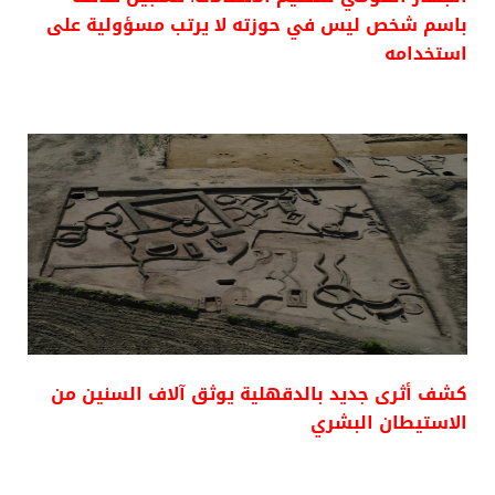
باسم شخص ليس في حوزته لا يرتب مسؤولية على
استخدامه
كشف أثرى جديد بالدقهلية يوثق آلاف السنين من
الاستيطان البشري