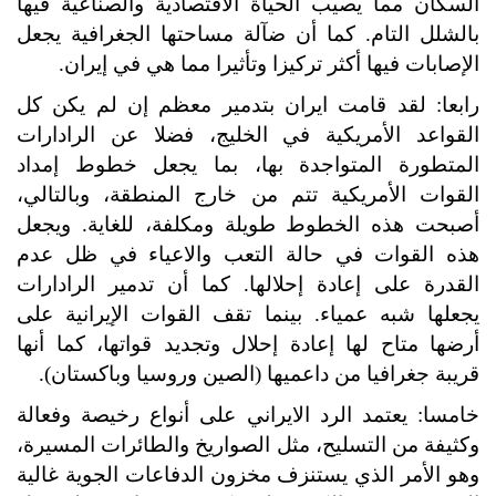
السكان مما يصيب الحياة الاقتصادية والصناعية فيها
بالشلل التام. كما أن ضآلة مساحتها الجغرافية يجعل
الإصابات فيها أكثر تركيزا وتأثيرا مما هي في إيران.
رابعا: لقد قامت ايران بتدمير معظم إن لم يكن كل
القواعد الأمريكية في الخليج، فضلا عن الرادارات
المتطورة المتواجدة بها، بما يجعل خطوط إمداد
القوات الأمريكية تتم من خارج المنطقة، وبالتالي،
أصبحت هذه الخطوط طويلة ومكلفة، للغاية. ويجعل
هذه القوات في حالة التعب والاعياء في ظل عدم
القدرة على إعادة إحلالها. كما أن تدمير الرادارات
يجعلها شبه عمياء. بينما تقف القوات الإيرانية على
أرضها متاح لها إعادة إحلال وتجديد قواتها، كما أنها
قريبة جغرافيا من داعميها (الصين وروسيا وباكستان).
خامسا: يعتمد الرد الايراني على أنواع رخيصة وفعالة
وكثيفة من التسليح، مثل الصواريخ والطائرات المسيرة،
وهو الأمر الذي يستنزف مخزون الدفاعات الجوية غالية