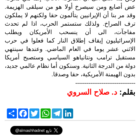
عض أصابع ومن سيصرخ أولا هو من سيلقى الهزيمة.
وقد مر بنا أن الإيرانيين يتألمون حقا ولكنهم لا يملكون
ترف الصراخ. ولذلك ستستمر الحرب، اذا لم تحدث
مفاجآت، الى أن ينسحب الأمريكان ويطلب
الإسرائيليون إيقاف إطلاق النار كما فعلوا في حرب
الاثني عشر يوما في العام الماضي. وعندها سينتهي
مستقبل ترامب ونتانياهو السياسي وستصبح أمريكا
دولة من الدرجة الثانية. وسنكون أما نظام عالمي جديد،
بدون الهيمنة الأمريكية، حقا وصدقا.
--------------------------------
بقلم:
د. صلاح السروي
S
F
T
W
T
L
h
a
w
h
e
i
a
c
i
a
l
n
r
e
t
t
e
k
e
b
t
s
g
e
o
e
A
r
d