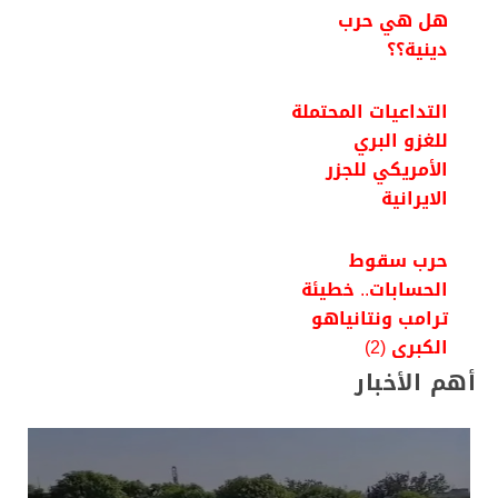
هل هي حرب
دينية؟؟
التداعيات المحتملة
للغزو البري
الأمريكي للجزر
الايرانية
حرب سقوط
الحسابات.. خطيئة
ترامب ونتانياهو
الكبرى (2)
أهم الأخبار