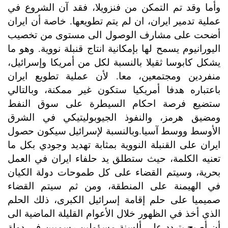
وأما وقد تم التمكن من فنزويلا، فقد آن الشروع في
عملية تدمير ايران، ان لم يتم تطويعها. خاصة أن ايران
أضحت على مشارف الوصول الى مستوى من تخصيب
اليورانيوم يسمح لها بإمكانية انتاج قنبلة نووية. وهو ما
يشكل كابوسا ثقيلا بالنسبة لكل من أمريكا وإسرائيل،
منفردين ومجتمعين، معا. لأن عملية تطويع ايران
باعتباره هدفا أمريكيا ستكون غير ممكنة، وبالتالي
ستضيع فرصة احكام السيطرة على سوق النفط
ومضيق هرمز، والنفوذ الجيوبوليتيكي في الشرق
الأوسط ووسط آسيا.وبالنسبة لإسرائيل سيكون حصول
ايران على القنبلة النووية بمثابة تهديد وجودي بكل ما
تعنيه الكلمة، حيث ستطلق يد حلفاء ايران في العمل
بحرية، وسيتم القضاء على كل طموحات دولة الكيان
في الهيمنة على المنطقة، ومن ثم سيتم القضاء
صميميا على حلم إقامة إسرائيل الكبرى، ذلك الحلم
الذي أخذ في الظهور خلال الأعوام القليلة الماضية الى
أن أصبح يتردد على ألسنة مسؤولين رسميين في دولة