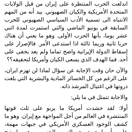
اندلعت الحرب المنتظرة على إيران من قبل الولايات
المتحدة الأمريكية والكيان الصهيوني. بيد أنه من المهم
الانتباه الى تسمية الأدب السياسي الصهيوني للحرب
السابقة في يونيو الماضي والتي استمرت لمدة اثني
عشر يوما، بأنها الحرب الأولى. وهو ما يعني أن هناك
حربا ثانية وربما ثالثة اذا استدعى الأمر. فالإصرار على
إسقاط الدولة الإيرانية واضح تماما ولم يعد يخفى على
أحد. فما الهدف الذي يسعى الكيان وأمريكا لتحقيقه؟؟
والآن حان وقت الإجابة عن سؤال لماذا لن تهزم ايران،
على الرغم من كل الخسائر المادية والبشرية التي بلغت
ذروتها في اغتيال المرشد ذاته.
والاجابة تتمثل في ما يلي:
أولا: لقد حشدت أمريكا ما يربو على ثلث قوتها
المنتشرة في العالم من أجل المواجهة مع إيران. وهو ما
كشف الوجود العسكري الأمريكي في جبهات مهمة،
على رأسها جبهة بحر الصين الجنوبي. وهو ما يتيح