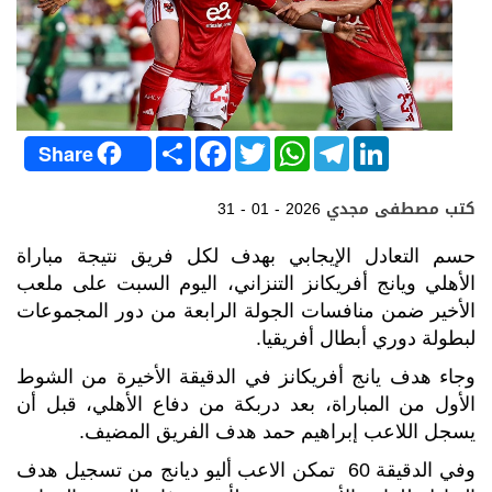
S
F
T
W
T
L
Share
h
a
w
h
e
i
a
c
i
a
l
n
r
e
t
t
e
k
كتب مصطفى مجدي
31 - 01 - 2026
e
b
t
s
g
e
o
e
A
r
d
o
r
p
a
I
حسم التعادل الإيجابي بهدف لكل فريق نتيجة مباراة
k
p
m
n
الأهلي ويانج أفريكانز التنزاني، اليوم السبت على ملعب
الأخير ضمن منافسات الجولة الرابعة من دور المجموعات
لبطولة دوري أبطال أفريقيا.
وجاء هدف يانج أفريكانز في الدقيقة الأخيرة من الشوط
الأول من المباراة، بعد دربكة من دفاع الأهلي، قبل أن
يسجل اللاعب إبراهيم حمد هدف الفريق المضيف.
وفي الدقيقة 60 تمكن الاعب أليو ديانج من تسجيل هدف