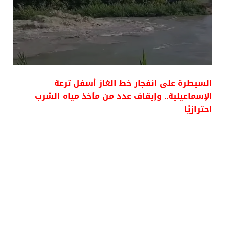
السيطرة على انفجار خط الغاز أسفل ترعة
الإسماعيلية.. وإيقاف عدد من مآخذ مياه الشرب
احترازيًا