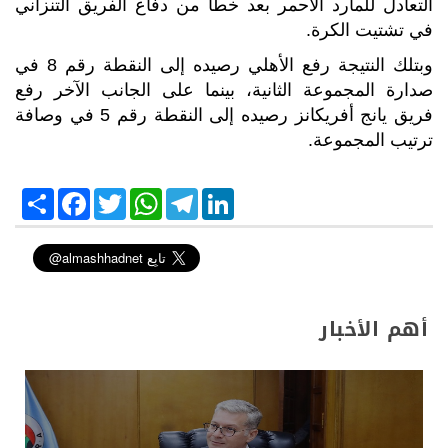
التعادل للمارد الأحمر بعد خطأ من دفاع الفريق التنزاني
في تشتيت الكرة.
وبتلك النتيجة رفع الأهلي رصيده إلى النقطة رقم 8 في
صدارة المجموعة الثانية، بينما على الجانب الآخر رفع
فريق يانج أفريكانز رصيده إلى النقطة رقم 5 في وصافة
ترتيب المجموعة.
S
F
T
W
T
L
h
a
w
h
e
i
a
c
i
a
l
n
r
e
t
t
e
k
e
b
t
s
g
e
o
e
A
r
d
o
r
p
a
I
k
p
m
n
أهم الأخبار