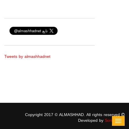
Tweets by almashhadnet
Copyright 2017 © ALMASHHAD. All rights reserved
Developed by
ScriptStars
Toggl
navig