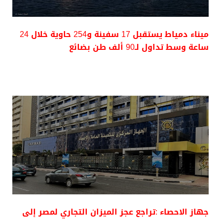
ميناء دمياط يستقبل 17 سفينة و254 حاوية خلال 24
ساعة وسط تداول لـ90 ألف طن بضائع
جهاز الاحصاء :تراجع عجز الميزان التجاري لمصر إلى