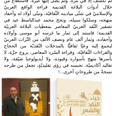
لم تكشف إلَّا في بئره، ولم يصل إليها غيره؛ فاستطاع من
خلال أدوات البلاغة القديمة قراءة الواقع العربيّ
والإسلاميّ في شتّى ميادينه الثّقافيّة، وتبنّى أولاد له وأحفاد
منهجه، وسلكوا سبيله، ونجح محمد عبدالباسط عيد في
تضفير النّقد الغربيّ المعاصر بمعطيات البلاغة العربيّة
القديمة؛ فاستند إلى ثمار ما غرسه أبو موسى وأولاده
وأحفاده، وثمار ألف عام ونصف الألف من التّراث العربيّ
ليجمع إليه وعيًا ثقافيًّا بالمدخلات النّقديّة من الحجاج
والقراءات الثّقافيّة، وقراءة السّرد المعاصر، بروح حرَّة، لا
يأسرها منهج بأسواره وقيوده، ولا أيديولوجيا ضيّقة، ولا
تقاليد أكاديميّة، تحبسه في رؤى تقليديّةٍ، تجعل من طرحه
نسخةً من طروحاتٍ أخرى...!