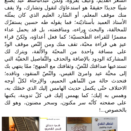
الشّعر القديم، وكيف يقرؤه، ولكنّ عبدالباسط عيد يصنع
شيئًا جديدًا حقيقةً هو استدعاؤك لتقول وتشارك، ولا يقف
منك موقف المعلم، أو السّارد العليم الذي كان يمثّله
الأستاذ العميد بأستاذيّته؛ فما يقوله طه حسين يستفزّك
للمخالفة، والبحث وراءه، ومناقضته، بل قد يحمل عداء
مضمرًا للقراءة الطَّحسنيّة؛ كما فعل أعداؤه، ولكنّ قراء
عيدٍ هي قراءة محبّة، تقف منك ومن النّص موقف الودّ
على مسافة واحدة من المحبّة والأُلفة، ويترك لك
المشاركة الودود بالإضافة والحذف والتَّفاصيل الخفيَّة التي
تستدعيها صداقتك للنّصّ، وثقافتك مع المنهج؛ ممّا ينتهي بك
إلى محبَّة عيد وامرئ القيس، والنّصّ المنقود، وناقده؛
فتحدث حالة من التّماهي الحميم، والإرجاء لكلّ أوجه
الاختلاف حتّى يكتمل حديث الهامس إليك الذي خصّك به،
وهمس به إليك؛ كما يهمس إليك في كلّ تدوينة، يكتبها
على صفحته كأنّه سر مكنون، وسحر مضنون، وهو لك
بالخصوص...!