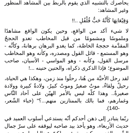
يحاصرك بالتشبيه الذي يقوم بالربط بين المشاهد المنظور
وغير المشاهد:
وَقِيْعَانِهَا كَأَنَّهُ حَبُّ فُلْفُلِ ..!!
لا شيء آكد من الواقعِ، وحين يكون الواقع مشاهدًا
وملموسًا ومشمومًا من قبل المخاطب تغدو الحججُ
المقدَّمة حججهُ الخاصَّة، كما يغدو البرهان برهانهُ، وكأنَّه -
وهو المستمع - قائل القول ومصدره، وكأنه وهو المخاطب
مرسل القول، وكأنه - وهو المواسي - الأسيان، صاحب
الموضوع؛ فإذا الذكرى ذكراه، والحنين حنينه ...!
لقد رحل الأحبَّة من هُنا، رحلُوا منذ زمن، وهكذا هي الحياة،
رحيلٌ ولقاءٌ، موتٌ صغيرٌ وموتٌ كبيرٌ، ولادةٌ كبيرة وولادة
صغيرةٌ.. وهذا كلّه ليس بالأمر الهيّن على آحاد النَّاس
وغمارهم، فما بالك بالممتازين منهم...؟" (خباء الشّعر،
139-140).
ربّما يتبادر إلى ذهن أحدكم أنّه يستدعي أسلوب العميد في
حديث الأربعاء، وهو يأخذ بيد صاحبه ليوقفه على سرّ جمال