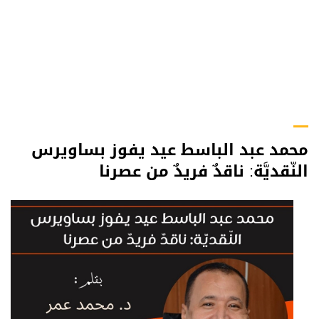
محمد عبد الباسط عيد يفوز بساويرس
النّقديَّة: ناقدٌ فريدٌ من عصرنا