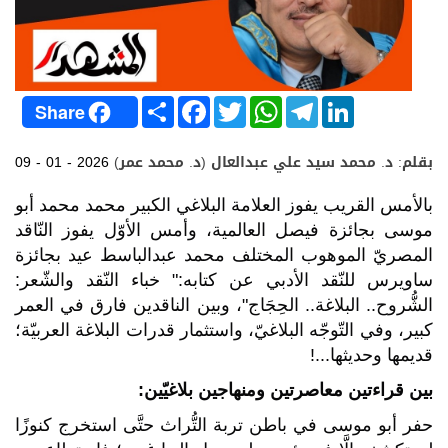
S
F
T
W
T
L
Share
h
a
w
h
e
i
a
c
i
a
l
n
r
e
t
t
e
k
بقلم: د. محمد سيد علي عبدالعال (د. محمد عمر)
09 - 01 - 2026
e
b
t
s
g
e
o
e
A
r
d
o
r
p
a
I
بالأمس القريب يفوز العلامة البلاغي الكبير محمد محمد أبو
k
p
m
n
موسى بجائزة فيصل العالمية، وأمس الأوّل يفوز النّاقد
المصريّ الموهوب المختلف محمد عبدالباسط عيد
بجائزة
ساويرس للنّقد الأدبي عن كتابه:" خباء النّقد والشّعر:
الشُّروح.. البلاغة.. الحِجَاج"، وبين الناقدين فارق في العمر
كبير، وفي التّوجّه البلاغيّ، واستثمار قدرات البلاغة العربيّة؛
قديمها وحديثها...!
بين قراءتين معاصرتين ومنهاجين بلاغيّين:
حفر أبو موسى في باطن تربة التُّراث حتَّى استخرج كنوزًا