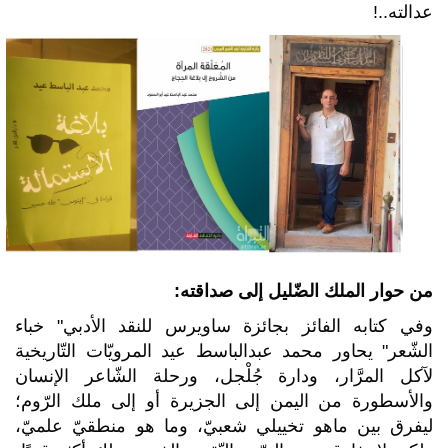
عدالته
..
!
من حوار الملك الضّليل إلى صداقته:
وفي كتابه الفائز بجائزة ساويرس للنقد الأدبي" خباء
الشّعر" يحاور محمد عبدالباسط عيد المرويّات التّاريخية
لآكل المرَّار، ودارة جُلْجل، ورحلة الشّاعر الإنسان
والأسطورة من اليمن إلى الجزيرة أو إلى ملك الرّوم؛
ليفرق بين ماهو تخييلي شعبيّ، وما هو منطقيّ علميّ،