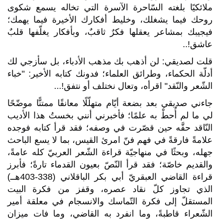
ملائكيًا بلغته السّاحرة الآسرة التي تخاله يسمع شكوى
روحك فيما يشغلك، وخليط أفكارك الأخيرة فيما يهمك؛
فيجيبك بمشاعر يعقلها فكرٌ ثاقبٌ، وبأفكار يغلّفها قلبٌ
عاشق
..!
قلت لصديقي: لن أذهب بك مذهب الأدباء، بل سأزجي لك
أدلّة الحكماء، وطرائق العلماء؛ فدونك كتابه الأخير: "خباء
الشّعر والنّقد" اقرأه، وتعال نختلف أو نتفق
...!
جاءني صديقي بعد بضعة أيّام متهلّلًا معانقًا ممتنًّا موضّحًا
لي ما لم أُحطْ به علمًا؛ فأخبرني أنني بخستُ هذا الأديب
النّاقد حقَّه حين قصّرت في وصفه؛ فقد قرأ كتابه فوجده
علامةً فارقةً في فهم فنّ امرئ القيس، بما لا يسع الباحث
جهله، وبحثًا في منهاجيّة قراءة الشّعر العربيّ كله عامةً،
والقديم خاصّة؛ فقد قرأ النّصّ بعيون القدماء تارةً؛ فأبرز
قراءة القاضي العبقريّ أبي بكر الباقلاني (338-403هــ)
الذي تجاوز كلّ نقاد عصره، وقفز من فكرة البيت
المستقلّ إلى فكرة التّماسك والانسجام في معلقة أمير
الشّعراء قاطبةً، وما انفرد به القاضي، وما فات ميزان