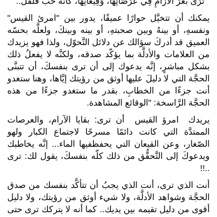
" ترَى بَعَرَ الْأَرْآمِ فِي عَرَصَاتِهَا، وَقِيعَانِهَا، كَأَنَّهُ حَبُّ فُلْفُل..
يمكنك أن تتخيَّل حوارًا عميقًا، يدور بين "امرئ القيس"
ونفسهِ، أو بينهُ وبين صحبتهِ، أو بينه وبينكَ، ولعلَّه بحسّه
العميق قد أدركَ سؤالك عن دلائل التَّحوّل، ولذا فهو يزيدك
من العلامات والأدلَّة بما يؤكّد صدقه، ولكنَّه لا يفعلُ ذلك
بشكل مباشرٍ، إنَّه يدعوك إلى أن ترى بنفسكَ، أن تتبنَّى
الحجَّة التي لا دليلَ عليها أوثق من رؤيتك إيَّاها، وهنا ستغدو
أنت جزءًا من الخطابِ، بقدر ما ستغدو جزءًا من هذه
الحجَّة الرَّاسخة: "الوقائع المشاهدة.
يريدك امرؤ القيس أن ترى: بقايا الآرام، والعرصات
الممتدَّة التي كانت دائمًا مسرحًا لاجتماع الكبار ولهو
الصّغار، وعن القيعان التي يحفظ
فيها الماء... إنَّه يخاطبك
ويدعوكَ إلى التَّحقُّق من ذلك كلّه بنفسكَ، يقول لك: ترى
..!!
أنت الذي ترى، أنت الذي يجبُ أن تتأكَّد بنفسك من صدق
الحجَّة وشواهد الأدلَّة، ولا شيء أوثق من رؤيتك، ولا دليل
أقوى من دليل تقيمه بين يديك.. كما أنه لا يتركك ترى حتى