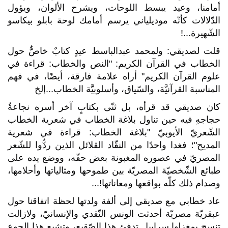
أمامنا، وعيد يبسط اللوحات، ويشرح الألوان، ويؤول
الدّلالات كأنّه موديلياني يرسم أمامك لوحة بابلو بيكاسو
الشّهيرة
...
!
قلت لصديقي: ولمحمد عبدالباسط عيدٍ كتابٌ خاصٌّ حول
الخطاب في القرآن الكريم: "النص والخطاب: قراءة في
علوم القرآن الكريم" أراه علامة فارقة، أيضًا، في فهم
المناسبة القرآنيَّة، والسّياق، وأسلوبيَّة الخطاب...إلخ
كان صديقي قد قرأه، بل ثنّى بكتابٍ آخر أسره نجاعةُ
حجاجهِ فيه حين تناول بلاغة الخطاب في شعرية الخطاب
الشّعريّ الأيوبيّ "بلاغة الخطاب: قراءة في شعرية
المديح"؛ فغدا واحدًا من النقّاد القلائل الذين ردُّوا للشّعر
المصريّ في عصوره المغبونة بعض حقّه، ووضع يده على
طبائع الشّخصيّة المصريّة بين طموحها ومثالياتها وأحلامها،
وصدام ذلك كلّه بواقعها ومعاناتها
...!
عاد خطابي مع صديقي إلى ألفة ولدتها لحظة اتفاقنا حول
عبقريّة مصريّة أحدثت الونس النّقدي والإنسانيّ، ولازالت
تنسج بمغزلها سرابيل تدفئ هذا الصّقيع، وتشبع هذا الجوع