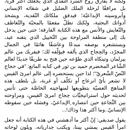
ولكنه لا يفارق روح السّرد النّقدي الذي يجعلك أكثر قربًا،
بل مرافقًا لرحلة الملك الضليل في شقائه الإنساني
وأيروسيته الإبداعيّة؛ فيدفق ملكاتك النّقدية، ويشحذ
أدواتك البحثية، ولكنك تظلّ مفعمًا بالمحبّة والتّعاطف
والتّعايش والأنس مع هذه الكتابة الفارقة؛ حتى حين يدخل
بك إلى منطقة المراوحة بين التّخييل الذي يتقنه عيد،
ويستشعره بوصفه مبدعًا وعاشقًا هائمًا في الجمال
المجرّد، والحِجاج الذي يألفه فيؤلّفه لك؛ فيقربك من عالم
بيرلمان وتيتكاه الذي طوّعه حين فتح به طريقًا جديدًا لعالم
الشّاعر المخضرم حميد بن ثور في كتابه الماتع: "في حجاج
النّصّ الشّعريّ"؛ لذا حين يستحضره إلى عالم امرئ القيس
لا تشعر بأيّ انزعاج أو تكلّف أو غربة، بل بلطف هذه
المناهج العصيّة بتطويعها لمنهاجيته الخاصَّة حتى تأنس
لحديثه حول استراتيجيَّات حِجاج امرئ القيسِ، ومراوحته
بين النَّجاعةِ حين انتصاره ِالإبداعيّ، وفشله حين سقوطه
الإنسانيّ..وما أكثر هذا وذاك
...!
يقول صديقي: إنّ أكثر ما أدهشني في هذه الكتابة أنه جعل
امرأ القيس يمشي بيننا، ويكتب جدارياته، ويلون لوحاته