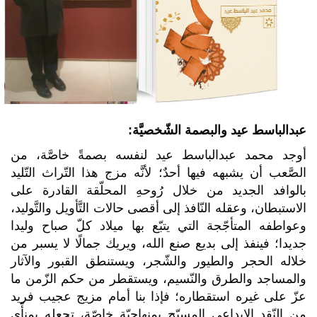
عبدالباسط عيد والبصمة الشّخصيَّة:
أوجد محمد عبدالباسط عيد لنفسه بصمةً خاصَّة، من
الصَّعب أن يشبهه فيها أحدٌ؛ لأنَّه مزج هذا التّراث التّليد
بالوافد الجديد من خلال رُوحهِ المحلّقة القادرة على
الاستبطان، وعقله النّافذ إلى أقصى حالات التَّأويل والتَّوليد،
وعواطفه المتأجّجة التي يتبّع بها ميلاد كلّ صباح وليدا
جديدا؛ فينفذ إلى بديع صنع الله، ويريك جمالًا لا يسبر من
خلاله الحجر والطيور والشّجر، ويستنطق القبور والآثار
والمساجد والطرق والنّسيم، ويستقطر من حكم الزّمن ما
عزّ على غيره استقطاره؛ فإذا بنا أمام مزيج عجيب فريد
من النّقد الإبداعي المسيّج بمنهاجيّة خاصّة، تجعله بمنأًى