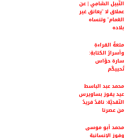
النَّبيل السَّامِي | عن
عملاق لا "يعانق غير
الغمام" وتنساه
بلاده
متعةُ القراءةِ
وأسرارُ الكتابةِ:
سارة حوَّاس
تُحييكُم
محمد عبد الباسط
عيد يفوز بساويرس
النّقديَّة: ناقدٌ فريدٌ
من عصرنا
محمد أبو موسى
وفوز الإنسانية