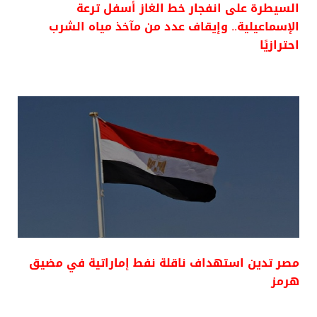
السيطرة على انفجار خط الغاز أسفل ترعة
الإسماعيلية.. وإيقاف عدد من مآخذ مياه الشرب
احترازيًا
مصر تدين استهداف ناقلة نفط إماراتية في مضيق
هرمز