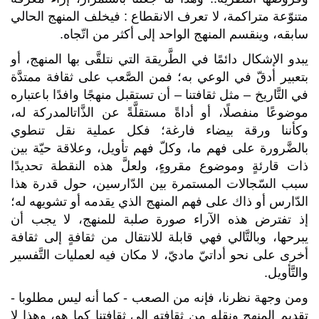
متنوّعة متراكمة، لا تعرف الانقطاع : فيخلف المنهج الحالي
سابقه، وينقسم المنهج الواحد إلى أكثر من اتّجاه.
يبدو الإشكال دائمًا في الطَّريقة التي نتلقَّى بها المنهج، أو
بتعبير أدقّ في الوعي به؛ فمن الصَّعب على ثقافة ممتدَّة
في التَّاريخ – مثل ثقافتنا – أن تستقبل منهجًا وافدًا باعتباره
موضوعًا منفصلًا، أو أداةً مستقلَّةً عن الذَّات
المدركة له،
وكأننا ورقة بيضاء فارغة؛ فكل عملية نقل تنطوي
بالضَّرورة على فهم ما، وكلّ فهم تأويل، وعلاقة حيّة بين
ذات قارئةٍ وموضوع مقروءٍ، ولعلَّ هذه النقطة تحديدًا
سبب السّجالات المستمرة بين الدّارسين، حول قدرة هذا
الدّارس أو ذاك على فهم المنهج الذي يقدمه أو تشويهه له؛
إذ تفترض هذه الآراء صورة صلبة للمنهج، لا يجب أن
يبرحها، وبالتَّالي فهي قابلة للانتقال من ثقافةٍ إلى ثقافة
أخرى على نحو أداتيّ ماديّ، لا مكان فيه لعمليات التَّفسير
والتَّأويل.
ومن وجهة نظرنا، فإنه من الصعب - كما أنه ليس مطلوبا -
تقديم المنهج ونقله من ثقافته إلى ثقافتنا كما هو، وهذا لا