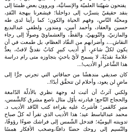
يفتحون شهيّتنا العلميّة والإنسانيَّة، ويروون بعض ظمئنا إلى
بنقد حقيقيّ يتسرَّب إلى دواخلنا؛ فيشعرنا ببهجة النّقدِ،
ومحبَّة النّاسِ، وفهم الحياة والكونِ؛ كما رأينا لدى طه
حسين والعقاد، وأحمد أمين، ومندور، ولطفي عبدالبديع
والمازنيّ، والنّويهيّ، والقطّ، والعشماويّ وصولًا إلى رجاء
النقاش...، وأضرابهم من النقّاد العظام، بل طمعت في أن
يكون لكلّ شاعرٍ، أو أديب كبيرٍ كتابٌ نقديٌّ لافتٌ، يعدُّ
علامةً نقديّةً، لا يسمح لأيّ باحثٍ بتجاوزه متى رام دراسة
هذا الشَّاعر أو الأديب
...!
كان صديقي مندهشًا من حماقاتي التي تجرني جرًّا إلى
ماضٍ لن يعود، وأحلام لن تتحقَّق أبدًا
..!
ولكني آثرتُ أن أثبت له وجهة نظري بالأدلّة الدّامغة
والحجاج النّاجع؛ فبادرته بأوّل مثال ناصع مشرق كالشَّمس،
منيرٍ كالقمر؛ فأشرتُ عليه بقراءة كتب النّاقد الأديب د.
محمد عبدالباسط عيد؛ هذا الأديب الذي تقرأ له كلّ صباح
تدوينته اليوميّة؛ فتدخل الشّمس إلى فراشك ضوءًا رؤوفًا،
والنّسيم إلى روحك حضنًا دافئًا،وصخب الأفكار همسًا