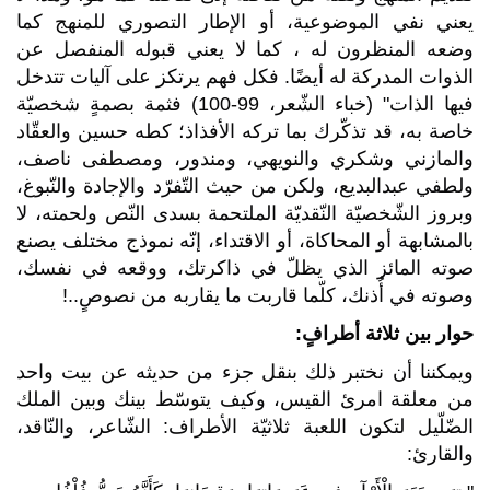
يعني نفي الموضوعية، أو الإطار التصوري للمنهج كما
وضعه المنظرون له ، كما لا يعني قبوله المنفصل عن
الذوات المدركة له أيضًا. فكل فهم يرتكز على آليات تتدخل
فيها الذات" (خباء الشّعر، 99-100) فثمة بصمةٍ شخصيّة
خاصة به، قد تذكّرك بما تركه الأفذاذ؛ كطه حسين والعقّاد
والمازني وشكري والنويهي، ومندور، ومصطفى ناصف،
ولطفي عبدالبديع، ولكن من حيث التّفرّد والإجادة والنّبوغ،
وبروز الشّخصيّة النّقديّة الملتحمة بسدى النّص ولحمته، لا
بالمشابهة أو المحاكاة، أو الاقتداء، إنّه نموذج مختلف يصنع
صوته المائز الذي يظلّ في ذاكرتك، ووقعه في نفسك،
وصوته في أُذنك، كلّما قاربت ما يقاربه من نصوصٍ..!
حوار بين ثلاثة أطرافٍ:
ويمكننا أن نختبر ذلك بنقل جزء من حديثه عن بيت واحد
من معلقة امرئ القيس، وكيف يتوسّط بينك وبين الملك
الضّلّيل لتكون اللعبة ثلاثيّة الأطراف: الشّاعر، والنّاقد،
والقارئ: