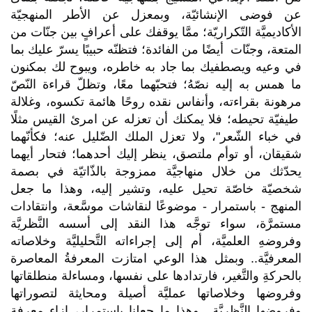
عن فوضى الإنشائيّة، وبمعزل عن الأطر المنهجيّة
الأكاديميَّة التّكراريّة؛ ممَّا يوقفك على أعرافٍ بين جنّات من
المتعة، وجنّات أيضًا من الفائدة؛ فتظنّه حبيبًا يسرّ عليك بما
في وعيه ويصطفيك بما جاد به خاطره، ويبوح لك بمكنون
ما همس به إليه نصّهُ؛ فتحبّهما معًا، وتظلّ قراءة النّصّ
مرهونة بقراءته، وأنفاس نقده روحًا هائمة تكسوه، وغلالة
طيفيّة تحيطه؛ فلا يمكنك أن تعزله عن امرئ القيس مثلًا
في خباء الشّعر"، ولا تعزل الملك الضّليل عنه؛ فكأنّهما
شقيقان، أو توأم ملتصق، ينظر إليك أحدهما؛ فتحار أيهما
يحدّثك من خلال منهاجيَّة ممزوجة بالذّاتيّة في بصمة
شخصيّة خاصّة تحيل عليه، وتشير إليه،
وهذا ما جعل
المنهج - باستمرار - موضوعًا لنقاشات موسَّعة، وانتقادات
مستمرَّة، سواء توجَّه هذا النقد إلى أسسه النَّظريَّة
وفروضهِ العلميَّة، أم إلى إجراءاته التَّحليليَّة وخلاصاته
المعرفيَّة.. وبمثل هذا الوعي امتازت المعرفةُ المعاصرة
بالحركةِ والتَّغير، فارتدادها على نفسها، ومساءلة منطلقاتها
وفروضها وخلاصاتها عمليَّة أصيلة ومحايثة لتصوراتها
وفروضها النَّظريَّة.. وهذا ما جعلنا باستمرار، إزاء معرفة