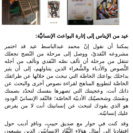
عيد من الإيناس إلى إثارة البواعث الإنسانيَّة:
يمكننا أن نقول إنّ محمد عبدالباسط عيد قد اختمر
مشروعه النّقديّ، ووصل إلى مرحلة من النّضج تجعلك
تنتقل من مرحلة أن تألف نصّه النّقدي وتألف من أجله
النُّصوص والأدباء والشُّعراء الذين يتناولهم، إلى أن يثير
بداخلك بواعثك الخاصَّة التي تبحث من خلالها عن طرائقك
الخاصَّة لتطويع المناهج لقراءة نصوص أخرى والبحث عن
ذاتك أنت، وعجينتك التي تصهرها بنفسك لتحدّد بصمتك
ونفَسَك وشخصيّتك الأدبيّة الخاصّة؛ فالنّقد الإنسانيّ الودود
هو الذي يقودك لتبحث عن إنسانيتك أنت لا من يفرض
عليك إنسانيّته.
وقد كنت في حوار مع صديق حبيبٍ، وناقدٍ أديب حول
افتقادنا إلى أمثال هؤلاء النُّقّاد الإنسانيّين الذين يشبعون