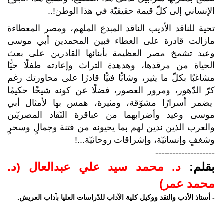
الإنساني إلى كلّ قيمة حقيقيّة في هذا الوطن
..!
تحية للناقد الأديب الناقد المبدع الملهم، ومصر المعطاءة
مازالت قادرة على العطاء فبين المحمدين أبي موسى
وعيد تشمخ مصر العظيمة بأبنائها القادرين على بعث
الحياة من مرقدها، وهدهدة التراث وإعادته طفلًا حيًّا
مشاغبًا بكلّ ما يثير، وشابًّا فتيًّا قادرًا على محاورتك رغم
كرّ الدّهور، ومرور العصور، فضلًا عن كونه شيخًا حكيمًا
يضمر أسرارًا مشوّقة، ومثيرة، همس بها لأمثال أبي
موسى وعيد وأضرابهما من عباقرة النّقاد المصريّين
والعرب الذين ندين لهم بما يحيونه من فتنة وجمالٍ وسحرٍ
وشغفٍ وإنسانيّة، وإشراقات روحانيّة...!
--------------------
بقلم:
د. محمد سيد علي عبدالعال (د.
محمد عمر)
-
أستاذ الأدب والنقد ووكيل كلية الآداب للدّراسات العليا بآداب العريش.