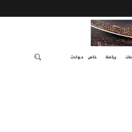
ات
رياضة
خاص
حـوادث