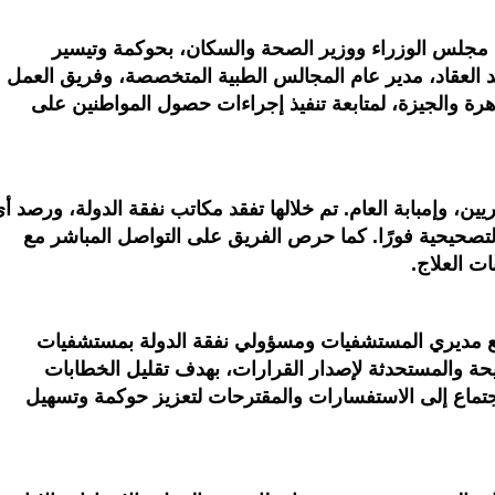
e
b
t
s
g
e
o
e
A
r
d
o
r
p
a
I
ئيس مجلس الوزراء ووزير الصحة والسكان، بحوكمة وتيسير
k
p
m
n
مد العقاد، مدير عام المجالس الطبية المتخصصة، وفريق العمل
ة والجيزة، لمتابعة تنفيذ إجراءات حصول المواطنين على
ن، وإمبابة العام. تم خلالها تفقد مكاتب نفقة الدولة، ورصد أ
لتصحيحية فورًا. كما حرص الفريق على التواصل المباشر مع
ت العلاج.
مع مديري المستشفيات ومسؤولي نفقة الدولة بمستشفيات
يحة والمستحدثة لإصدار القرارات، بهدف تقليل الخطابات
لاجتماع إلى الاستفسارات والمقترحات لتعزيز حوكمة وتسهيل