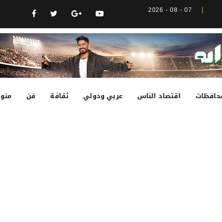
07 - 08 - 2026
حافظات
اقتصاد الناس
عربي ودولي
ثقافة
فن
منوع